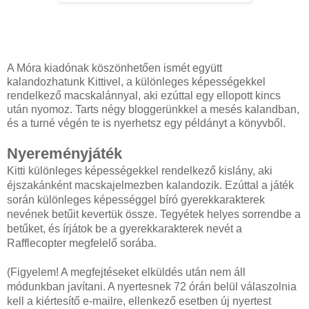
A Móra kiadónak köszönhetően ismét együtt
kalandozhatunk Kittivel, a különleges képességekkel
rendelkező macskalánnyal, aki ezúttal egy ellopott kincs
után nyomoz. Tarts négy bloggerünkkel a mesés kalandban,
és a turné végén te is nyerhetsz egy példányt a könyvből.
Nyereményjáték
Kitti különleges képességekkel rendelkező kislány, aki
éjszakánként macskajelmezben kalandozik. Ezúttal a játék
során különleges képességgel bíró gyerekkarakterek
nevének betűit kevertük össze. Tegyétek helyes sorrendbe a
betűket, és írjátok be a gyerekkarakterek nevét a
Rafflecopter megfelelő sorába.
(Figyelem! A megfejtéseket elküldés után nem áll
módunkban javítani. A nyertesnek 72 órán belül válaszolnia
kell a kiértesítő e-mailre, ellenkező esetben új nyertest