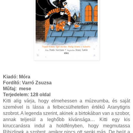
Kiadó:
Móra
Fordító: Varró Zsuzsa
Műfaj: mese
Terjedelem:
128 oldal
Kitti alig várja, hogy elmehessen a múzeumba, és saját
szemével is lássa a felbecsülhetetlen értékű Aranytigris
szobrot. A legenda szerint, akinek a birtokában van a szobor,
annak teljesül a leghőbb kívánsága… Kitti egy kis
kiruccanásra indul a holdfényben, hogy megmutassa
Ribizlinek a szobrot, amikor nincs ott senki más. De beüt a