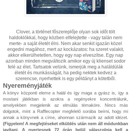
Clover, a történet főszereplője olyan sok időt tölt
haldoklókkal, hogy közben elfelejtette - vagy talán nem
merte- a saját életét élni. Nem akar senkit igazán közel
engedni magához, mert az kockázatos: ha szeret valakit,
akkor elkerülhetetlen, hogy egy nap elveszítse. Egy nap
azonban minden megváltozik amikor egy új klienset sodor
felé az élet. Tartsatok velünk, ismerjük meg a haláldúlák
életét és munkásságát, ha pedig nektek kedvez a
szerencse, nyerhettek is egy példányt a kötetből.
Nyereményjáték
A könyv központi eleme a halál és így maga a gyász is, így a
mostani játékban is azokra a regényekre koncentrálunk,
amelyekben megjelenik az elmúlás témaköre. Nincs más
dolgotok, mint a Rafflecopter megfelelő sorába beírni, hogy mi
annak a könyvnek a címe, ahonnan származik az adott idézet.
(Figyelem! A megfejtéseket elküldés után nem áll módunkban
javítani. A nyertesnek 72 órán belül válaszolnia kell a