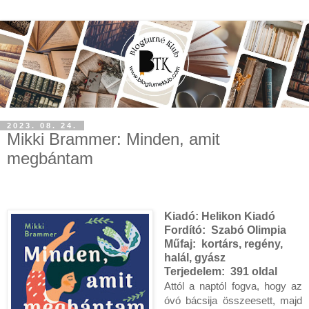
2023. 08. 24.
Mikki Brammer: Minden, ​amit
megbántam
Kiadó:
Helikon Kiadó
Fordító:
Szabó Olimpia
Műfaj:
kortárs, regény,
halál, gyász
Terjedelem:
391 oldal
Attól a naptól fogva, hogy az
óvó bácsija összeesett, majd