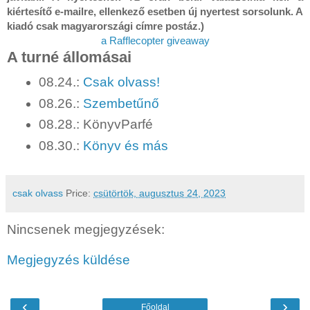
kiértesítő e-mailre, ellenkező esetben új nyertest sorsolunk. A
kiadó csak magyarországi címre postáz.)
a Rafflecopter giveaway
A turné állomásai
08.24.:
Csak olvass!
08.26.:
Szembetűnő
08.28.: KönyvParfé
08.30.:
Könyv és más
csak olvass
Price:
csütörtök, augusztus 24, 2023
Nincsenek megjegyzések:
Megjegyzés küldése
‹
›
Főoldal