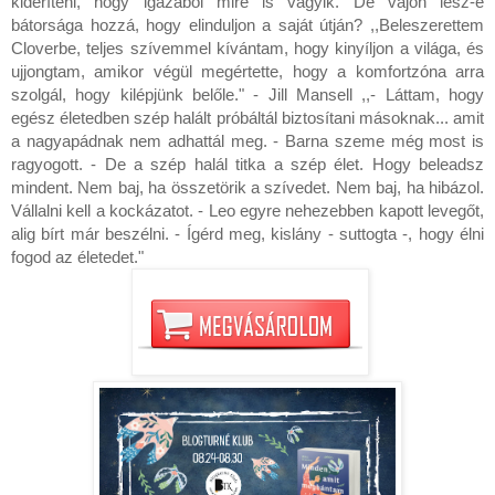
kideríteni, hogy igazából mire is vágyik. De vajon lesz-e
bátorsága hozzá, hogy elinduljon a saját útján? ,,Beleszerettem
Cloverbe, teljes szívemmel kívántam, hogy kinyíljon a világa, és
ujjongtam, amikor végül megértette, hogy a komfortzóna arra
szolgál, hogy kilépjünk belőle." - Jill Mansell ,,- Láttam, hogy
egész életedben szép halált próbáltál biztosítani másoknak... amit
a nagyapádnak nem adhattál meg. - Barna szeme még most is
ragyogott. - De a szép halál titka a szép élet. Hogy beleadsz
mindent. Nem baj, ha összetörik a szívedet. Nem baj, ha hibázol.
Vállalni kell a kockázatot. - Leo egyre nehezebben kapott levegőt,
alig bírt már beszélni. - Ígérd meg, kislány - suttogta -, hogy élni
fogod az életedet."