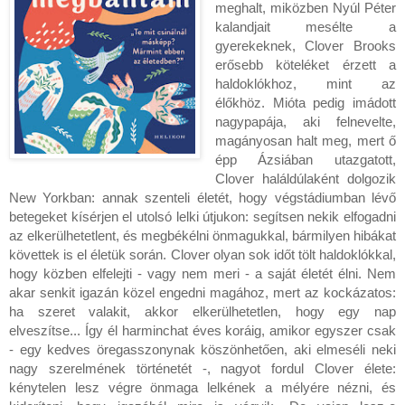
meghalt, miközben Nyúl Péter
kalandjait mesélte a
gyerekeknek, Clover Brooks
erősebb köteléket érzett a
haldoklókhoz, mint az
élőkhöz. Mióta pedig imádott
nagypapája, aki felnevelte,
magányosan halt meg, mert ő
épp Ázsiában utazgatott,
Clover haláldúlaként dolgozik
New Yorkban: annak szenteli életét, hogy végstádiumban lévő
betegeket kísérjen el utolsó lelki útjukon: segítsen nekik elfogadni
az elkerülhetetlent, és megbékélni önmagukkal, bármilyen hibákat
követtek is el életük során. Clover olyan sok időt tölt haldoklókkal,
hogy közben elfelejti - vagy nem meri - a saját életét élni. Nem
akar senkit igazán közel engedni magához, mert az kockázatos:
ha szeret valakit, akkor elkerülhetetlen, hogy egy nap
elveszítse... Így él harminchat éves koráig, amikor egyszer csak
- egy kedves öregasszonynak köszönhetően, aki elmeséli neki
nagy szerelmének történetét -, nagyot fordul Clover élete:
kénytelen lesz végre önmaga lelkének a mélyére nézni, és