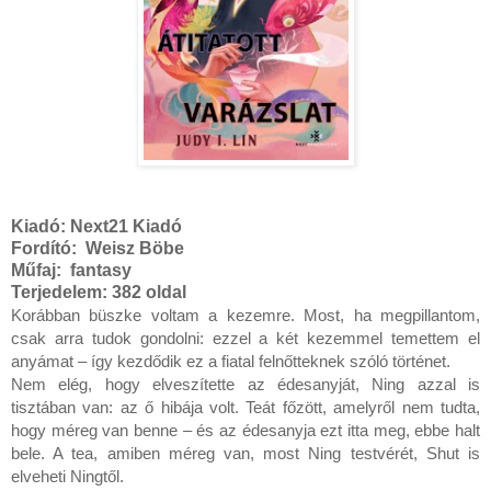
Kiadó:
Next21 Kiadó
Fordító:
Weisz Böbe
Műfaj:
fantasy
Terjedelem:
382 oldal
Korábban büszke voltam a kezemre. Most, ha megpillantom, 
csak arra tudok gondolni: ezzel a két kezemmel temettem el 
anyámat – így kezdődik ez a fiatal felnőtteknek szóló történet.

Nem elég, hogy elveszítette az édesanyját, Ning azzal is 
tisztában van: az ő hibája volt. Teát főzött, amelyről nem tudta, 
hogy méreg van benne – és az édesanyja ezt itta meg, ebbe halt 
bele. A tea, amiben méreg van, most Ning testvérét, Shut is 
elveheti Ningtől.
