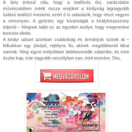
A lány értesül róla, hogy a teafőzés ősi, varázslatos 
művészetében mérik össze erejüket a királyság legnagyobb 
tudású teafőző mesterei, ezért ő is odautazik, hogy részt vegyen 
a versenyen. A győztes egy kívánságát a királykisasszony 
teljesíti – Ningnek talán ez az egyetlen esélye, hogy megmentse 
testvére életét.

A királyi udvart azonban csalárdság és ármányok szövik át – 
felbukkan egy jóképű, rejtélyes fiú, akinek megdöbbentő titkai 
vannak. Ning egyre mélyebben belekeveredik valamibe, és mire 
észbe kap, már nagyobb veszélyben van, mint testvére, Shu.