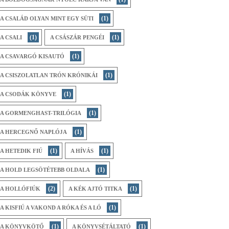
(1)
A CSALÁD OLYAN MINT EGY SÜTI
(1)
(1)
A CSALI
A CSÁSZÁR PENGÉI
(1)
A CSAVARGÓ KISAUTÓ
(1)
A CSISZOLATLAN TRÓN KRÓNIKÁI
(1)
A CSODÁK KÖNYVE
(1)
A GORMENGHAST-TRILÓGIA
(1)
A HERCEGNŐ NAPLÓJA
(1)
(1)
A HETEDIK FIÚ
A HÍVÁS
(1)
A HOLD LEGSÖTÉTEBB OLDALA
(2)
(1)
A HOLLÓFIÚK
A KÉK AJTÓ TITKA
(1)
A KISFIÚ A VAKOND A RÓKA ÉS A LÓ
(1)
(1)
A KÖNYVKÖTŐ
A KÖNYVSÉTÁLTATÓ