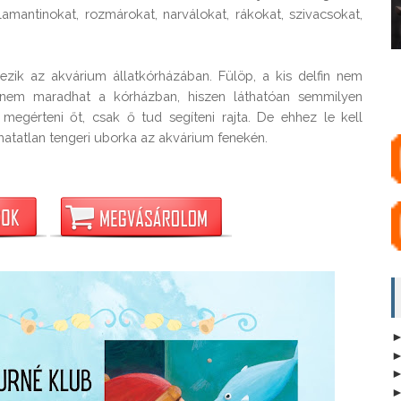
lamantinokat, rozmárokat, narválokat, rákokat, szivacsokat, 
ezik az akvárium állatkórházában. Fülöp, a kis delfin nem 
e nem maradhat a kórházban, hiszen láthatóan semmilyen 
gérteni őt, csak ő tud segíteni rajta. De ehhez le kell 