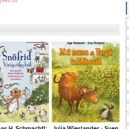
as H. Schmachtl:
Jujja Wieslander - Sven