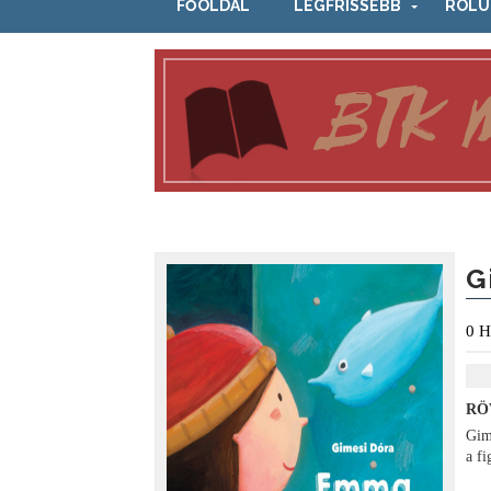
FŐOLDAL
LEGFRISSEBB
RÓLU
G
0
H
RÖ
Gim
a f