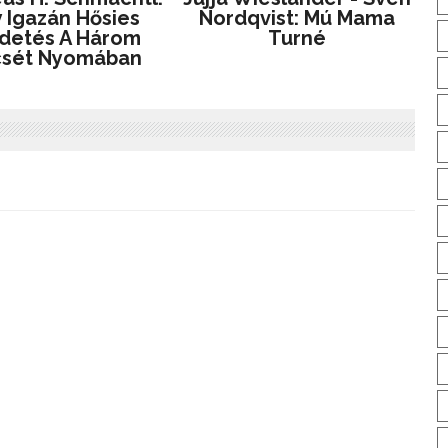
 Igazán Hősies
Nordqvist: Mú Mama
detés A Három
Turné
csét Nyomában