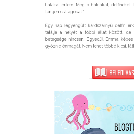
halakat értem. Meg a bálnákat, delfineket, 
tengeri csillagokat.”

Egy nap legyengült kardszárnyú delfin érk
találja a helyét a többi állat között, d
betegsége nincsen. Egyedül Emma képes me