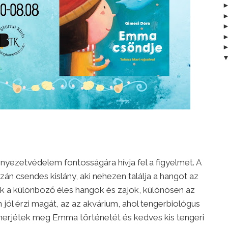
nyezetvédelem fontosságára hívja fel a figyelmet. A
án csendes kislány, aki nehezen találja a hangot az
k a különböző éles hangok és zajok, különösen az
n jól érzi magát, az az akvárium, ahol tengerbiológus
smerjétek meg Emma történetét és kedves kis tengeri