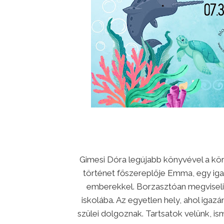
Gimesi Dóra legújabb könyvével a kör
történet főszereplője Emma, egy igaz
emberekkel. Borzasztóan megviseli
iskolába. Az egyetlen hely, ahol igazá
szülei dolgoznak. Tartsatok velünk, i