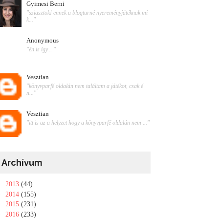
Gyimesi Berni
"sziasztok! ennek a blogturné nyereményjátéknak mi
k..."
Anonymous
"én is így... "
Vesztian
"könyvparfé oldalán nem találtam a játékot, csak é
n..."
Vesztian
"itt is az a helyzet hogy a könyvparfé oldalán nem ..."
Archívum
►
2013
(44)
►
2014
(155)
►
2015
(231)
►
2016
(233)