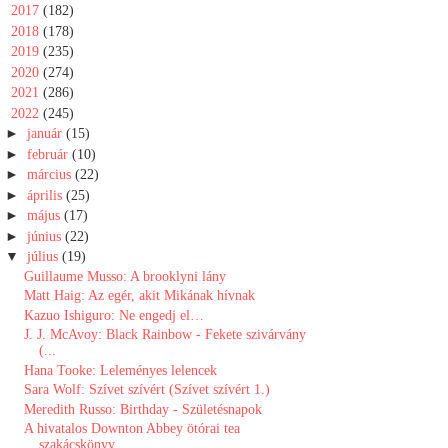
►
2017
(182)
►
2018
(178)
►
2019
(235)
►
2020
(274)
►
2021
(286)
▼
2022
(245)
►
január
(15)
►
február
(10)
►
március
(22)
►
április
(25)
►
május
(17)
►
június
(22)
▼
július
(19)
Guillaume Musso: A brooklyni lány
Matt Haig: Az egér, akit Mikának hívnak
Kazuo Ishiguro: Ne engedj el…
J. J. McAvoy: Black ​Rainbow - Fekete szivárvány
(...
Hana Tooke: Leleményes lelencek
Sara Wolf: Szívet ​szívért (Szívet szívért 1.)
Meredith Russo: Birthday - Születésnapok
A ​hivatalos Downton Abbey ötórai tea
szakácskönyv