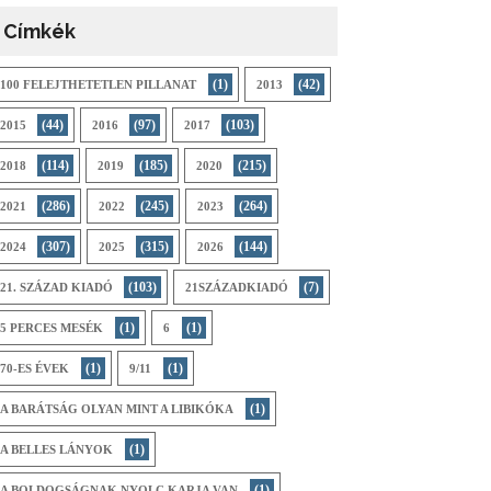
Címkék
(1)
(42)
100 FELEJTHETETLEN PILLANAT
2013
(44)
(97)
(103)
2015
2016
2017
(114)
(185)
(215)
2018
2019
2020
(286)
(245)
(264)
2021
2022
2023
(307)
(315)
(144)
2024
2025
2026
(103)
(7)
21. SZÁZAD KIADÓ
21SZÁZADKIADÓ
(1)
(1)
5 PERCES MESÉK
6
(1)
(1)
70-ES ÉVEK
9/11
(1)
A BARÁTSÁG OLYAN MINT A LIBIKÓKA
(1)
A BELLES LÁNYOK
(1)
A BOLDOGSÁGNAK NYOLC KARJA VAN