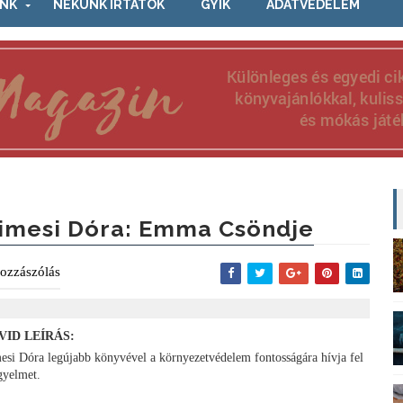
NK
NEKÜNK ÍRTÁTOK
GYIK
ADATVÉDELEM
imesi Dóra: Emma ​csöndje
ozzászólás
VID LEÍRÁS:
esi Dóra legújabb könyvével a környezetvédelem fontosságára hívja fel
igyelmet.