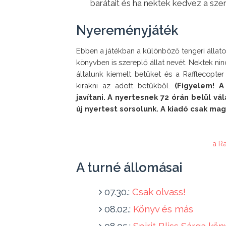
barátait és ha nektek kedvez a sze
Nyereményjáték
Ebben a játékban a különböző tengeri állatok
könyvben is szereplő állat nevét. Nektek ni
általunk kiemelt betűket és a Rafflecopter
kirakni az adott betűkből.
 (Figyelem! 
javítani. A nyertesnek 72 órán belül vál
a R
A turné állomásai
07.30.:
Csak olvass!
08.02.:
Könyv és más
08.05.:
Spirit Bliss Sárga kö