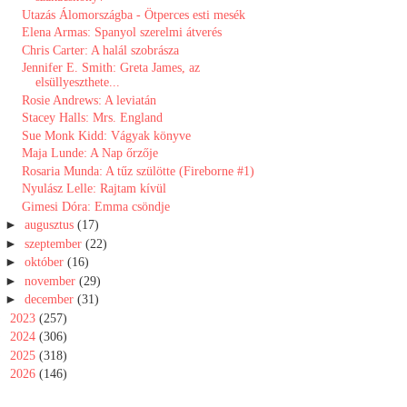
Utazás Álomországba - Ötperces esti mesék
Elena Armas: Spanyol szerelmi átverés
Chris Carter: A halál szobrásza
Jennifer E. Smith: Greta James, az
elsüllyeszthete...
Rosie Andrews: A leviatán
Stacey Halls: Mrs. England
Sue Monk Kidd: Vágyak könyve
Maja Lunde: A ​Nap őrzője
Rosaria Munda: A tűz szülötte (Fireborne #1)
Nyulász Lelle: Rajtam kívül
Gimesi Dóra: Emma ​csöndje
►
augusztus
(17)
►
szeptember
(22)
►
október
(16)
►
november
(29)
►
december
(31)
►
2023
(257)
►
2024
(306)
►
2025
(318)
►
2026
(146)