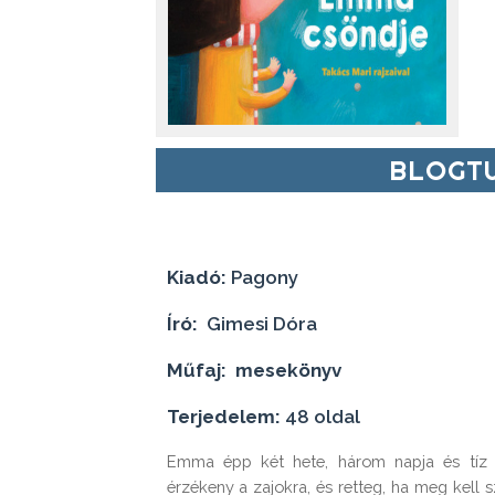
BLOGTU
Kiadó:
Pagony
Író:
Gimesi Dóra
Műfaj: mesekönyv
Terjedelem:
48 oldal
Emma épp két hete, három napja és tíz pe
érzékeny a zajokra, és retteg, ha meg kell s