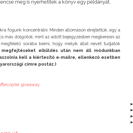
rencse meg is nyerhetitek a könyv egy példányát.
ra fogunk koncentrálni. Minden állomáson elrejtettük, egy a 
ncs más dolgotok, mint az adott bejegyzésben megkeresni az 
 megfelelő sorába beírni, hogy melyik állat nevét tudjátok 
A megfejtéseket elküldés után nem áll módunkban 
aszolnia kell a kiértesítő e-mailre, ellenkező esetben 
afflecopter giveaway
nyves út