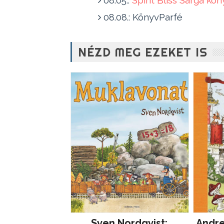
08.08.: KönyvParfé
NÉZD MEG EZEKET IS
Sven Nordqvist:
Andre