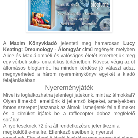
A
Maxim Könyvkiadó
jelenteti meg hamarosan
Lucy
Keating: Dreamology - Álomgyár
című regényét, melyben
Alice és Max álombéli és valóságos életét ismerhetjük meg
egy vérbeli sulis-romantikus történetben. Kövesd végig az öt
állomásos blogturnét, ha minden kérdése jó választ adsz,
megnyerheted a három nyereménykönyv egyikét a kiadó
felajánlásában.
Nyereményjáték
Mivel is foglalkozhatna jelenlegi játékunk, mint az álmokkal?
Olyan filmekből emeltünk ki jellemző képeket, amelyekben
fontos szerepet játszanak az álmok. Ismerjétek fel a filmeket
és a címüket írjátok be a rafflecopter doboz megfelelő
sorába!
A nyerteseknek 72 óra áll rendelkezésre jelentkezni a
megküldött e-mailre. Ellenkező esetben új nyertest