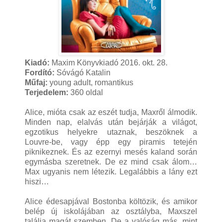
Kiadó:
Maxim Könyvkiadó 2016. okt. 28.
Fordító:
Sóvágó Katalin
Műfaj:
young adult, romantikus
Terjedelem:
360 oldal
Alice, mióta csak az eszét tudja, Maxről álmodik.
Minden nap, elalvás után bejárják a világot,
egzotikus helyekre utaznak, beszöknek a
Louvre-be, vagy épp egy piramis tetején
piknikeznek. És az ezernyi mesés kaland során
egymásba szeretnek. De ez mind csak álom…
Max ugyanis nem létezik. Legalábbis a lány ezt
hiszi…
Alice édesapjával Bostonba költözik, és amikor
belép új iskolájában az osztályba, Maxszel
találja magát szemben. De a valóság más, mint