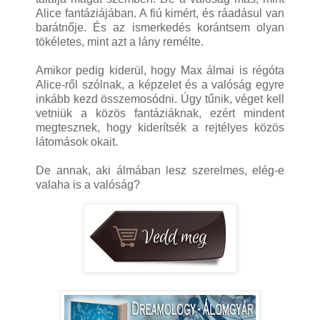
Alice fantáziájában. A fiú kimért, és ráadásul van
barátnője. És az ismerkedés korántsem olyan
tökéletes, mint azt a lány remélte.
Amikor pedig kiderül, hogy Max álmai is régóta
Alice-ről szólnak, a képzelet és a valóság egyre
inkább kezd összemosódni. Úgy tűnik, véget kell
vetniük a közös fantáziáknak, ezért mindent
megtesznek, hogy kiderítsék a rejtélyes közös
látomások okait.
De annak, aki álmában lesz szerelmes, elég-e
valaha is a valóság?