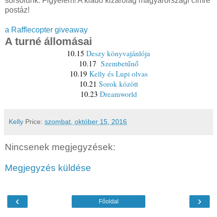
sorsolunk. Figyelem! A kiadó kizárólag magyarországi címre
postáz!
a Rafflecopter giveaway
A turné állomásai
10.15
Deszy könyvajánlója
10.17
Szembetűnő
10.19
Kelly és Lupi olvas
10.21
Sorok között
10.23
Dreamworld
Kelly
Price:
szombat, október 15, 2016
Nincsenek megjegyzések:
Megjegyzés küldése
‹
›
Főoldal