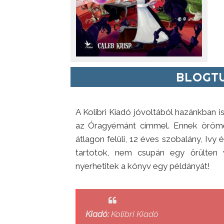
BLOGTU
A Kolibri Kiadó jóvoltából hazánkban 
az Óragyémánt címmel. Ennek örömé
átlagon felüli, 12 éves szobalány, Ivy 
tartotok, nem csupán egy őrülten 
nyerhetitek a könyv egy példányát!
Kiadó:
Kolibri Kiadó