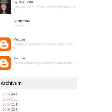
Gyimesi Berni
"sziasztok! ennek a blogturné nyereményjátéknak mi
k..."
Anonymous
"én is így... "
Vesztian
"könyvparfé oldalán nem találtam a játékot, csak é
n..."
Vesztian
"itt is az a helyzet hogy a könyvparfé oldalán nem ..."
Archívum
►
2013
(44)
►
2014
(155)
►
2015
(231)
▼
2016
(233)