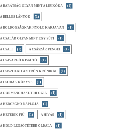
(1)
A BARÁTSÁG OLYAN MINT A LIBIKÓKA
(1)
A BELLES LÁNYOK
(1)
A BOLDOGSÁGNAK NYOLC KARJA VAN
(1)
A CSALÁD OLYAN MINT EGY SÜTI
(1)
(1)
A CSALI
A CSÁSZÁR PENGÉI
(1)
A CSAVARGÓ KISAUTÓ
(1)
A CSISZOLATLAN TRÓN KRÓNIKÁI
(1)
A CSODÁK KÖNYVE
(1)
A GORMENGHAST-TRILÓGIA
(1)
A HERCEGNŐ NAPLÓJA
(1)
(1)
A HETEDIK FIÚ
A HÍVÁS
(1)
A HOLD LEGSÖTÉTEBB OLDALA