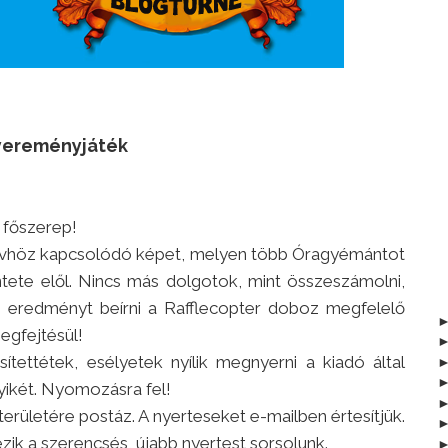
yereményjáték
 főszerep!
nyvhöz kapcsolódó képet, melyen több Óragyémántot
kintete elől. Nincs más dolgotok, mint összeszámolni,
z eredményt beírni a Rafflecopter doboz megfelelő
egfejtésül!
ítettétek, esélyetek nyílik megnyerni a kiadó által
ikét. Nyomozásra fel!
rületére postáz. A nyerteseket e-mailben értesítjük.
ik a szerencsés, újabb nyertest sorsolunk.