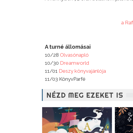
a Ra
A turné állomásai
10/28
Olvasónapló
10/30
Dreamworld
11/01
Deszy könyvajánlója
11/03 KönyvParfé
NÉZD MEG EZEKET IS