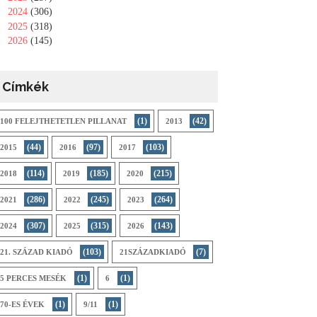
►
2024
(306)
►
2025
(318)
►
2026
(145)
Címkék
(1)
(42)
100 FELEJTHETETLEN PILLANAT
2013
(44)
(97)
(103)
2015
2016
2017
(114)
(185)
(215)
2018
2019
2020
(286)
(245)
(264)
2021
2022
2023
(307)
(315)
(143)
2024
2025
2026
(103)
(7)
21. SZÁZAD KIADÓ
21SZÁZADKIADÓ
(1)
(1)
5 PERCES MESÉK
6
(1)
(1)
70-ES ÉVEK
9/11