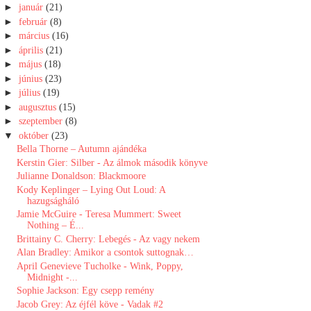
►
január
(21)
►
február
(8)
►
március
(16)
►
április
(21)
►
május
(18)
►
június
(23)
►
július
(19)
►
augusztus
(15)
►
szeptember
(8)
▼
október
(23)
Bella Thorne – Autumn ajándéka
Kerstin Gier: Silber - Az álmok második könyve
Julianne Donaldson: Blackmoore
Kody Keplinger – Lying ​Out Loud: A
hazugságháló
Jamie McGuire - Teresa Mummert: Sweet ​
Nothing – É...
Brittainy C. Cherry: Lebegés - Az vagy nekem
Alan Bradley: Amikor ​a csontok suttognak…
April Genevieve Tucholke - Wink, Poppy,
Midnight -...
Sophie Jackson: Egy csepp remény
Jacob Grey: Az éjfél köve - Vadak #2