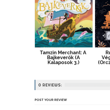
Tamzin Merchant: A ​
Ru
Bajkeverők (A
Vég
Kalaposok 3.)
(Orcz
0 REVIEWS:
POST YOUR REVIEW