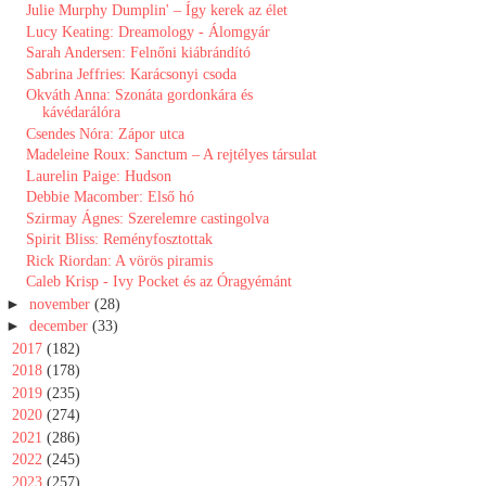
Julie Murphy Dumplin' ​– Így kerek az élet
Lucy Keating: Dreamology - Álomgyár
Sarah Andersen: Felnőni kiábrándító
Sabrina Jeffries: Karácsonyi csoda
Okváth Anna: Szonáta ​gordonkára és
kávédarálóra
Csendes Nóra: Zápor utca
Madeleine Roux: Sanctum ​– A rejtélyes társulat
Laurelin Paige: Hudson
Debbie Macomber: Első hó
Szirmay Ágnes: Szerelemre castingolva
Spirit Bliss: Reményfosztottak
Rick Riordan: A ​vörös piramis
Caleb Krisp - Ivy Pocket és az Óragyémánt
►
november
(28)
►
december
(33)
►
2017
(182)
►
2018
(178)
►
2019
(235)
►
2020
(274)
►
2021
(286)
►
2022
(245)
►
2023
(257)