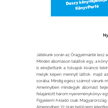
N
Játékunk során az Óragyémánté lesz a
Minden állomáson találtok egy, a kö
is elrejtettünk a tolvajok kíváncsi te
melyik képen mennyit láttok, majd a
sorába. Mindig egész számot várunk m
Amennyiben mindegyik állomást teljes
felajánlott három nyereménykönyv egy
Figyelem! A kiadó csak Magyarország te
Amennyiben 72 órán belül nem jelentkez