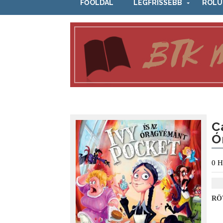
FŐOLDAL
LEGFRISSEBB
RÓLU
C
Ó
0
H
RÖ