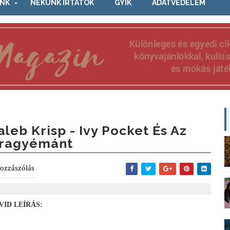
NK
NEKÜNK ÍRTÁTOK
GYIK
ADATVÉDELEM
aleb Krisp - Ivy Pocket És Az
ragyémánt
ozzászólás
VID LEÍRÁS: