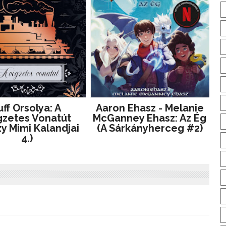
ff Orsolya: A ​
Aaron Ehasz - Melanie
zetes Vonatút
McGanney Ehasz: Az Ég
y Mimi Kalandjai
(A Sárkányherceg #2)
4.)