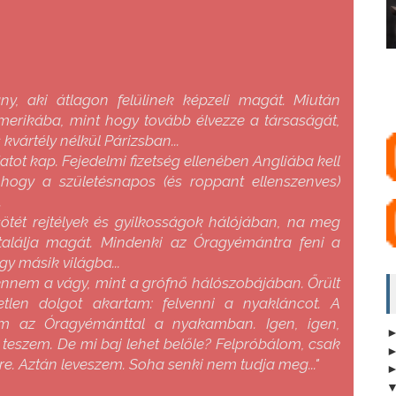
ny, aki átlagon felülinek képzeli magát. Miután
erikába, mint hogy tovább élvezze a társaságát,
vártély nélkül Párizsban...
datot kap. Fejedelmi fizetség ellenében Angliába kell
 hogy a születésnapos (és roppant ellenszenves)
.
ét rejtélyek és gyilkosságok hálójában, na meg
találja magát. Mindenki az Óragyémántra feni a
gy másik világba...
bennem a vágy, mint a grófnő hálószobájában. Őrült
etlen dolgot akartam: felvenni a nyakláncot. A
m az Óragyémánttal a nyakamban. Igen, igen,
eszem. De mi baj lehet belőle? Felpróbálom, csak
e. Aztán leveszem. Soha senki nem tudja meg..."