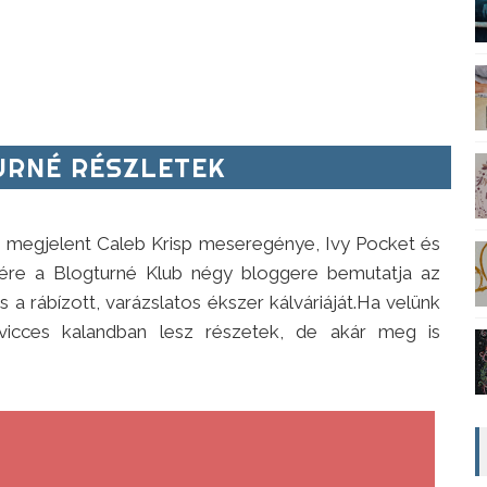
RNÉ RÉSZLETEK
is megjelent Caleb Krisp meseregénye, Ivy Pocket és
re a Blogturné Klub négy bloggere bemutatja az
és a rábízott, varázslatos ékszer kálváriáját.Ha velünk
vicces kalandban lesz részetek, de akár meg is