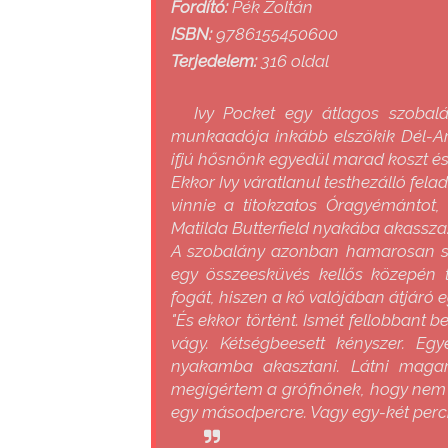
Fordító:
Pék Zoltán
ISBN:
9786155450600
Terjedelem:
316 oldal
Ivy Pocket egy átlagos szobalá
munkaadója inkább elszökik Dél-Am
ifjú hősnőnk egyedül marad koszt és k
Ekkor Ivy váratlanul testhezálló fela
vinnie a titokzatos Óragyémántot,
Matilda Butterfield nyakába akassza
A szobalány azonban hamarosan söt
egy összeesküvés kellős közepén 
fogát, hiszen a kő valójában átjáró e
"És ekkor történt. Ismét fellobbant 
vágy. Kétségbeesett kényszer. Egy
nyakamba akasztani. Látni maga
megígértem a grófnőnek, hogy nem t
egy másodpercre. Vagy egy-két percr