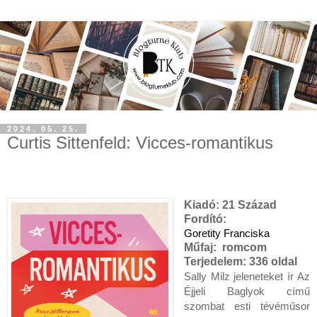
2024. 05. 25.
Curtis Sittenfeld: Vicces-romantikus
Kiadó:
21 Század
Fordító:
Goretity Franciska
Műfaj:
romcom
Terjedelem:
336 oldal
Sally ​Milz jeleneteket ír Az 
Éjjeli Baglyok című 
szombat esti tévéműsor 