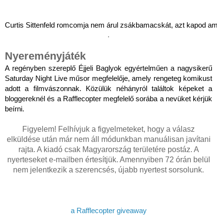
Curtis Sittenfeld romcomja nem árul zsákbamacskát, azt kapod amit
.
Nyereményjáték
A regényben szereplő Éjjeli Baglyok egyértelműen a nagysikerű
Saturday Night Live műsor megfelelője, amely rengeteg komikust
adott a filmvászonnak. Közülük néhányról találtok képeket a
bloggereknél és a Rafflecopter megfelelő sorába a nevüket kérjük
beírni.
Figyelem! Felhívjuk a figyelmeteket, hogy a válasz
elküldése után már nem áll módunkban manuálisan javítani
rajta. A kiadó csak Magyarország területére postáz. A
nyerteseket e-mailben értesítjük. Amennyiben 72 órán belül
nem jelentkezik a szerencsés, újabb nyertest sorsolunk.
a Rafflecopter giveaway