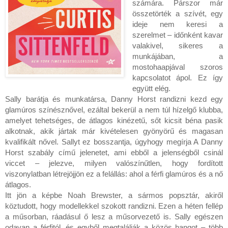
számára. Párszor már 
összetörték a szívét, egy 
ideje nem keresi a 
szerelmet – időnként kavar 
valakivel, sikeres a 
munkájában, a 
mostohaapjával szoros 
kapcsolatot ápol. Ez így 
együtt elég.

Sally barátja és munkatársa, Danny Horst randizni kezd egy 
glamúros színésznővel, ezáltal bekerül a nem túl hízelgő klubba, 
amelyet tehetséges, de átlagos kinézetű, sőt kicsit béna pasik 
alkotnak, akik jártak már kivételesen gyönyörű és magasan 
kvalifikált nővel. Sallyt ez bosszantja, úgyhogy megírja A Danny 
Horst szabály című jelenetet, ami ebből a jelenségből csinál 
viccet – jelezve, milyen valószínűtlen, hogy fordított 
viszonylatban létrejöjjön ez a felállás: ahol a férfi glamúros és a nő 
átlagos.

Itt jön a képbe Noah Brewster, a sármos popsztár, akiről 
köztudott, hogy modellekkel szokott randizni. Ezen a héten fellép 
a műsorban, ráadásul ő lesz a műsorvezető is. Sally egészen 
odavan a férfitól, és egyből megtalálják a közös hangot – több 