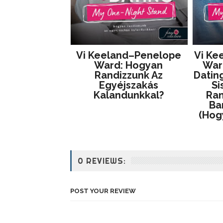
Vi Keeland–Penelope
Vi Ke
Ward: Hogyan
Ward
Randizzunk Az
Dating
Egyéjszakás
Si
Kalandunkkal?
Ran
Ba
(Hog
0 REVIEWS:
POST YOUR REVIEW