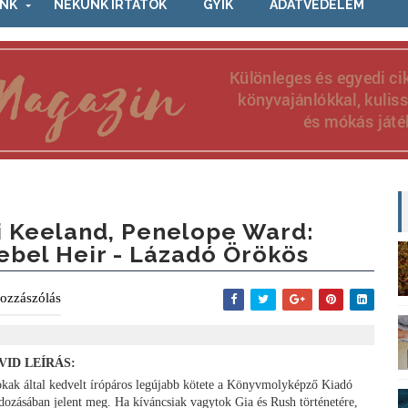
NK
NEKÜNK ÍRTÁTOK
GYIK
ADATVÉDELEM
i Keeland, Penelope Ward:
ebel Heir - Lázadó Örökös
ozzászólás
VID LEÍRÁS:
okak által kedvelt írópáros legújabb kötete a Könyvmolyképző Kiadó
dozásában jelent meg. Ha kíváncsiak vagytok Gia és Rush történetére,