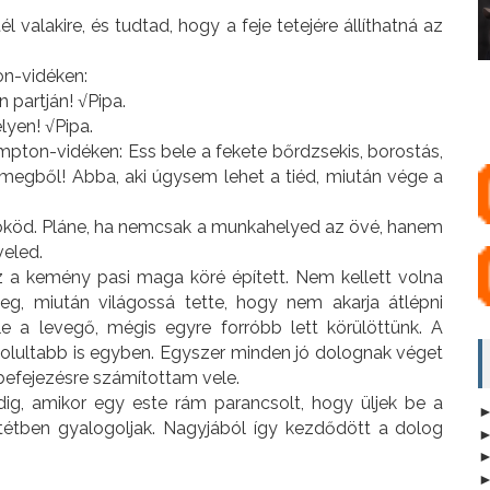
l valakire, és tudtad, hogy a feje tetejére állíthatná az
n-vidéken:
 partján! √Pipa.
yen! √Pipa.
mpton-vidéken: Ess bele a fekete bőrdzsekis, borostás,
 tömegből! Abba, aki úgysem lehet a tiéd, miután vége a
főnököd. Pláne, ha nemcsak a munkahelyed az övé, hanem
veled.
z a kemény pasi maga köré épített. Nem kellett volna
eg, miután világossá tette, hogy nem akarja átlépni
le a levegő, mégis egyre forróbb lett körülöttünk. A
olultabb is egyben. Egyszer minden jó dolognak véget
befejezésre számítottam vele.
ig, amikor egy este rám parancsolt, hogy üljek be a
tétben gyalogoljak. Nagyjából így kezdődött a dolog