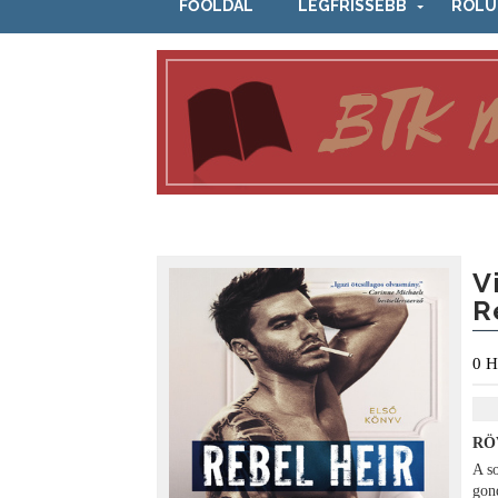
FŐOLDAL
LEGFRISSEBB
RÓLU
V
R
0
H
RÖ
A s
gon