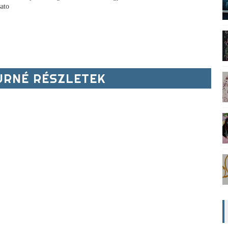
sato
RNÉ RÉSZLETEK