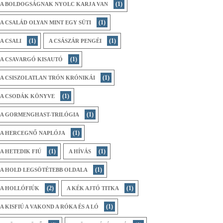
(1)
A BOLDOGSÁGNAK NYOLC KARJA VAN
(1)
A CSALÁD OLYAN MINT EGY SÜTI
(1)
(1)
A CSALI
A CSÁSZÁR PENGÉI
(1)
A CSAVARGÓ KISAUTÓ
(1)
A CSISZOLATLAN TRÓN KRÓNIKÁI
(1)
A CSODÁK KÖNYVE
(1)
A GORMENGHAST-TRILÓGIA
(1)
A HERCEGNŐ NAPLÓJA
(1)
(1)
A HETEDIK FIÚ
A HÍVÁS
(1)
A HOLD LEGSÖTÉTEBB OLDALA
(2)
(1)
A HOLLÓFIÚK
A KÉK AJTÓ TITKA
(1)
A KISFIÚ A VAKOND A RÓKA ÉS A LÓ