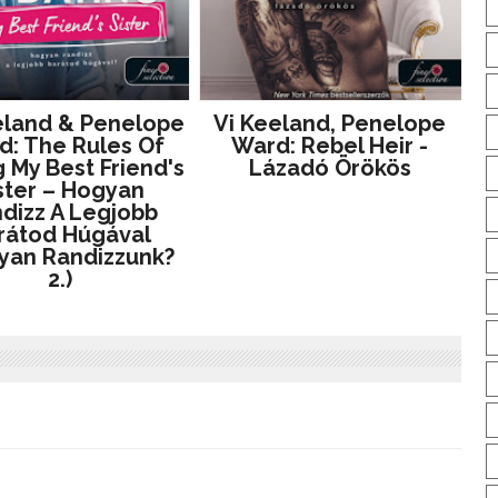
eland & Penelope
Vi Keeland, Penelope
: The ​Rules Of
Ward: Rebel Heir -
 My Best Friend's
Lázadó Örökös
ster – Hogyan
dizz A Legjobb
rátod Húgával
yan Randizzunk?
2.)