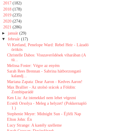
►
2017
(182)
►
2018
(178)
►
2019
(235)
►
2020
(274)
▼
2021
(286)
►
január
(29)
▼
február
(17)
Vi Keeland, Penelope Ward: Rebel Heir - Lázadó
örökös
Christelle Dabos: Visszaverődések ​viharában (A
tü...
Melissa Foster: Végre az enyém
Sarah Rees Brennan - Sabrina hátborzongató
kalandj...
Mariana Zapata: Dear Aaron - Kedves Aaron!
Max Brallier - Az utolsó srácok a Földön:
Zombiparádé
Ken Liu: Az istenekkel nem lehet végezni
Ecsédi Orsolya - Meleg a helyzet! (Pokkernapló
1.)
Stephenie Meyer: Midnight Sun - Éjféli Nap
Elton John: Én
Lucy Strange: A kastély szelleme
Sarah Crossan: Darázsfészek