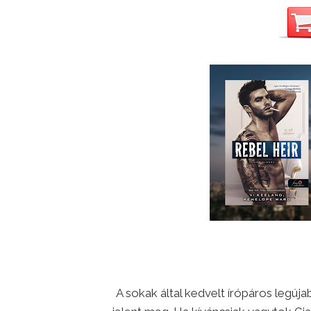
A sokak által kedvelt írópáros leg