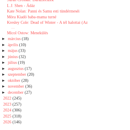
L.J. Shen - Ádáz
Kate Nolan: Panni ​és Samu esti tündérmeséi
Móra Kiadó baba-mama turné
Kresley Cole: Dead of Winter - A tél halottai (Az
...
Micol Ostow: Menekülés
►
március
(18)
►
április
(10)
►
május
(33)
►
június
(32)
►
július
(19)
►
augusztus
(17)
►
szeptember
(20)
►
október
(28)
►
november
(36)
►
december
(27)
►
2022
(245)
►
2023
(257)
►
2024
(306)
►
2025
(318)
►
2026
(146)