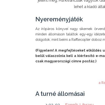
jelent meg. Ha kíváncsiak vagytok Gia
lehet a kiadó ált
Nyereményjáték
Az írópáros könyvei nagy sikernek örvend
minden állomáson találtok egy-egy idézetet
dolgotok, mint beírni a Rafflecopter doboz 
(Figyelem! A megfejtéseket elküldés ut
belül válaszolnia kell a kiértesítő e-ma
a R
A turné állomásai
02. 02. –
Fanni’s Library