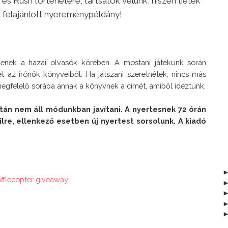
 és Rush történetére, tartsatok velünk, hiszen tiétek
al felajánlott nyereménypéldány!
enek a hazai olvasók körében. A mostani játékunk során 
 az írónők könyveiből. Ha játszani szeretnétek, nincs más 
megfelelő sorába annak a könyvnek a címét, amiből idéztünk.
án nem áll módunkban javítani. A nyertesnek 72 órán 
ilre, ellenkező esetben új nyertest sorsolunk. A kiadó 
afflecopter giveaway