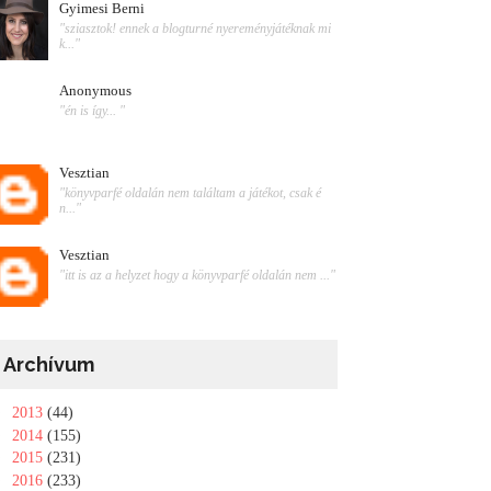
Gyimesi Berni
"sziasztok! ennek a blogturné nyereményjátéknak mi
k..."
Anonymous
"én is így... "
Vesztian
"könyvparfé oldalán nem találtam a játékot, csak é
n..."
Vesztian
"itt is az a helyzet hogy a könyvparfé oldalán nem ..."
Archívum
►
2013
(44)
►
2014
(155)
►
2015
(231)
►
2016
(233)