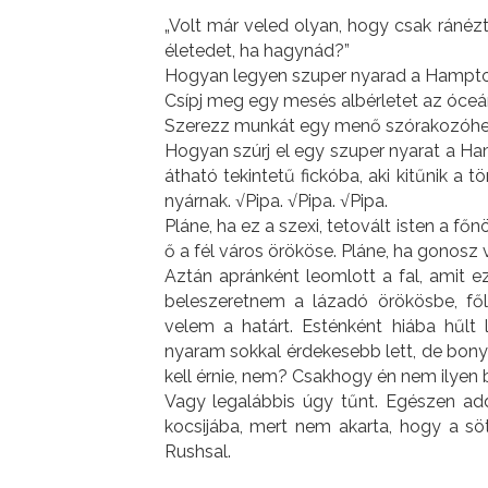
„Volt ​már veled olyan, hogy csak ránézté
életedet, ha hagynád?”
Hogyan legyen szuper nyarad a Hampto
Csípj meg egy mesés albérletet az óceán
Szerezz munkát egy menő szórakozóhel
Hogyan szúrj el egy szuper nyarat a Ha
átható tekintetű fickóba, aki kitűnik a
nyárnak. √Pipa. √Pipa. √Pipa.
Pláne, ha ez a szexi, tetovált isten a 
ő a fél város örököse. Pláne, ha gonosz 
Aztán apránként leomlott a fal, amit e
beleszeretnem a lázadó örökösbe, fől
velem a határt. Esténként hiába hűlt 
nyaram sokkal érdekesebb lett, de bony
kell érnie, nem? Csakhogy én nem ilyen 
Vagy legalábbis úgy tűnt. Egészen add
kocsijába, mert nem akarta, hogy a sö
Rushsal.