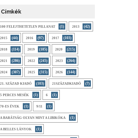
Címkék
(1)
(42)
100 FELEJTHETETLEN PILLANAT
2013
(44)
(97)
(103)
2015
2016
2017
(114)
(185)
(215)
2018
2019
2020
(286)
(245)
(264)
2021
2022
2023
(307)
(315)
(144)
2024
2025
2026
(103)
(7)
21. SZÁZAD KIADÓ
21SZÁZADKIADÓ
(1)
(1)
5 PERCES MESÉK
6
(1)
(1)
70-ES ÉVEK
9/11
(1)
A BARÁTSÁG OLYAN MINT A LIBIKÓKA
(1)
A BELLES LÁNYOK