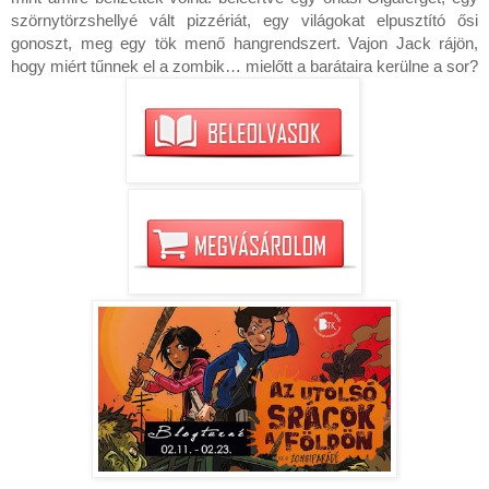
szörnytörzshellyé vált pizzériát, egy világokat elpusztító ősi 
gonoszt, meg egy tök menő hangrendszert. Vajon Jack rájön, 
hogy miért tűnnek el a zombik… mielőtt a barátaira kerülne a sor?