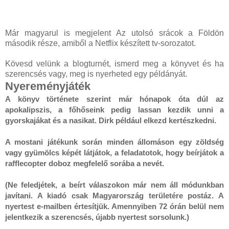
Már magyarul is megjelent Az utolsó srácok a Földön
második része, amiből a Netflix készített tv-sorozatot.
Kövesd velünk a blogturnét, ismerd meg a könyvet és ha
szerencsés vagy, meg is nyerheted egy példányát.
Nyereményjáték
A könyv története szerint már hónapok óta dúl az 
apokalipszis, a főhőseink pedig lassan kezdik unni a 
gyorskajákat és a nasikat. Dirk például elkezd kertészkedni.

A mostani játékunk során minden állomáson egy zöldség 
vagy gyümölcs képét látjátok, a feladatotok, hogy beírjátok a 
rafflecopter doboz megfelelő sorába a nevét.

(Ne feledjétek, a beírt válaszokon már nem áll módunkban 
javítani. A kiadó csak Magyarország területére postáz. A 
nyertest e-mailben értesítjük. Amennyiben 72 órán belül nem 
jelentkezik a szerencsés, újabb nyertest sorsolunk.)