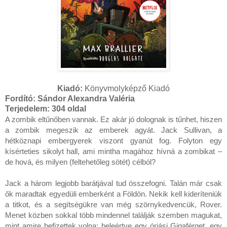
Kiadó:
Könyvmolyképző Kiadó
Fordító: Sándor Alexandra Valéria
Terjedelem:
304 oldal
A zombik eltűnőben vannak. Ez akár jó dolognak is tűnhet, hiszen 
a zombik megeszik az emberek agyát. Jack Sullivan, a 
hétköznapi embergyerek viszont gyanút fog. Folyton egy 
kísérteties sikolyt hall, ami mintha magához hívná a zombikat – 
de hová, és milyen (feltehetőleg sötét) célból?

Jack a három legjobb barátjával tud összefogni. Talán már csak 
ők maradtak egyedüli emberként a Földön. Nekik kell kideríteniük 
a titkot, és a segítségükre van még szörnykedvencük, Rover. 
Menet közben sokkal több mindennel találják szemben magukat, 
mint amire befizettek volna: beleértve egy óriási Gigaférget, egy 