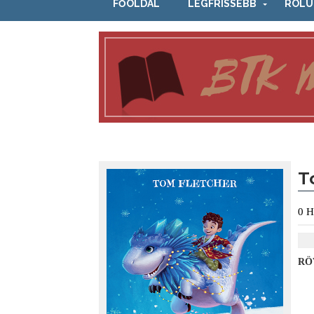
FŐOLDAL
LEGFRISSEBB
RÓLU
T
0
H
RÖ