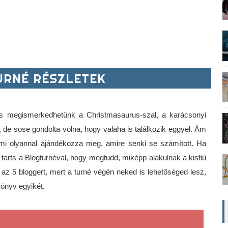
RNÉ RÉSZLETEK
 is megismerkedhetünk a Christmasaurus-szal, a karácsonyi 
at, de sose gondolta volna, hogy valaha is találkozik eggyel. Ám 
mi olyannal ajándékozza meg, amire senki se számított. Ha 
arts a Blogturnéval, hogy megtudd, miképp alakulnak a kisfiú 
 az 5 bloggert, mert a turné végén neked is lehetőséged lesz, 
könyv egyikét.