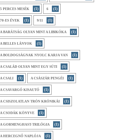
(1)
(1)
5 PERCES MESÉK
6
(1)
(1)
70-ES ÉVEK
9/11
(1)
A BARÁTSÁG OLYAN MINT A LIBIKÓKA
(1)
A BELLES LÁNYOK
(1)
A BOLDOGSÁGNAK NYOLC KARJA VAN
(1)
A CSALÁD OLYAN MINT EGY SÜTI
(1)
(1)
A CSALI
A CSÁSZÁR PENGÉI
(1)
A CSAVARGÓ KISAUTÓ
(1)
A CSISZOLATLAN TRÓN KRÓNIKÁI
(1)
A CSODÁK KÖNYVE
(1)
A GORMENGHAST-TRILÓGIA
(1)
A HERCEGNŐ NAPLÓJA