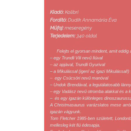
Kiadó:
Kolibri
Fordító:
Dudik Annamária Éva
Műfaj:
meseregény
Terjedelem:
340 oldal
Felejts el gyorsan mindent, amit eddig 
– egy Trundli Vili nevű fiúval

– az apjával, Trundli Gyurival

– a Mikulással (igen! az igazi Mikulással!)

–  egy Csücsöri nevű manóval

– Undok Brendával, a legutálatosabb lánnya
– egy Vadász nevű otromba alakkal és a kut
–  és egy igazán különleges dinoszauruss
A Christmasaurus varázslatos mese arról
igazán vágyunk.

Tom Fletcher 1985-ben született, Londonb
mellesleg két fiú édesapja.
