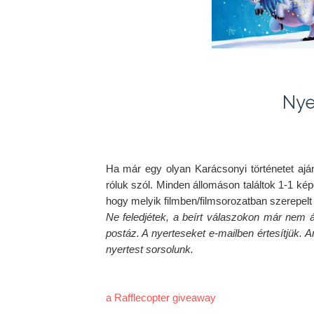
Nye
Ha már egy olyan Karácsonyi történetet ajá
róluk szól. Minden állomáson találtok 1-1 képe
Ne feledjétek, a beírt válaszokon már nem á
postáz. A nyerteseket e-mailben értesítjük. 
nyertest sorsolunk.
a Rafflecopter giveaway