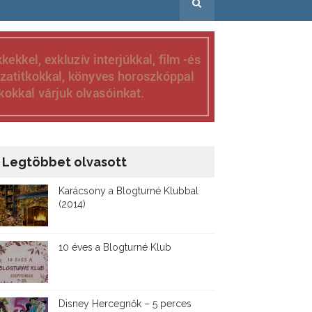
Legtöbbet olvasott
Karácsony a Blogturné Klubbal
(2014)
10 éves a Blogturné Klub
Disney ​Hercegnők – 5 perces