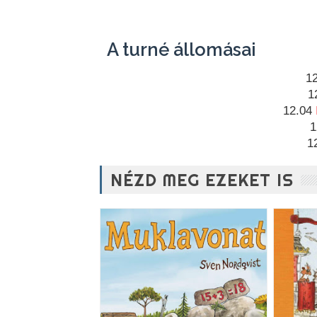
A turné állomásai
12
1
12.04 
1
1
NÉZD MEG EZEKET IS