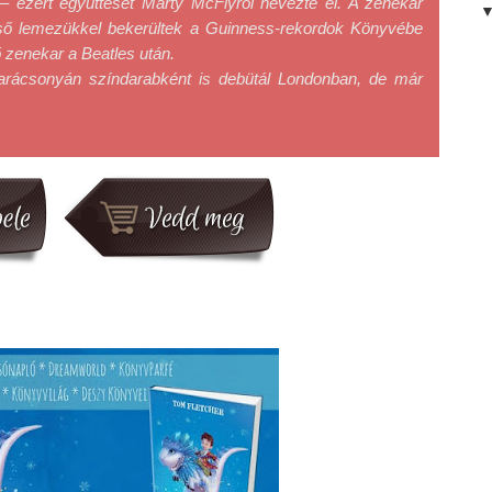
– ezért együttesét Marty McFlyról nevezte el. A zenekar 
lső lemezükkel bekerültek a Guinness-rekordok Könyvébe 
ő zenekar a Beatles után.

rácsonyán színdarabként is debütál Londonban, de már 