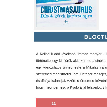
BLOGTU
A Kolibri Kiadó jóvoltából immár magyarul
történettel egy kisfiúról, aki szerette a dinók
egy varázslatos ünnepi este a Mikulás vala
szeretnéd megismerni Tom Fletcher meséjét, t
és dínója kalandjai. Azért is érdemes követni
hogy megnyerhesd a Kiadó által felajánlott 3 