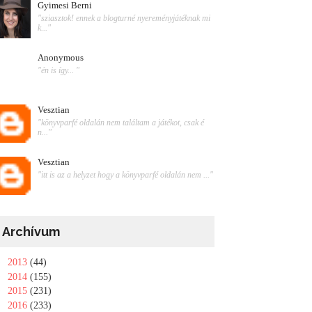
Gyimesi Berni
"sziasztok! ennek a blogturné nyereményjátéknak mi
k..."
Anonymous
"én is így... "
Vesztian
"könyvparfé oldalán nem találtam a játékot, csak é
n..."
Vesztian
"itt is az a helyzet hogy a könyvparfé oldalán nem ..."
Archívum
►
2013
(44)
►
2014
(155)
►
2015
(231)
►
2016
(233)