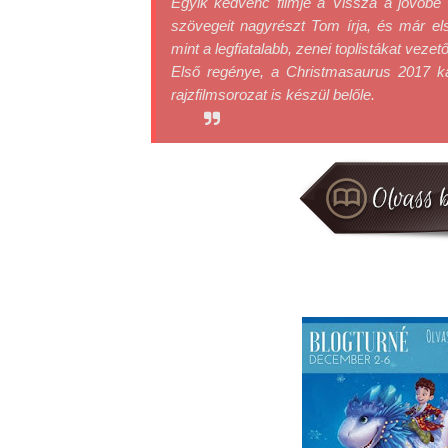
Egyik kedvenc filmje a Vissza a jövőbe 
szövegeit nagyrészt Tom írja, és már e
mint a legfiatalabb, zenei toplistákat vezet
Első regénye, a Christmasaurus 2017 ka