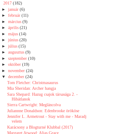
▼
2017
(182)
►
január
(6)
►
február
(11)
►
március
(9)
►
április
(21)
►
május
(14)
►
június
(20)
►
július
(15)
►
augusztus
(9)
►
szeptember
(10)
►
október
(19)
►
november
(24)
▼
december
(24)
Tom Fletcher: Christmasaurus
Mia Sheridan: Archer hangja
Sara Shepard: Hazug csajok társasága 2. -
Hibátlanok
Sierra Cartwright: Megláncolva
Juliannne Donaldson: Edenbrooke örököse
Jennifer L. Armetrout - Stay with me - Maradj
velem
Karácsony a Blogturné Klubbal (2017)
Margaret Atwood: Alias Grace