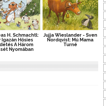
as H. Schmachtl:
Jujja Wieslander - Sven
 Igazán Hősies
Nordqvist: Mú Mama
detés A Három
Turné
csét Nyomában