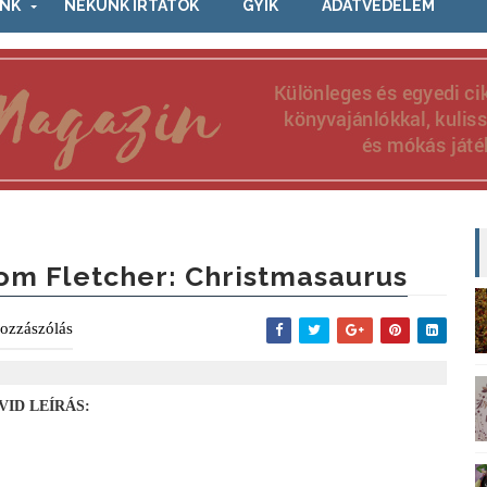
NK
NEKÜNK ÍRTÁTOK
GYIK
ADATVÉDELEM
om Fletcher: Christmasaurus
ozzászólás
VID LEÍRÁS: