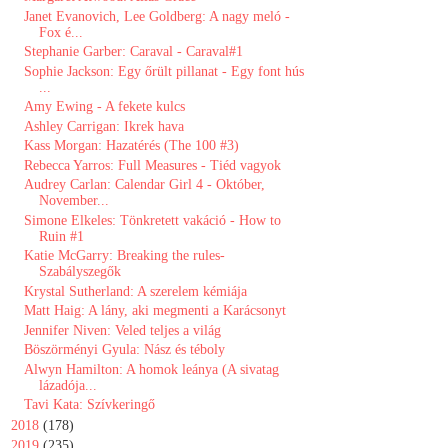
Janet Evanovich, Lee Goldberg: A nagy meló -
Fox é...
Stephanie Garber: Caraval - Caraval#1
Sophie Jackson: Egy őrült pillanat - Egy font hús
...
Amy Ewing - A fekete kulcs
Ashley Carrigan: Ikrek hava
Kass Morgan: Hazatérés (The 100 #3)
Rebecca Yarros: Full Measures - Tiéd vagyok
Audrey Carlan: Calendar Girl 4 - Október,
November...
Simone Elkeles: Tönkretett vakáció - How to
Ruin #1
Katie McGarry: Breaking the rules-
Szabályszegők
Krystal Sutherland: A ​szerelem kémiája
Matt Haig: A lány, aki megmenti a Karácsonyt
Jennifer Niven: Veled teljes a világ
Böszörményi Gyula: Nász és téboly
Alwyn Hamilton: A homok leánya (A sivatag
lázadója...
Tavi Kata: Szívkeringő
►
2018
(178)
►
2019
(235)