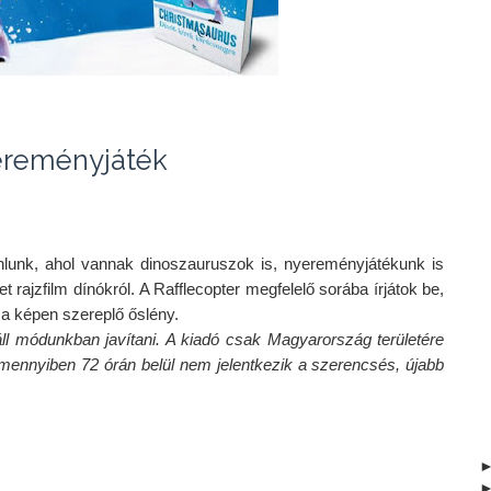
reményjáték
nlunk, ahol vannak dinoszauruszok is, nyereményjátékunk is 
t rajzfilm dínókról. A Rafflecopter megfelelő sorába írjátok be, 
ll módunkban javítani. A kiadó csak Magyarország területére 
Amennyiben 72 órán belül nem jelentkezik a szerencsés, újabb 