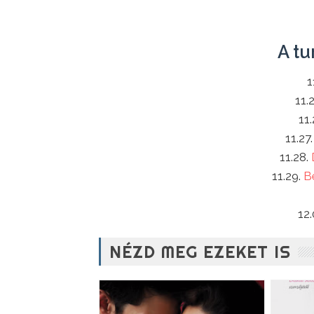
A tu
1
11.
11
11.27
11.28.
11.29.
Be
12
NÉZD MEG EZEKET IS