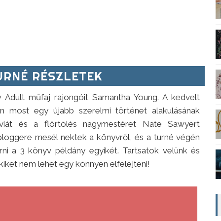
RNÉ RÉSZLETEK
 Adult műfaj rajongóit Samantha Young. A kedvelt
n most egy újabb szerelmi történet alakulásának
iviát és a flörtölés nagymestéret Nate Sawyert
bloggere mesél nektek a könyvről, és a turné végén
ni a 3 könyv példány egyikét. Tartsatok velünk és
kiket nem lehet egy könnyen elfelejteni!