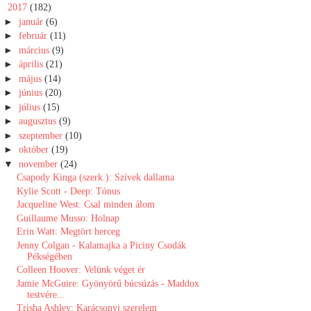
▼
2017
(182)
►
január
(6)
►
február
(11)
►
március
(9)
►
április
(21)
►
május
(14)
►
június
(20)
►
július
(15)
►
augusztus
(9)
►
szeptember
(10)
►
október
(19)
▼
november
(24)
Csapody Kinga (szerk.): Szívek dallama
Kylie Scott - Deep: Tónus
Jacqueline West: Csal minden álom
Guillaume Musso: Holnap
Erin Watt: Megtört herceg
Jenny Colgan - Kalamajka a Piciny Csodák
Pékségében
Colleen Hoover: Velünk véget ér
Jamie McGuire: Gyönyörű búcsúzás - Maddox
testvére...
Trisha Ashley: Karácsonyi szerelem