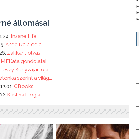
rné állomásai
1.24.
Insane Life
25.
Angelika blogja
.26.
Zakkant olvas
.
MFKata gondolatai
Deszy Könyvajánlója
tonka szerint a világ...
12.01.
CBooks
.02.
Kristina blogja