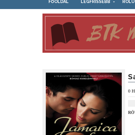
FŐOLDAL
LEGFRISSEBB
RÓLU
S
0
H
RÖ