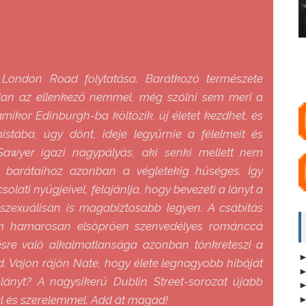
 London Road folytatása. Barátkozó természete
talan az ellenkező nemmel, még szólni sem meri a
mikor Edinburgh-ba költözik, új életet kezdhet, és
stába, úgy dönt, ideje legyűrnie a félelmeit és
Sawyer igazi nagypályás, aki senki mellett nem
b barátaihoz azonban a végletekig hűséges. Így
olati nyűgjeivel, felajánlja, hogy bevezeti a lányt a
y szexuálisan is magabiztosabb legyen. A csábítás
yam hamarosan elsöprően szenvedélyes románccá
désre való alkalmatlansága azonban tönkreteszi a
d. Vajon rájön Nate, hogy élete legnagyobb hibáját
a lányt? A nagysikerű Dublin Street-sorozat újabb
val és szerelemmel. Add át magad!