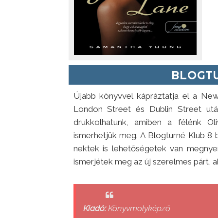
BLOGTU
Újabb könyvvel kápráztatja el a New
London Street és Dublin Street utá
drukkolhatunk, amiben a félénk Ol
ismerhetjük meg. A Blogturné Klub 8 
nektek is lehetőségetek van megnyer
ismerjétek meg az új szerelmes párt, a
Kiadó:
Könyvmolyképző