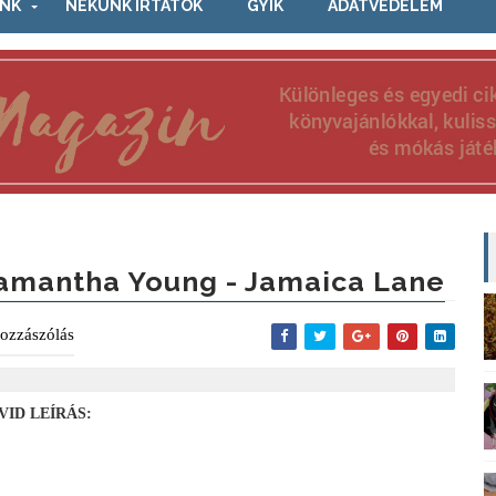
NK
NEKÜNK ÍRTÁTOK
GYIK
ADATVÉDELEM
amantha Young - Jamaica Lane
ozzászólás
VID LEÍRÁS: