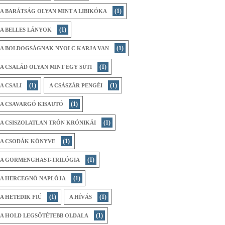
(1)
A BARÁTSÁG OLYAN MINT A LIBIKÓKA
(1)
A BELLES LÁNYOK
(1)
A BOLDOGSÁGNAK NYOLC KARJA VAN
(1)
A CSALÁD OLYAN MINT EGY SÜTI
(1)
(1)
A CSALI
A CSÁSZÁR PENGÉI
(1)
A CSAVARGÓ KISAUTÓ
(1)
A CSISZOLATLAN TRÓN KRÓNIKÁI
(1)
A CSODÁK KÖNYVE
(1)
A GORMENGHAST-TRILÓGIA
(1)
A HERCEGNŐ NAPLÓJA
(1)
(1)
A HETEDIK FIÚ
A HÍVÁS
(1)
A HOLD LEGSÖTÉTEBB OLDALA