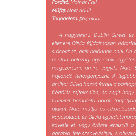
Fordító:
Molnár Edit
Műfaj:
New Adult
Terjedelem:
504 oldal
A nagysikerű Dublin Street és
ellenére Olivia fájdalmasan bátor
srácokhoz, akik bejönnek neki. De a
miután belezúg egy szexi egyetemi
megszerezni, amire vágyik. Nate 
hajlandó lehorgonyozni. A legjob
amikor Olivia hozzá fordul a párkapcs
flörtölés rejtelmeibe, és segít hog
trükkjeit bemutató baráti tanfol
alakul. Nate múltja és elkötelező
kapcsolatot, és Olivia egyedül mara
követte el, vagy örökre elveszíti 
darabja, tele szenvedéllyel, erotiká