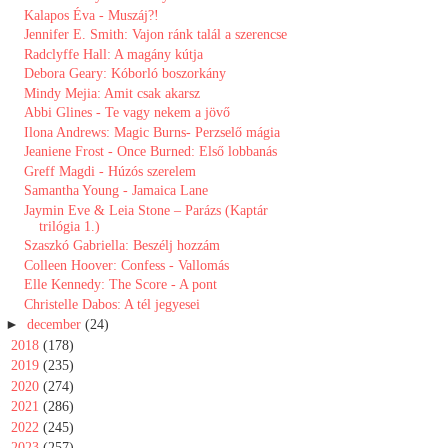
Kalapos Éva - Muszáj?!
Jennifer E. Smith: Vajon ránk talál a szerencse
Radclyffe Hall: A magány kútja
Debora Geary: Kóborló ​boszorkány
Mindy Mejia: Amit csak akarsz
Abbi Glines - Te vagy nekem a jövő
Ilona Andrews: Magic Burns- Perzselő mágia
Jeaniene Frost - Once Burned: Első lobbanás
Greff Magdi - Húzós szerelem
Samantha Young - Jamaica Lane
Jaymin Eve & Leia Stone – Parázs (Kaptár
trilógia 1.)
Szaszkó Gabriella: Beszélj hozzám
Colleen Hoover: Confess - Vallomás
Elle Kennedy: The Score - A pont
Christelle Dabos: A tél jegyesei
►
december
(24)
►
2018
(178)
►
2019
(235)
►
2020
(274)
►
2021
(286)
►
2022
(245)
►
2023
(257)