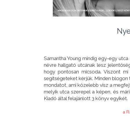
Nye
Samantha Young mindig egy-egy utca n
névre hallgató utcának lesz jelentősé
hogy pontosan micsoda. Viszont mi 
segítségeteket kérjük. Minden blogon ta
mondatot, ami közelebb visz a megfejté
melyik utca szerepel a képen, és má
Kiadó által felajánlott 3 könyv egyikét.
a R