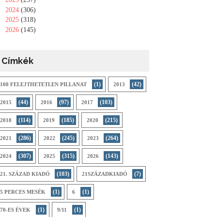
►
2024
(306)
►
2025
(318)
►
2026
(145)
Címkék
(1)
(42)
100 FELEJTHETETLEN PILLANAT
2013
(44)
(97)
(103)
2015
2016
2017
(114)
(185)
(215)
2018
2019
2020
(286)
(245)
(264)
2021
2022
2023
(307)
(315)
(143)
2024
2025
2026
(103)
(7)
21. SZÁZAD KIADÓ
21SZÁZADKIADÓ
(1)
(1)
5 PERCES MESÉK
6
(1)
(1)
70-ES ÉVEK
9/11