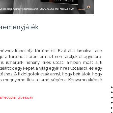
reményjáték
évhez kapcsolja történeteit. Ezúttal a Jamaica Lane
ge a történet során, ám azt nem áruljuk el egyelőre,
is ismerünk néhány híres utcát, amiben most a ti
láltok egy képet a világ egyik híres utcájáról, és egy
shez. A ti dolgotok csak annyi, hogy beírjátok, hogy
ris megnyerhetitek a turné végén a Könyvmolyképző
afflecopter giveaway