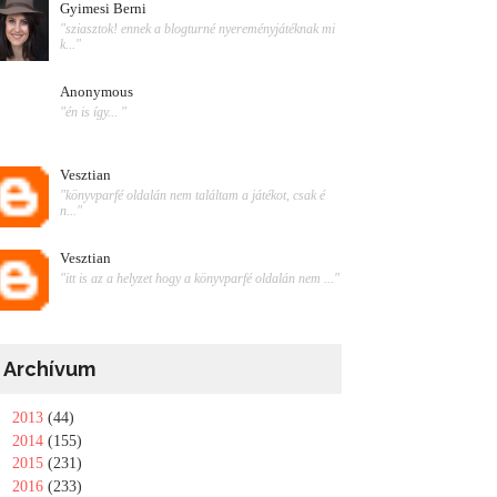
Gyimesi Berni
"sziasztok! ennek a blogturné nyereményjátéknak mi
k..."
Anonymous
"én is így... "
Vesztian
"könyvparfé oldalán nem találtam a játékot, csak é
n..."
Vesztian
"itt is az a helyzet hogy a könyvparfé oldalán nem ..."
Archívum
►
2013
(44)
►
2014
(155)
►
2015
(231)
►
2016
(233)