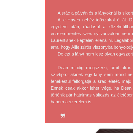
A srác a pályán és a lányoknál is sikert
Allie Hayes nehéz időszakot él át. Di
egyetem után, ráadásul a közelmúltban
érzelemmentes szex nyilvánvalóan nem m
Laurentisnek képtelen ellenállni. Legaláb
arra, hogy Allie zűrös viszonyba bonyolód
De ezt a lányt nem lesz olyan egyszer
Dean mindig megszerzi, amit akar. C
szívtipró, akinek egy lány sem mond nemet
fenekestül felforgatja a srác életét, maj
Ennek csak akkor lehet vége, ha Dean ú
történik pár hatalmas változás az életéb
hanem a szerelem is.