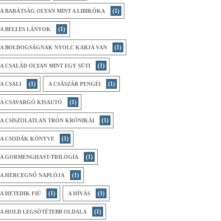
(1)
A BARÁTSÁG OLYAN MINT A LIBIKÓKA
(1)
A BELLES LÁNYOK
(1)
A BOLDOGSÁGNAK NYOLC KARJA VAN
(1)
A CSALÁD OLYAN MINT EGY SÜTI
(1)
(1)
A CSALI
A CSÁSZÁR PENGÉI
(1)
A CSAVARGÓ KISAUTÓ
(1)
A CSISZOLATLAN TRÓN KRÓNIKÁI
(1)
A CSODÁK KÖNYVE
(1)
A GORMENGHAST-TRILÓGIA
(1)
A HERCEGNŐ NAPLÓJA
(1)
(1)
A HETEDIK FIÚ
A HÍVÁS
(1)
A HOLD LEGSÖTÉTEBB OLDALA