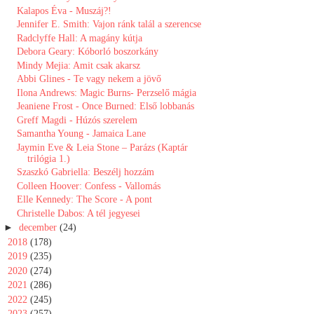
Kalapos Éva - Muszáj?!
Jennifer E. Smith: Vajon ránk talál a szerencse
Radclyffe Hall: A magány kútja
Debora Geary: Kóborló ​boszorkány
Mindy Mejia: Amit csak akarsz
Abbi Glines - Te vagy nekem a jövő
Ilona Andrews: Magic Burns- Perzselő mágia
Jeaniene Frost - Once Burned: Első lobbanás
Greff Magdi - Húzós szerelem
Samantha Young - Jamaica Lane
Jaymin Eve & Leia Stone – Parázs (Kaptár
trilógia 1.)
Szaszkó Gabriella: Beszélj hozzám
Colleen Hoover: Confess - Vallomás
Elle Kennedy: The Score - A pont
Christelle Dabos: A tél jegyesei
►
december
(24)
►
2018
(178)
►
2019
(235)
►
2020
(274)
►
2021
(286)
►
2022
(245)
►
2023
(257)