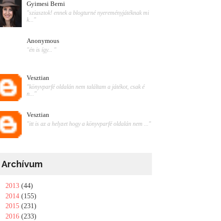
Gyimesi Berni
"sziasztok! ennek a blogturné nyereményjátéknak mi
k..."
Anonymous
"én is így... "
Vesztian
"könyvparfé oldalán nem találtam a játékot, csak é
n..."
Vesztian
"itt is az a helyzet hogy a könyvparfé oldalán nem ..."
Archívum
►
2013
(44)
►
2014
(155)
►
2015
(231)
►
2016
(233)