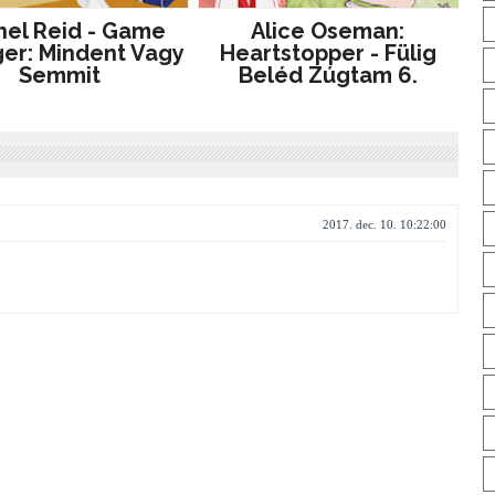
hel Reid - Game
Alice Oseman:
er: Mindent Vagy
Heartstopper - Fülig
Semmit
Beléd Zúgtam 6.
2017. dec. 10. 10:22:00