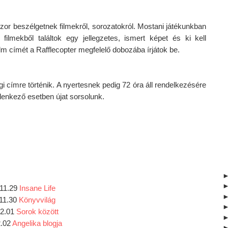
zor beszélgetnek filmekről, sorozatokról. Mostani játékunkban 
ilmekből találtok egy jellegzetes, ismert képet és ki kell 
ilm címét a Rafflecopter megfelelő dobozába írjátok be.
 címre történik. A nyertesnek pedig 72 óra áll rendelkezésére 
llenkező esetben újat sorsolunk.
11.29 
Insane Life
11.30 
Könyvvilág
2.01 
Sorok között
.02 
Angelika blogja