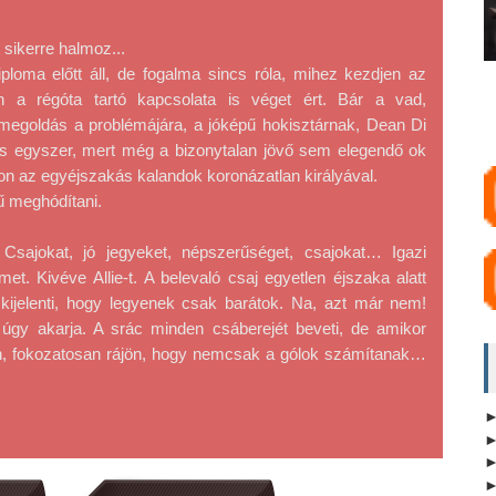
 sikerre halmoz...
ploma előtt áll, de fogalma sincs róla, mihez kezdjen az 
 a régóta tartó kapcsolata is véget ért. Bár a vad, 
egoldás a problémájára, a jóképű hokisztárnak, Dean Di 
bis egyszer, mert még a bizonytalan jövő sem elegendő ok 
jon az egyéjszakás kalandok koronázatlan királyával.
ű meghódítani.
sajokat, jó jegyeket, népszerűséget, csajokat… Igazi 
. Kivéve Allie-t. A belevaló csaj egyetlen éjszaka alatt 
d kijelenti, hogy legyenek csak barátok. Na, azt már nem! 
gy akarja. A srác minden csáberejét beveti, de amikor 
en, fokozatosan rájön, hogy nemcsak a gólok számítanak… 