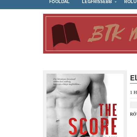
FŐOLDAL
LEGFRISSEBB
RÓLU
E
1
H
RÖ