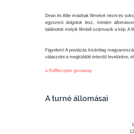
Dean és Allie imádnak filmeket nézni és soks
egyszerű dolgotok lesz, minden állomáson f
találnotok melyik filmből származik a kép. 
A f
Figyelem! A postázás kizárólag magyarországi
válaszolni a megküldött értesítő levelünkre, e
a Rafflecopter giveaway
A turné állomásai
1
12