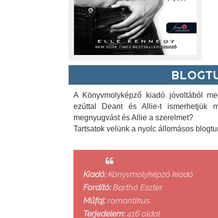
BLOGTU
A Könyvmolyképző kiadó jóvoltából meg
ezúttal Deant és Allie-t ismerhetjük 
megnyugvást és Allie a szerelmet?
Tartsatok velünk a nyolc állomásos blogtu
Kiadó:
Könyvmolyképző kiadó
Fordító:
Barthó Eszter
Műfaj:
romantikus
Terjedelem:
416 oldal