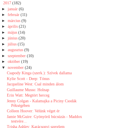
▼
2017
(182)
►
január
(6)
►
február
(11)
►
március
(9)
►
április
(21)
►
május
(14)
►
június
(20)
►
július
(15)
►
augusztus
(9)
►
szeptember
(10)
►
október
(19)
▼
november
(24)
Csapody Kinga (szerk.): Szívek dallama
Kylie Scott - Deep: Tónus
Jacqueline West: Csal minden álom
Guillaume Musso: Holnap
Erin Watt: Megtört herceg
Jenny Colgan - Kalamajka a Piciny Csodák
Pékségében
Colleen Hoover: Velünk véget ér
Jamie McGuire: Gyönyörű búcsúzás - Maddox
testvére...
Trisha Ashley: Karácsonyi szerelem