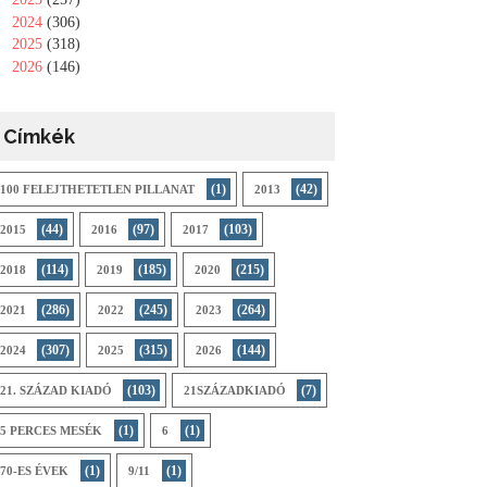
►
2024
(306)
►
2025
(318)
►
2026
(146)
Címkék
(1)
(42)
100 FELEJTHETETLEN PILLANAT
2013
(44)
(97)
(103)
2015
2016
2017
(114)
(185)
(215)
2018
2019
2020
(286)
(245)
(264)
2021
2022
2023
(307)
(315)
(144)
2024
2025
2026
(103)
(7)
21. SZÁZAD KIADÓ
21SZÁZADKIADÓ
(1)
(1)
5 PERCES MESÉK
6
(1)
(1)
70-ES ÉVEK
9/11