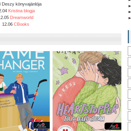
3 Deszy könyvajánlója
2.04 
Kristina blogja
12.05 
Dreamworld
12.06 
CBooks