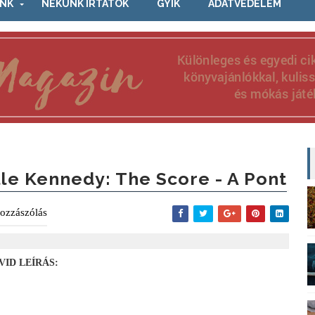
NK
NEKÜNK ÍRTÁTOK
GYIK
ADATVÉDELEM
lle Kennedy: The Score - A Pont
ozzászólás
VID LEÍRÁS: