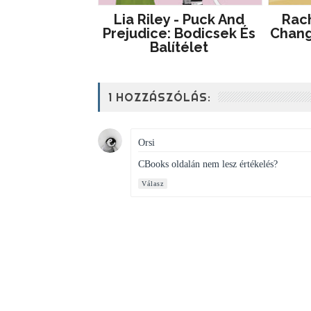
Lia Riley - Puck And
Rac
Prejudice: Bodicsek És
Chang
Balítélet
1 HOZZÁSZÓLÁS:
Orsi
CBooks oldalán nem lesz értékelés?
Válasz