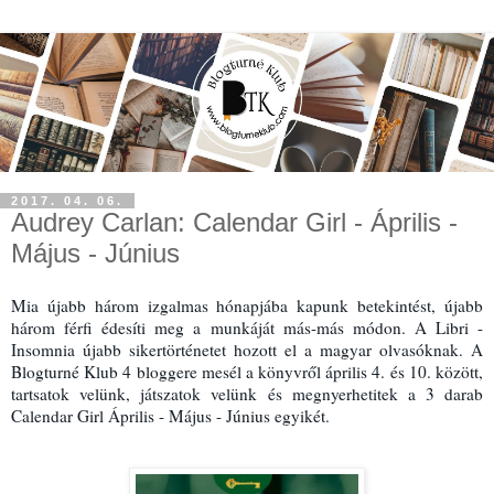
2017. 04. 06.
Audrey Carlan: Calendar Girl - Április -
Május - Június
Mia újabb három izgalmas hónapjába kapunk betekintést, újabb 
három férfi édesíti meg a munkáját más-más módon. A Libri - 
Insomnia újabb sikertörténetet hozott el a magyar olvasóknak. A 
Blogturné Klub 4 bloggere mesél a könyvről április 4. és 10. között, 
tartsatok velünk, játszatok velünk és megnyerhetitek a 3 darab 
Calendar Girl Április - Május - Június egyikét. 