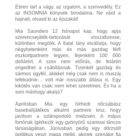
Ébren tart a vágy, az izgalom, a szenvedély. Ez
az INSOMNIA könyvek birodalma. Ne várd a
hajnalt, olvasd ki az éjszakát!
Mia Saunders 12 hónapot kap, hogy apja
szerencsejáték-tartozását visszafizesse,
különben megölik. A fiatal lány elvállalja, hogy
négyhetenként más és más gazdag férfi
eszkortpartnere legyen, fejenként 100 000
dollárért. A szex nem előírás, de felárért
engedhet a csábításnak. Tizenkét gazdag és
sármos ügyfél, akikkel még csak nem is muszáj
lefeküdnie… volt már rosszabb állása is. Egy
kikötés van csak: nem lehet szerelmes. És ha a
sors máshogy akarja?
Áprilisban Mia egy hírhedt nőcsábász
baseballjátékos alkalmi partnere lesz, hogy
javítson a sztársportoló imidzsén. A május
forrónak ígérkezik egy gyönyörű szamoai táncos
társaságában. Júniusban pedig egy dörzsölt
politikus veszi maga mellé, akinek szenátor fia