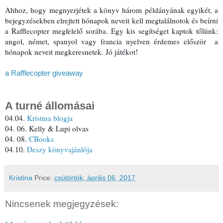
Ahhoz, hogy megnyerjétek a könyv három példányának egyikét, a 
bejegyzésekben elrejtett hónapok neveit kell megtalálnotok és beírni 
a Rafflecopter megfelelő sorába. Egy kis segítséget kaptok tőlünk: 
angol, német, spanyol vagy francia nyelven érdemes először  a 
hónapok neveit megkeresnetek. Jó játékot!
a Rafflecopter giveaway
A turné állomásai
04.04. 
Kristina blogja
04. 06. Kelly & Lupi olvas
04. 08. 
CBooks
04.10. 
Deszy könyvajánlója
Kristina
Price:
csütörtök, április 06, 2017
Nincsenek megjegyzések: