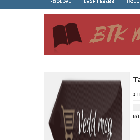
FŐOLDAL
LEGFRISSEBB
RÓLU
T
0
H
RÖ