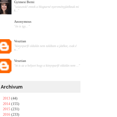
Gyimesi Berni
"sziasztok! ennek a blogturné nyereményjátéknak mi
k..."
Anonymous
"én is így... "
Vesztian
"könyvparfé oldalán nem találtam a játékot, csak é
n..."
Vesztian
"itt is az a helyzet hogy a könyvparfé oldalán nem ..."
Archívum
►
2013
(44)
►
2014
(155)
►
2015
(231)
▼
2016
(233)