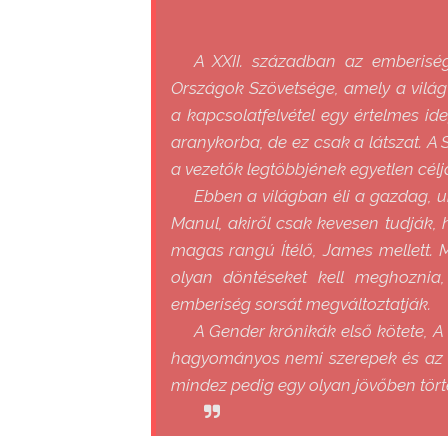
A ​​XXII. században az emberisé
Országok Szövetsége, amely a világ
a kapcsolatfelvétel egy értelmes ide
aranykorba, de ez csak a látszat. A 
a vezetők legtöbbjének egyetlen cél
Ebben a világban éli a gazdag, 
Manul, akiről csak kevesen tudják, 
magas rangú Ítélő, James mellett. Mi
olyan döntéseket kell meghozni
emberiség sorsát megváltoztatják.
A
Gender krónikák
első kötete,
A
hagyományos nemi szerepek és az e
mindez pedig egy olyan jövőben tört