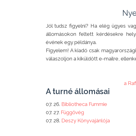
Nye
Jól tudsz figyelni? Ha elég ügyes va
állomásokon feltett kérdésekre hely
évének egy példánya.
Figyelem! A kiadó csak magyarországi 
válaszoljon a kiküldött e-mailre, ellen
a Ra
A turné állomásai
07. 26.
Bibliotheca Fummie
07. 27.
Függővég
07. 28.
Deszy Könyvajánlója