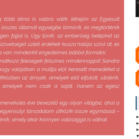
g több álma is valóra válik: létrejön az Egyesült
 összes államát egységbe tömöríti, és megtörténik
gen fajjal is. Úgy tűnik, az emberiség beléphet az
Szövetséget üzleti érdekek kusza hálója szövi át, és
ja van: mindenkit engedelmes bábbá formálni.
unatkozó feleségek felszínes mindennapjait Sandra
hogy valójában a múltja elől keresett menedéket a
közben az árnyak, amelyek elől elfutott, utolérik,
a, amelyek nem csak a saját, hanem az egész
 menekülés éve
bevezető egy olyan világba, ahol a
gyensúlyi társadalom ütközik össze egymással –
énik, amely akár könnyen valósággá is válhat.