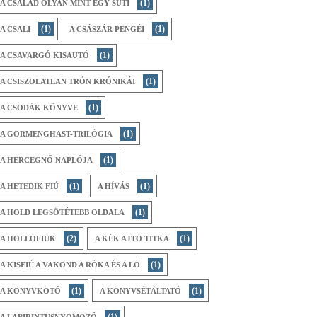
(1)
A CSALÁD OLYAN MINT EGY SÜTI
(1)
(1)
A CSALI
A CSÁSZÁR PENGÉI
(1)
A CSAVARGÓ KISAUTÓ
(1)
A CSISZOLATLAN TRÓN KRÓNIKÁI
(1)
A CSODÁK KÖNYVE
(1)
A GORMENGHAST-TRILÓGIA
(1)
A HERCEGNŐ NAPLÓJA
(1)
(1)
A HETEDIK FIÚ
A HÍVÁS
(1)
A HOLD LEGSÖTÉTEBB OLDALA
(2)
(1)
A HOLLÓFIÚK
A KÉK AJTÓ TITKA
(1)
A KISFIÚ A VAKOND A RÓKA ÉS A LÓ
(1)
(1)
A KÖNYVKÖTŐ
A KÖNYVSÉTÁLTATÓ
(1)
A LABIRINTUSNYOMOZÓ