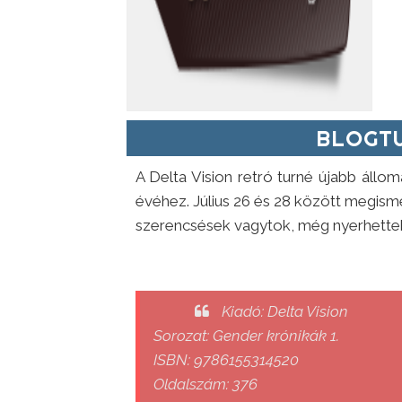
BLOGTU
A Delta Vision retró turné újabb áll
évéhez. Július 26 és 28 között megisme
szerencsések vagytok, még nyerhettek
Kiadó: Delta Vision
Sorozat: Gender krónikák 1.
ISBN: 9786155314520
Oldalszám: 376