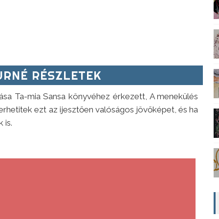
RNÉ RÉSZLETEK
omása Ta-mia Sansa könyvéhez érkezett, A menekülés
rhetitek ezt az ijesztően valóságos jövőképet, és ha
 is.