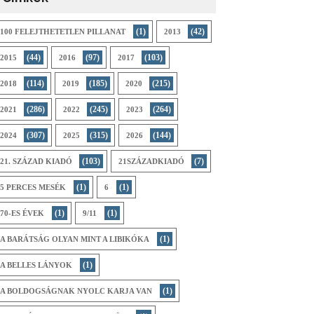
(1)
(42)
100 FELEJTHETETLEN PILLANAT
2013
(44)
(97)
(103)
2015
2016
2017
(114)
(185)
(215)
2018
2019
2020
(286)
(245)
(264)
2021
2022
2023
(307)
(315)
(144)
2024
2025
2026
(103)
(7)
21. SZÁZAD KIADÓ
21SZÁZADKIADÓ
(1)
(1)
5 PERCES MESÉK
6
(1)
(1)
70-ES ÉVEK
9/11
(1)
A BARÁTSÁG OLYAN MINT A LIBIKÓKA
(1)
A BELLES LÁNYOK
(1)
A BOLDOGSÁGNAK NYOLC KARJA VAN