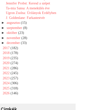
Jennifer Probst: Keresd a szépet
Ta-mia Sansa: A menekülés éve
Ugron Zsolna: Úrilányok Erdélyben
J. Goldenlane: Farkastestvér
►
augusztus
(15)
►
szeptember
(8)
►
október
(23)
►
november
(28)
►
december
(33)
►
2017
(182)
►
2018
(178)
►
2019
(235)
►
2020
(274)
►
2021
(286)
►
2022
(245)
►
2023
(257)
►
2024
(306)
►
2025
(318)
►
2026
(146)
Címkék