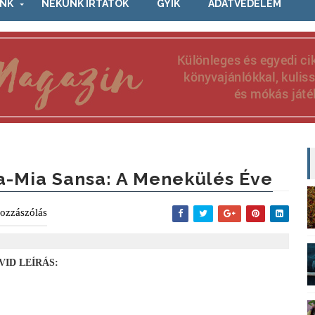
NK
NEKÜNK ÍRTÁTOK
GYIK
ADATVÉDELEM
a-Mia Sansa: A Menekülés Éve
ozzászólás
VID LEÍRÁS: