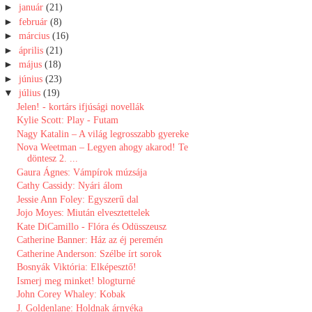
►
január
(21)
►
február
(8)
►
március
(16)
►
április
(21)
►
május
(18)
►
június
(23)
▼
július
(19)
Jelen! - kortárs ifjúsági novellák
Kylie Scott: Play - Futam
Nagy Katalin – A világ legrosszabb gyereke
Nova Weetman – Legyen ahogy akarod! Te
döntesz 2. ...
Gaura Ágnes: Vámpírok múzsája
Cathy Cassidy: Nyári álom
Jessie Ann Foley: Egyszerű dal
Jojo Moyes: Miután elvesztettelek
Kate DiCamillo - Flóra és Odüsszeusz
Catherine Banner: Ház az éj peremén
Catherine Anderson: Szélbe írt sorok
Bosnyák Viktória: Elképesztő!
Ismerj meg minket! blogturné
John Corey Whaley: Kobak
J. Goldenlane: Holdnak árnyéka