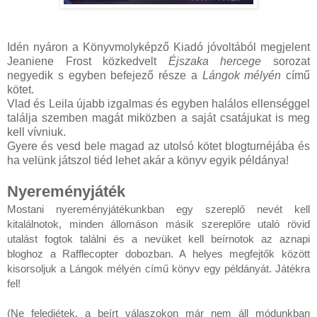
Idén nyáron a Könyvmolyképző Kiadó jóvoltából megjelent
Jeaniene Frost közkedvelt
Éjszaka hercege
sorozat
negyedik s egyben befejező része a
Lángok mélyén
című
kötet.
Vlad és Leila újabb izgalmas és egyben halálos ellenséggel
találja szemben magát miközben a saját csatájukat is meg
kell vívniuk.
Gyere és vesd bele magad az utolsó kötet blogturnéjába és
ha velünk játszol tiéd lehet akár a könyv egyik példánya!
Nyereményjáték
Mostani nyereményjátékunkban egy szereplő nevét kell 
kitalálnotok, minden állomáson másik szereplőre utaló rövid 
utalást fogtok találni és a nevüket kell beírnotok az aznapi 
bloghoz a Rafflecopter dobozban. A helyes megfejtők között 
kisorsoljuk a Lángok mélyén című könyv egy példányát. Játékra 
fel!
(Ne feledjétek, a beírt válaszokon már nem áll módunkban 