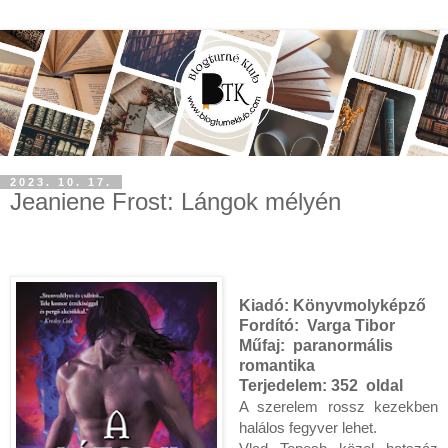
2023. 10. 17.
Jeaniene Frost: Lángok mélyén
Kiadó:
Könyvmolyképző
Fordító:
Varga Tibor
Műfaj:
paranormális
romantika
Terjedelem:
352 oldal
A szerelem rossz kezekben 
halálos fegyver lehet.