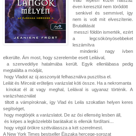
Vlad Tepesh közel hatszáz 
éven keresztül nem törődött
 senkivel és semmivel, így 
nem is volt mit elveszítenie. 
Brutalitását
 messzi földön ismerték, ezért 
a legcsökönyösebbeket 
leszámítva
 mindenki nagy ívben 
elkerülte. Ám most, hogy szerelembe esett Leilával,
 a szenvedélye hatalmába került. Egyik ellenlábasa pedig 
megtalálta a módját,
 hogy Vladot az új asszonyát felhasználva pusztítsa el.
Leilát és Mirceát erőteljes varázslat köti össze. Ha a nekromanta
 kínokat él át vagy meghal, Leilával is ugyanaz történik. A 
varázshasználat
 tiltott a vámpíroknak, így Vlad és Leila szokatlan helyen keres 
segítséget,
 hogy megtörjék a varázslatot. De az ősi ellenség lesben áll,
 és képes a legközelebbi barátaikat is ellenük fordítani…
 hogy végül örökre szétválassza a két szerelmest.
A New York Times bestseller Éjszaka hercege-sorozat