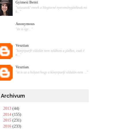
Gyimesi Berni
"sziasztok! ennek a blogturné nyereményjátéknak mi
k..."
Anonymous
"én is így... "
Vesztian
"könyvparfé oldalán nem találtam a játékot, csak é
n..."
Vesztian
"itt is az a helyzet hogy a könyvparfé oldalán nem ..."
Archívum
►
2013
(44)
►
2014
(155)
►
2015
(231)
►
2016
(233)