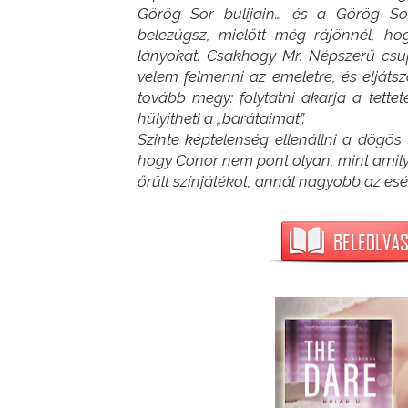
Görög Sor bulijain… és a Görög Sor
belezúgsz, mielőtt még rájönnél, h
lányokat. Csakhogy Mr. Népszerű csu
velem felmenni az emeletre, és eljátsz
tovább megy: folytatni akarja a tettet
hülyítheti a „barátaimat”.
Szinte képtelenség ellenállni a dögös
hogy Conor nem pont olyan, mint amilye
őrült színjátékot, annál nagyobb az esé