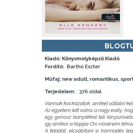
BLOGTU
Kiadó:
Könyvmolyképző Kiadó
Fordító:
Barthó Eszter
Műfaj: new adult, romantikus, spor
Terjedelem:
376 oldal
Vannak kockázatok, amiket vállalni kel
Az egyetem lett volna a nagy esély, ho
egy gonosz banyákkal teli lányszöve
így amikor a Kappa Chi-nővéreim kihív
A feladat: elcsábítani a harmadév l