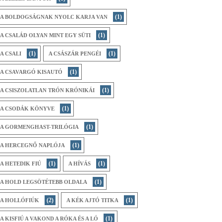
(1)
A BOLDOGSÁGNAK NYOLC KARJA VAN
(1)
A CSALÁD OLYAN MINT EGY SÜTI
(1)
(1)
A CSALI
A CSÁSZÁR PENGÉI
(1)
A CSAVARGÓ KISAUTÓ
(1)
A CSISZOLATLAN TRÓN KRÓNIKÁI
(1)
A CSODÁK KÖNYVE
(1)
A GORMENGHAST-TRILÓGIA
(1)
A HERCEGNŐ NAPLÓJA
(1)
(1)
A HETEDIK FIÚ
A HÍVÁS
(1)
A HOLD LEGSÖTÉTEBB OLDALA
(2)
(1)
A HOLLÓFIÚK
A KÉK AJTÓ TITKA
(1)
A KISFIÚ A VAKOND A RÓKA ÉS A LÓ