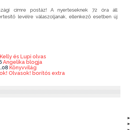
zági címre postáz! A nyerteseknek 72 óra áll
tesítő levélre válaszoljanak, ellenkező esetben új
Kelly és Lupi olvas
06
Angelika blogja
1.08
Könyvvilág
ok! Olvasok! borítós extra