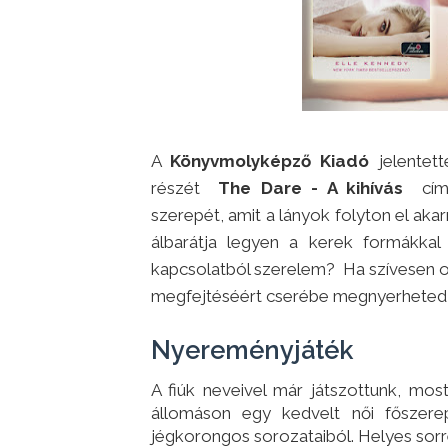
A
Könyvmolyképző Kiadó
jelente
részét
The Dare - A kihívás
cím
szerepét, amit a lányok folyton el aka
álbarátja legyen a kerek formákkal
kapcsolatból szerelem? Ha szívesen o
megfejtéséért cserébe megnyerheted a
Nyereményjáték
A fiúk neveivel már játszottunk, mo
állomáson egy kedvelt női főszer
jégkorongos sorozataiból. Helyes sorr