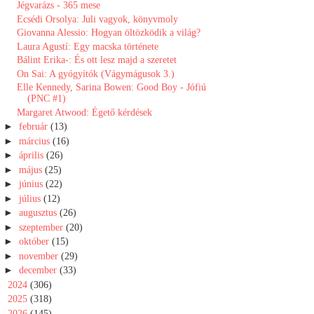
Jégvarázs - 365 mese
Ecsédi Orsolya: Juli vagyok, könyvmoly
Giovanna Alessio: Hogyan ​öltözködik a világ?
Laura Agustí: Egy macska története
Bálint Erika-: És ​ott lesz majd a szeretet
On Sai: A gyógyítók (Vágymágusok 3.)
Elle Kennedy, Sarina Bowen: Good Boy - Jófiú
(PNC #1)
Margaret Atwood: Égető kérdések
►
február
(13)
►
március
(16)
►
április
(26)
►
május
(25)
►
június
(22)
►
július
(12)
►
augusztus
(26)
►
szeptember
(20)
►
október
(15)
►
november
(29)
►
december
(33)
►
2024
(306)
►
2025
(318)
►
2026
(145)