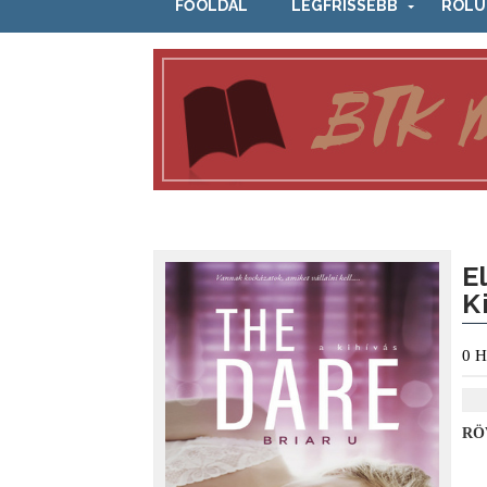
FŐOLDAL
LEGFRISSEBB
RÓLU
E
K
0
H
RÖ