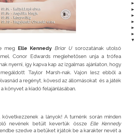
tte meg
Elle Kennedy
Briar U
sorozatának utolsó
mel. Conor Edwards meglehetősen unja a trófea
rnak nyerni, így kapva kap az izgalmas ajánlaton, hogy
 megáldott Taylor Marsh-nak. Vajon lesz ebből a
lvasnád a regényt, kövesd az állomásokat és a játék
 könyvet a kiadó felajánlásában.
st következzenek a lányok! A turnénk során minden
eplő nevének betűit kevertük össze
Elle Kennedy
endbe szedve a betűket írjátok be a karakter nevét a