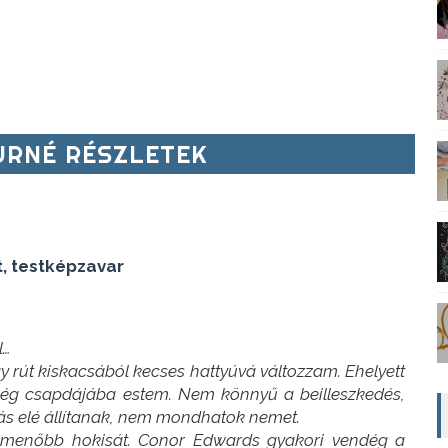
RNÉ RÉSZLETEK
t, testképzavar
l…
gy rút kiskacsából kecses hattyúvá változzam. Ehelyett
tség csapdájába estem. Nem könnyű a beilleszkedés,
ás elé állítanak, nem mondhatok nemet.
egmenőbb hokisát. Conor Edwards gyakori vendég a