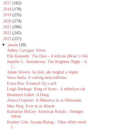
►
2017
(182)
►
2018
(178)
►
2019
(235)
►
2020
(274)
►
2021
(286)
►
2022
(245)
▼
2023
(257)
▼
január
(20)
Ashley Carrigan: Silver
Elle Kennedy: The Dare - A kihívás (Briar U #4)
Jennifer L. Armentrout: The ​Brightest Night – A
l...
Adam Silvera: Az ​első, aki meghal a végén
Veres Attila: A ​valóság helyreállítása
Eszes Rita: Északról fúj a szél
Leigh Bardugo: King ​of Scars - A sebhelyes cár
Bessenyei Gábor: A Hang
Alaina Urquhart: A Mászáros és az Ökörszem
Matt Haig: Evie ​és az állatok
Katharine McGee: American Royals - Felséges
titkok
Kresley Cole: Arcana Rising - Vihar előtti csend
(...