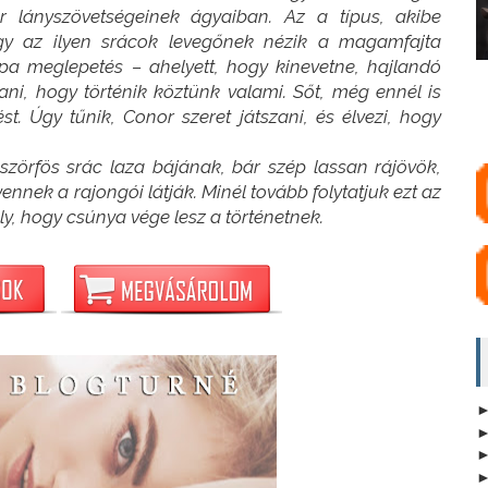
 lányszövetségeinek ágyaiban. Az a típus, akibe
ogy az ilyen srácok levegőnek nézik a magamfajta
pa meglepetés – ahelyett, hogy kinevetne, hajlandó
ani, hogy történik köztünk valami. Sőt, még ennél is
ést. Úgy tűnik, Conor szeret játszani, és élvezi, hogy
 szörfös srác laza bájának, bár szép lassan rájövök,
nnek a rajongói látják. Minél tovább folytatjuk ezt az
ly, hogy csúnya vége lesz a történetnek.