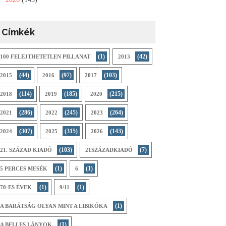
Címkék
(1)
(42)
100 FELEJTHETETLEN PILLANAT
2013
(44)
(97)
(103)
2015
2016
2017
(114)
(185)
(215)
2018
2019
2020
(286)
(245)
(264)
2021
2022
2023
(307)
(315)
(143)
2024
2025
2026
(103)
(7)
21. SZÁZAD KIADÓ
21SZÁZADKIADÓ
(1)
(1)
5 PERCES MESÉK
6
(1)
(1)
70-ES ÉVEK
9/11
(1)
A BARÁTSÁG OLYAN MINT A LIBIKÓKA
(1)
A BELLES LÁNYOK