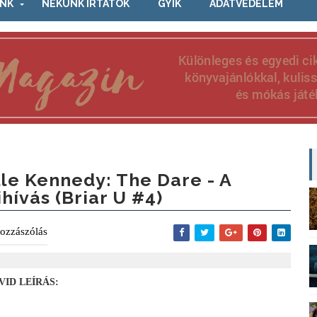
NK
NEKÜNK ÍRTÁTOK
GYIK
ADATVÉDELEM
lle Kennedy: The Dare - A
ihívás (Briar U #4)
ozzászólás
VID LEÍRÁS: