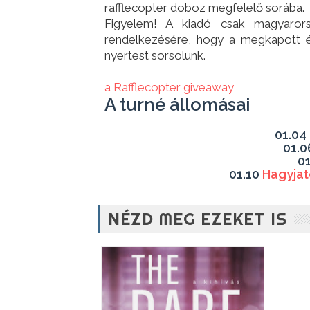
rafflecopter doboz megfelelő sorába.
Figyelem! A kiadó csak magyarors
rendelkezésére, hogy a megkapott ér
nyertest sorsolunk.
a Rafflecopter giveaway
A turné állomásai
01.04
01.
0
01.10
Hagyjat
NÉZD MEG EZEKET IS