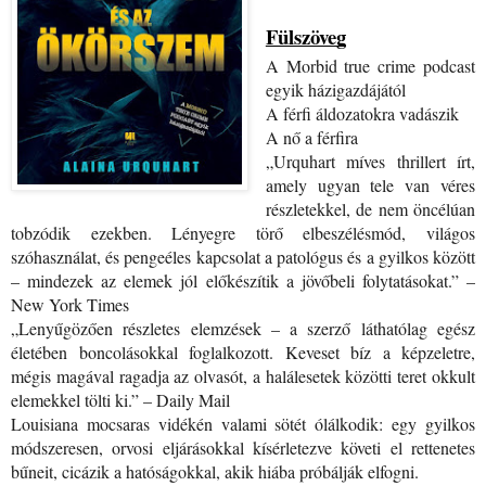
Fülszöveg
A ​Morbid true crime podcast 
egyik házigazdájától
A férfi áldozatokra vadászik
A nő a férfira
„Urquhart míves thrillert írt, 
amely ugyan tele van véres 
részletekkel, de nem öncélúan 
tobzódik ezekben. Lényegre törő elbeszélésmód, világos 
szóhasználat, és pengeéles kapcsolat a patológus és a gyilkos között 
– mindezek az elemek jól előkészítik a jövőbeli folytatásokat.” – 
New York Times
„Lenyűgözően részletes elemzések – a szerző láthatólag egész 
életében boncolásokkal foglalkozott. Keveset bíz a képzeletre, 
mégis magával ragadja az olvasót, a halálesetek közötti teret okkult 
elemekkel tölti ki.” – Daily Mail
Louisiana mocsaras vidékén valami sötét ólálkodik: egy gyilkos 
módszeresen, orvosi eljárásokkal kísérletezve követi el rettenetes 
bűneit, cicázik a hatóságokkal, akik hiába próbálják elfogni.