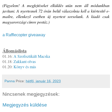
(Figyelem! A megfejtéseket elküldés után nem áll módunkban 
javítani. A nyertesnek 72 órán belül válaszolnia kell a kiértesítő e-
mailre, ellenkező esetben új nyertest sorsolunk. A kiadó csak 
magyarországi címre postáz.)
a Rafflecopter giveaway
Állomáslista
01.16: 
A Szofisztikált Macska
01.18: 
Zakkant olvas
01.20: 
Könyv és más
Panna
Price:
hétfő, január 16, 2023
Nincsenek megjegyzések:
Megjegyzés küldése