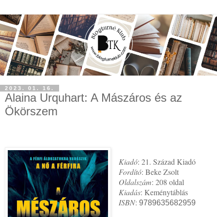
2023. 01. 16.
Alaina Urquhart: A Mászáros és az
Ökörszem
Kiadó
Fordító
Oldalszám
Kiadás
ISBN
: 
9789635682959