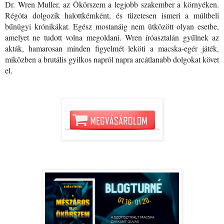
Dr. Wren Muller, az Ökörszem a legjobb szakember a környéken. 
Régóta dolgozik halottkémként, és tüzetesen ismeri a múltbeli 
bűnügyi krónikákat. Egész mostanáig nem ütközött olyan esetbe, 
amelyet ne tudott volna megoldani. Wren íróasztalán gyűlnek az 
akták, hamarosan minden figyelmét leköti a macska-egér játék, 
miközben a brutális gyilkos napról napra arcátlanabb dolgokat követ 
el.