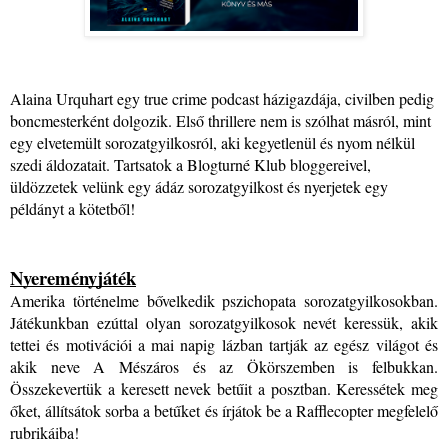
Alaina Urquhart egy true crime podcast házigazdája, civilben pedig 
boncmesterként dolgozik. Első thrillere nem is szólhat másról, mint 
egy elvetemült sorozatgyilkosról, aki kegyetlenül és nyom nélkül 
szedi áldozatait. Tartsatok a Blogturné Klub bloggereivel, 
üldözzetek velünk egy ádáz sorozatgyilkost és nyerjetek egy 
példányt a kötetből!
Nyereményjáték
Amerika történelme bővelkedik pszichopata sorozatgyilkosokban. 
Játékunkban ezúttal olyan sorozatgyilkosok nevét keressük, akik 
tettei és motivációi a mai napig lázban tartják az egész világot és 
akik neve A Mészáros és az Ökörszemben is felbukkan. 
Összekevertük a keresett nevek betűit a posztban. Keressétek meg 
őket, állítsátok sorba a betűket és írjátok be a Rafflecopter megfelelő 
rubrikáiba!