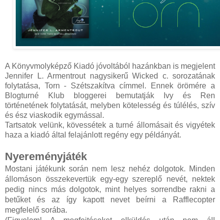
A Könyvmolyképző Kiadó jóvoltából hazánkban is megjelent
Jennifer L. Armentrout nagysikerű Wicked c. sorozatának
folytatása, Torn - Szétszakítva címmel. Ennek örömére a
Blogturné Klub bloggerei bemutatják Ivy és Ren
történetének folytatását, melyben kötelesség és túlélés, szív
és ész viaskodik egymással.
Tartsatok velünk, kövessétek a turné állomásait és vigyétek
haza a kiadó által felajánlott regény egy példányát.
Nyereményjáték
Mostani játékunk során nem lesz nehéz dolgotok. Minden
állomáson összekevertük egy-egy szereplő nevét, nektek
pedig nincs más dolgotok, mint helyes sorrendbe rakni a
betűket és az így kapott nevet beírni a Rafflecopter
megfelelő sorába.