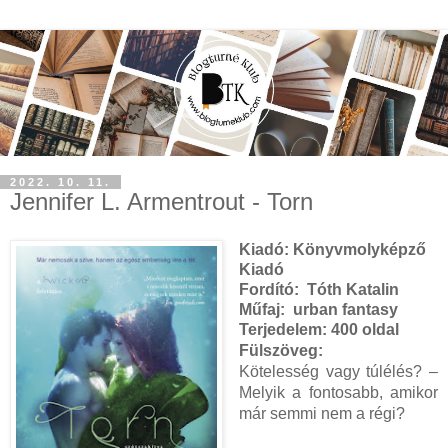
2022. 10. 11.
Jennifer L. Armentrout - Torn
Kiadó:
Könyvmolyképző
Kiadó
Fordító:
Tóth Katalin
Műfaj: urban fantasy
Terjedelem:
400 oldal
Fülszöveg:
Kötelesség vagy túlélés? –
Melyik a fontosabb, amikor
már semmi nem a régi?