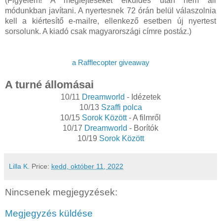
(Figyelem! A megfejtéseket elküldés után nem áll
módunkban javítani. A nyertesnek 72 órán belül válaszolnia
kell a kiértesítő e-mailre, ellenkező esetben új nyertest
sorsolunk. A kiadó csak magyarországi címre postáz.)
a Rafflecopter giveaway
A turné állomásai
10/11
Dreamworld
- Idézetek
10/13
Szaffi polca
10/15
Sorok Között
- A filmről
10/17
Dreamworld
- Borítók
10/19
Sorok Között
Lilla K.
Price:
kedd, október 11, 2022
Nincsenek megjegyzések:
Megjegyzés küldése