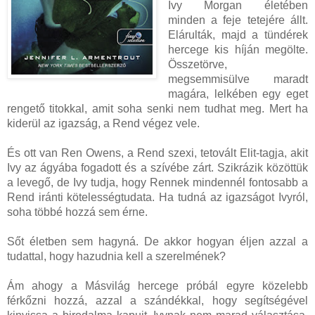
Ivy Morgan életében
minden a feje tetejére állt.
Elárulták, majd a tündérek
hercege kis híján megölte.
Összetörve,
megsemmisülve maradt
magára, lelkében egy eget
rengető titokkal, amit soha senki nem tudhat meg. Mert ha
kiderül az igazság, a Rend végez vele.
És ott van Ren Owens, a Rend szexi, tetovált Elit-tagja, akit
Ivy az ágyába fogadott és a szívébe zárt. Szikrázik közöttük
a levegő, de Ivy tudja, hogy Rennek mindennél fontosabb a
Rend iránti kötelességtudata. Ha tudná az igazságot Ivyról,
soha többé hozzá sem érne.
Sőt életben sem hagyná. De akkor hogyan éljen azzal a
tudattal, hogy hazudnia kell a szerelmének?
Ám ahogy a Másvilág hercege próbál egyre közelebb
férkőzni hozzá, azzal a szándékkal, hogy segítségével