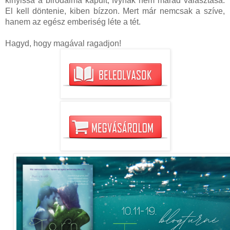
kinyissa a birodalma kapuit, Ivynak nem marad választása.
El kell döntenie, kiben bízzon. Mert már nemcsak a szíve,
hanem az egész emberiség léte a tét.
Hagyd, hogy magával ragadjon!