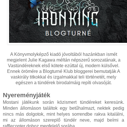
A Könyvmolyképző kiadó jóvoltából hazánkban ismét
megjelent Julie Kagawa méltán népszerű sorozatának, a
Vastündéreknek első kötete ezúttal új, modern külsővel.
Ennek örömére a Blogturné Klub bloggerei bemutatják A
vaskirály titkokkal és izgalmakkal teli történetét, mely
egészen a tündérek birodalmáig repíti olvasóját.
Nyereményjáték
Mostani játékunk során közismert tündéreket keresünk.
Minden állomáson találtok egy betűhalmazt, nektek pedig
nincs más dolgotok, mint helyes sorrendbe rakva kitalálni,
mi az állomáson szereplő tündér neve, majd beírni a
rafflecopter doboz megfelelő sorába.