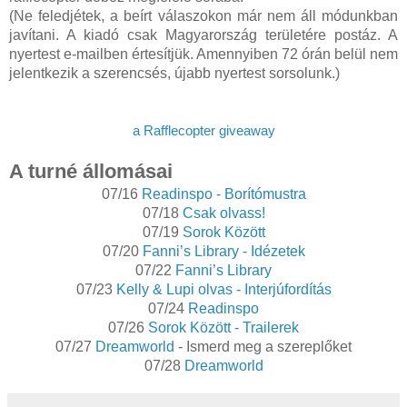
(Ne feledjétek, a beírt válaszokon már nem áll módunkban
javítani. A kiadó csak Magyarország területére postáz. A
nyertest e-mailben értesítjük. Amennyiben 72 órán belül nem
jelentkezik a szerencsés, újabb nyertest sorsolunk.)
a Rafflecopter giveaway
A turné állomásai
07/16
Readinspo - Borítómustra
07/18
Csak olvass!
07/19
Sorok Között
07/20
Fanni’s Library - Idézetek
07/22
Fanni’s Library
07/23
Kelly & Lupi olvas - Interjúfordítás
07/24
Readinspo
07/26
Sorok Között - Trailerek
07/27
Dreamworld
- Ismerd meg a szereplőket
07/28
Dreamworld