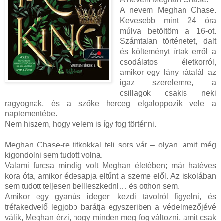
A nevem Meghan Chase.
Kevesebb mint 24 óra
múlva betöltöm a 16-ot.
Számtalan történetet, dalt
és költeményt írtak erről a
csodálatos életkorról,
amikor egy lány rátalál az
igaz szerelemre, a
csillagok csakis neki
ragyognak, és a szőke herceg elgaloppozik vele a
naplementébe.
Nem hiszem, hogy velem is így fog történni.
Meghan Chase-re titkokkal teli sors vár – olyan, amit még
kigondolni sem tudott volna.
Valami furcsa mindig volt Meghan életében; már hatéves
kora óta, amikor édesapja eltűnt a szeme elől. Az iskolában
sem tudott teljesen beilleszkedni… és otthon sem.
Amikor egy gyanús idegen kezdi távolról figyelni, és
tréfakedvelő legjobb barátja egyszeriben a védelmezőjévé
válik, Meghan érzi, hogy minden meg fog változni, amit csak