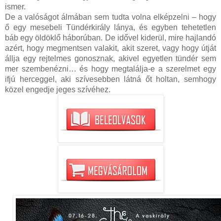
ismer.
De a valóságot álmában sem tudta volna elképzelni – hogy
ő egy mesebeli Tündérkirály lánya, és egyben tehetetlen
báb egy öldöklő háborúban. De idővel kiderül, mire hajlandó
azért, hogy megmentsen valakit, akit szeret, vagy hogy útját
állja egy rejtelmes gonosznak, akivel egyetlen tündér sem
mer szembenézni… és hogy megtalálja-e a szerelmet egy
ifjú herceggel, aki szívesebben látná őt holtan, semhogy
közel engedje jeges szívéhez.