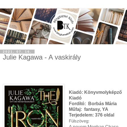
2021. 07. 16.
Julie Kagawa - A vaskirály
Kiadó:
Könyvmolyképző
Kiadó
Fordító:
Borbás Mária
Műfaj:
fantasy, YA
Terjedelem:
376 oldal
Fülszöveg:
A nevem Meghan Chase.