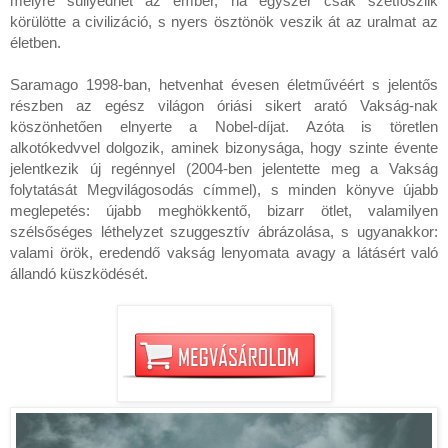
mélyre süllyedhet az ember, ha egyszer csak szétfoszlik 
körülötte a civilizáció, s nyers ösztönök veszik át az uralmat az 
életben.

Saramago 1998-ban, hetvenhat évesen életművéért s jelentős 
részben az egész világon óriási sikert arató Vakság-nak 
köszönhetően elnyerte a Nobel-díjat. Azóta is töretlen 
alkotókedvvel dolgozik, aminek bizonysága, hogy szinte évente 
jelentkezik új regénnyel (2004-ben jelentette meg a Vakság 
folytatását Megvilágosodás címmel), s minden könyve újabb 
meglepetés: újabb meghökkentő, bizarr ötlet, valamilyen 
szélsőséges léthelyzet szuggesztív ábrázolása, s ugyanakkor: 
valami örök, eredendő vakság lenyomata avagy a látásért való 
állandó küszködését.
