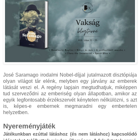
José Saramago irodalmi Nobel-díjjal jutalmazott disztópiája
olyan világot tár elénk, melyben egy járvány az emberek
látását veszi el. A regény lapjain megtudhatjuk, miképpen
tud szerveződni az emberiség olyan állapotban, amikor az
egyik legfontosabb érzékszervét kénytelen nélkülözni, s azt
is, képes-e embernek megmaradni egy embertelen
helyzetben.
Nyereményjáték
Játékunkban ezúttal látáshoz (és nem látáshoz) kapcsolódó 