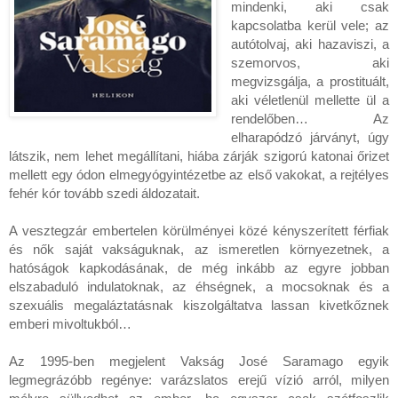
mindenki, aki csak 
kapcsolatba kerül vele; az 
autótolvaj, aki hazaviszi, a 
szemorvos, aki 
megvizsgálja, a prostituált, 
aki véletlenül mellette ül a 
rendelőben… Az 
elharapódzó járványt, úgy 
látszik, nem lehet megállítani, hiába zárják szigorú katonai őrizet 
mellett egy ódon elmegyógyintézetbe az első vakokat, a rejtélyes 
fehér kór tovább szedi áldozatait.

A vesztegzár embertelen körülményei közé kényszerített férfiak 
és nők saját vakságuknak, az ismeretlen környezetnek, a 
hatóságok kapkodásának, de még inkább az egyre jobban 
elszabaduló indulatoknak, az éhségnek, a mocsoknak és a 
szexuális megaláztatásnak kiszolgáltatva lassan kivetkőznek 
emberi mivoltukból…

Az 1995-ben megjelent Vakság José Saramago egyik 
legmegrázóbb regénye: varázslatos erejű vízió arról, milyen 