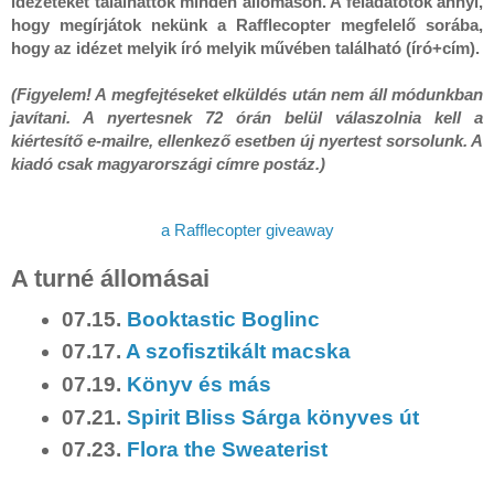
idézeteket találhattok minden állomáson. A feladatotok annyi, 
hogy megírjátok nekünk a Rafflecopter megfelelő sorába, 
hogy az idézet melyik író melyik művében található (író+cím).

(Figyelem! A megfejtéseket elküldés után nem áll módunkban 
javítani. A nyertesnek 72 órán belül válaszolnia kell a 
kiértesítő e-mailre, ellenkező esetben új nyertest sorsolunk. A 
kiadó csak magyarországi címre postáz.)
a Rafflecopter giveaway
A turné állomásai
07.15.
Booktastic Boglinc
07.17.
A szofisztikált macska
07.19.
Könyv és más
07.21.
Spirit Bliss Sárga könyves út
07.23.
Flora the Sweaterist