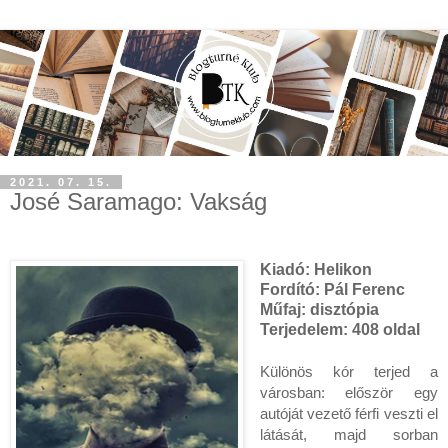
2021. 07. 15.
José Saramago: Vakság
Kiadó:
Helikon
Fordító:
Pál Ferenc
Műfaj:
disztópia
Terjedelem:
408 oldal
Különös kór terjed a 
városban: először egy 
autóját vezető férfi veszti el 
látását, majd sorban 