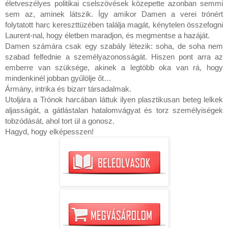
életveszélyes politikai cselszövések közepette azonban semmi 
sem az, aminek látszik. Így amikor Damen a verei trónért 
folytatott harc kereszttüzében találja magát, kénytelen összefogni 
Laurent-nal, hogy életben maradjon, és megmentse a hazáját.

Damen számára csak egy szabály létezik: soha, de soha nem 
szabad felfednie a személyazonosságát. Hiszen pont arra az 
emberre van szüksége, akinek a legtöbb oka van rá, hogy 
mindenkinél jobban gyűlölje őt…

Ármány, intrika és bizarr társadalmak.

Utoljára a Trónok harcában láttuk ilyen plasztikusan beteg lelkek 
aljasságát, a gátlástalan hatalomvágyat és torz személyiségek 
tobzódását, ahol tort ül a gonosz.

Hagyd, hogy elképesszen!