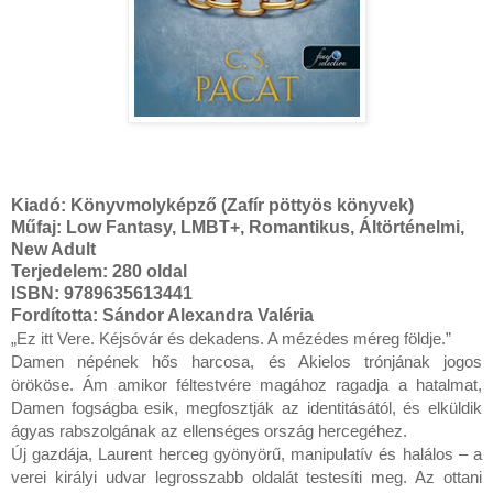
Kiadó:
Könyvmolyképző (Zafír pöttyös könyvek)
Műfaj: Low Fantasy, LMBT+, Romantikus, Áltörténelmi,
New Adult
Terjedelem: 280 oldal
ISBN: 9789635613441
Fordította: Sándor Alexandra Valéria
„Ez ​itt Vere. Kéjsóvár és dekadens. A mézédes méreg földje.”

Damen népének hős harcosa, és Akielos trónjának jogos 
örököse. Ám amikor féltestvére magához ragadja a hatalmat, 
Damen fogságba esik, megfosztják az identitásától, és elküldik 
ágyas rabszolgának az ellenséges ország hercegéhez.

Új gazdája, Laurent herceg gyönyörű, manipulatív és halálos – a 
verei királyi udvar legrosszabb oldalát testesíti meg. Az ottani 