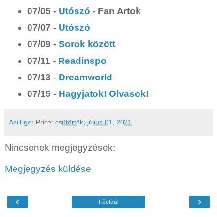
07/05 -
Utószó
- Fan Artok
07/07 -
Utószó
07/09 -
Sorok között
07/11 -
Readinspo
07/13 -
Dreamworld
07/15 -
Hagyjatok! Olvasok!
AniTiger
Price:
csütörtök, július 01, 2021
Nincsenek megjegyzések:
Megjegyzés küldése
‹
›
Főoldal