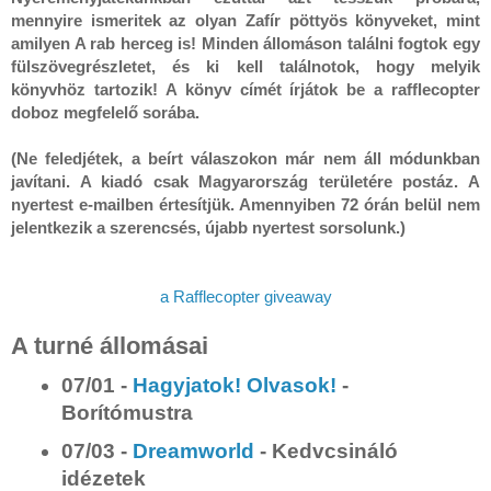
mennyire ismeritek az olyan Zafír pöttyös könyveket, mint 
amilyen A rab herceg is! Minden állomáson találni fogtok egy 
fülszövegrészletet, és ki kell találnotok, hogy melyik 
könyvhöz tartozik! A könyv címét írjátok be a rafflecopter 
doboz megfelelő sorába.

(Ne feledjétek, a beírt válaszokon már nem áll módunkban 
javítani. A kiadó csak Magyarország területére postáz. A 
nyertest e-mailben értesítjük. Amennyiben 72 órán belül nem 
jelentkezik a szerencsés, újabb nyertest sorsolunk.)
a Rafflecopter giveaway
A turné állomásai
07/01 -
Hagyjatok! Olvasok!
-
Borítómustra
07/03 -
Dreamworld
- Kedvcsináló
idézetek