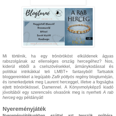
Mi történik, ha egy trónörököst elküldenek ágyas
rabszolgának az ellenséges ország hercegéhez? Nos,
kiderül ebből a cselszövésekkel, ármánykodással és
politikai intrikákkal teli LMBT+ fantasyból! Tartsatok
bloggereinkkel a legújabb
Zafír pöttyös
regény blogturnéján,
és ismerkedjetek meg Laurent herceggel, illetve a fogságba
ejtett trónörökössel, Damennel. A Könyvmolyképző kiadó
jóvoltából egy szerencsés olvasónk meg is nyerheti
A rab
herceg
egy példányát!
Nyereményjáték
Nyereményjátékunkban ezúttal azt tesszük próbára, 