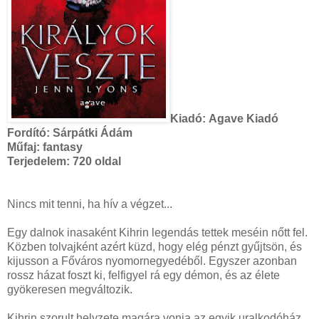
Kiadó:
Agave Kiadó
Fordító:
Sárpátki Ádám
Műfaj:
fantasy
Terjedelem:
720 oldal
Nincs mit tenni, ha hív a végzet...
Egy dalnok inasaként Kihrin legendás tettek meséin nőtt fel.
Közben tolvajként azért küzd, hogy elég pénzt gyűjtsön, és
kijusson a Főváros nyomornegyedéből. Egyszer azonban
rossz házat foszt ki, felfigyel rá egy démon, és az élete
gyökeresen megváltozik.
Kihrin szorult helyzete magára vonja az egyik uralkodóház