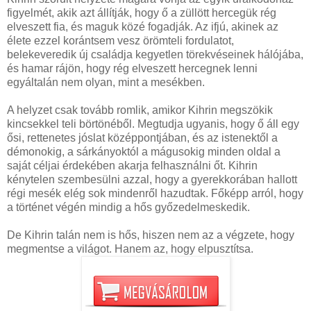
figyelmét, akik azt állítják, hogy ő a züllött hercegük rég
elveszett fia, és maguk közé fogadják. Az ifjú, akinek az
élete ezzel korántsem vesz örömteli fordulatot,
belekeveredik új családja kegyetlen törekvéseinek hálójába,
és hamar rájön, hogy rég elveszett hercegnek lenni
egyáltalán nem olyan, mint a mesékben.
A helyzet csak tovább romlik, amikor Kihrin megszökik
kincsekkel teli börtönéből. Megtudja ugyanis, hogy ő áll egy
ősi, rettenetes jóslat középpontjában, és az istenektől a
démonokig, a sárkányoktól a mágusokig minden oldal a
saját céljai érdekében akarja felhasználni őt. Kihrin
kénytelen szembesülni azzal, hogy a gyerekkorában hallott
régi mesék elég sok mindenről hazudtak. Főképp arról, hogy
a történet végén mindig a hős győzedelmeskedik.
De Kihrin talán nem is hős, hiszen nem az a végzete, hogy
megmentse a világot. Hanem az, hogy elpusztítsa.