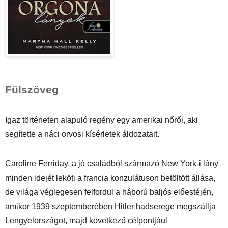
Fülszöveg 
Igaz ​történeten alapuló regény egy amerikai nőről, aki 
segítette a náci orvosi kísérletek áldozatait.
Caroline Ferriday, a jó családból származó New York-i lány 
minden idejét leköti a francia konzulátuson betöltött állása, 
de világa véglegesen felfordul a háború baljós előestéjén, 
amikor 1939 szeptemberében Hitler hadserege megszállja 
Lengyelországot, majd következő célpontjául 