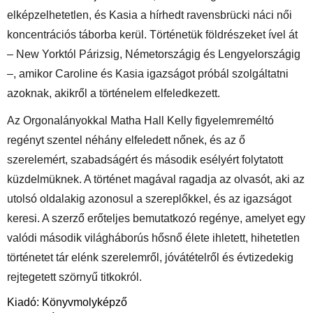
elképzelhetetlen, és Kasia a hírhedt ravensbrücki náci női 
koncentrációs táborba kerül. Történetük földrészeket ível át 
– New Yorktól Párizsig, Németországig és Lengyelországig 
–, amikor Caroline és Kasia igazságot próbál szolgáltatni 
azoknak, akikről a történelem elfeledkezett.
Az Orgonalányokkal Matha Hall Kelly figyelemreméltó 
regényt szentel néhány elfeledett nőnek, és az ő 
szerelemért, szabadságért és második esélyért folytatott 
küzdelmüknek. A történet magával ragadja az olvasót, aki az 
utolsó oldalakig azonosul a szereplőkkel, és az igazságot 
keresi. A szerző erőteljes bemutatkozó regénye, amelyet egy 
valódi második világháborús hősnő élete ihletett, hihetetlen 
történetet tár elénk szerelemről, jóvátételről és évtizedekig 
rejtegetett szörnyű titkokról.
Kiadó: Könyvmolyképző 