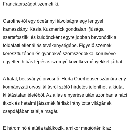
Franciaországot szemeli ki.
Caroline-tól egy óceánnyi távolságra egy lengyel 
kamaszlány, Kasia Kuzmerick gondtalan ifjúsága 
szertefoszlik, és küldöncként egyre jobban bevonódik a 
földalatti ellenállás tevékenységébe. Figyelő szemek 
kereszttüzében és gyanakvó szomszédokkal körülvéve 
egyetlen hibás lépés is szörnyű következményekkel járhat.
A fiatal, becsvágyó orvosnő, Herta Oberheuser számára egy 
kormányzati orvosi állásról szóló hirdetés jelentheti a kiutat 
kilátástalan életéből. Az állás elnyerése után azonban a náci 
titkok és hatalmi játszmák férfiak irányította világának 
csapdájában találja magát.
E három nő életútja találkozik, amikor megtörténik az 