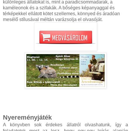
különleges állatokat is, mint a paradicsommadarak, a
kaméleonok és a szifakák. A bőséges képanyaggal és
térképekkel ellátott kötet szellemes, könnyed és áradóan
mesélő stílusával méltán varázsolja el olvasóját.
Nyereményjáték
A könyvben sok érdekes állatról olvashatunk, így a
feladatotok most az lesz, hogy egy-egy leírás alapján