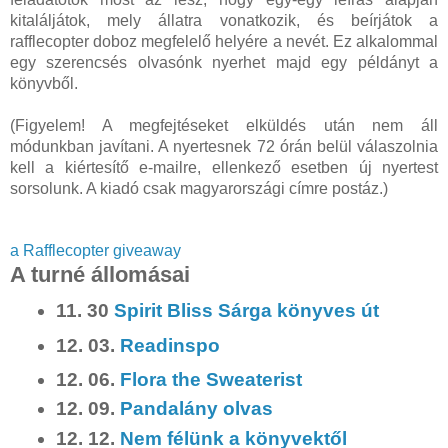
kitaláljátok, mely állatra vonatkozik, és beírjátok a
rafflecopter doboz megfelelő helyére a nevét. Ez alkalommal
egy szerencsés olvasónk nyerhet majd egy példányt a
könyvből.
(Figyelem! A megfejtéseket elküldés után nem áll
módunkban javítani. A nyertesnek 72 órán belül válaszolnia
kell a kiértesítő e-mailre, ellenkező esetben új nyertest
sorsolunk. A kiadó csak magyarországi címre postáz.)
a Rafflecopter giveaway
A turné állomásai
11. 30
Spirit Bliss Sárga könyves út
12. 03.
Readinspo
12. 06.
Flora the Sweaterist
12. 09.
Pandalány olvas
12. 12.
Nem félünk a könyvektől