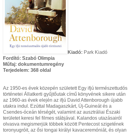
Kiadó:
Park Kiadó
Fordító:
Szabó Olimpia
Műfaj:
dokumentumregény
Terjedelem:
368 oldal
Az 1950-es évek közepén született Egy ifjú természettudós
történetei Állatkerti gyűjtőutak című könyvének sikere után
az 1960-as évek elején az ifjú David Attenborough újabb
utakra indul. Ezúttal Madagaszkárt, Új-Guineát és a
Csendes-óceán térségét, valamint az ausztráliai Északi
területet keresi fel filmes stábjával. Kalandos utazásairól
olvasva megismerjük többek között Pentecost szigetének
toronyugróit, az ősi tongai királyi kavaceremóniát, és olyan