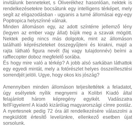
invitálunk benneteket, s Oliverékhez hasonlóan, nektek is
rendelkezésetekre bocsátunk egy intelligens térképet, mely
segít az eligazodásban - ugyanis a turné állomásai egy-egy
Poptropica helyszínné válnak.
Minden állomáson egy, az adott színtérre jellemző lény
(legyen az ember vagy állat) bújik meg a szavak mögött.
Nektek pedig nincs más dolgotok, mint az állomáson
található képrészleteket összegyűjteni és kirakni, majd a
rajta látható figura nevét (faj vagy tulajdonnév) beírni a
rafflecopter doboz megfelelő sorába.
És hogy mire való a térkép? A jobb alsó sarkában láthattok
egy egyedi mintát, mely a fotórészlet helyes összeillesztési
sorrendjét jelöli. Ugye, hogy okos kis jószág?
Amennyiben minden állomáson teljesítettétek a feladatot,
úgy esélyetek nyílik megnyerni a Kolibri Kiadó által
felajánlott három képregény egyikét. Vadászatra
fel!Figyelem! A kiadó kizárólag magyarországi címre postáz.
A nyertesnek pedig 72 óra áll rendelkezésére válaszolni a
megküldött értesítő levelünkre, ellenkező esetben újat
sorsolunk.