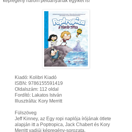
képregény három példányának egyikét is!
Kiadó: Kolibri Kiadó
ISBN: 9786155591419
Oldalszám: 112 oldal
Fordító: Lakatos István
Illusztrálta: Kory Merritt
Fülszöveg
Jeff Kinney, az Egy ropi naplója írójának ötlete
alapján itt a Poptropica, Jack Chabert és Kory
Merritt vadiúj képregény-sorozata.