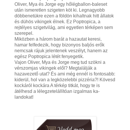
Oliver, Mya és Jorge egy hőlégballon-baleset
után ismeretlen szigeten köt ki. Legnagyobb
döbbenetükre ezen a földön kihaltnak hitt állatok
és dühös vikingek élnek. Ez Poptropica, a
rejtélyes sziget­világ, ami egyetlen térképen sem
szerepel.
Miközben a három barát a hazautat keresi,
hamar felfedezik, hogy bizonyos baljós erők
nemcsak rájuk jelentenek veszélyt, hanem az
egész Poptropica létét fenyegetik.
Vajon Oliver, Mya és Jorge meg tud szökni a
vérszomjas vikingek elől? Megtalálják a
hazavezető utat? És ami még ennél is fontosabb:
kiderül, hol van a legközelebbi pizzéria?! Kövesd
kockáról kockára A térkép titkát, hogy te is
átélhesd a lélegzetelállítóan izgalmas ka­
landokat!