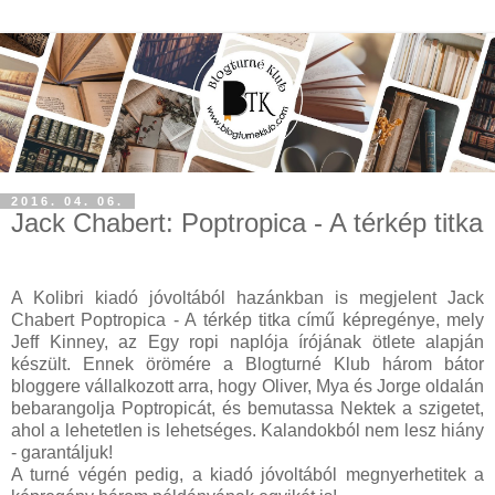
2016. 04. 06.
Jack Chabert: Poptropica - A térkép titka
A Kolibri kiadó jóvoltából hazánkban is megjelent Jack
Chabert Poptropica - A térkép titka című képregénye, mely
Jeff Kinney, az Egy ropi naplója írójának ötlete alapján
készült. Ennek örömére a Blogturné Klub három bátor
bloggere vállalkozott arra, hogy Oliver, Mya és Jorge oldalán
bebarangolja Poptropicát, és bemutassa Nektek a szigetet,
ahol a lehetetlen is lehetséges. Kalandokból nem lesz hiány
- garantáljuk!
A turné végén pedig, a kiadó jóvoltából megnyerhetitek a