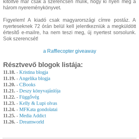
kitöltve már csak a szerencsén múlik, hogy ki nyeri meg a
három nyereménykönyvet.
Figyelem! A kiadó csak magyarországi címre postáz. A
nyerteseknek 72 órán belül kell jelentkezniük a megküldött
értesítő e-mailre, ha nem teszi meg, új nyertest sorsolunk.
Sok szerencsét!
a Rafflecopter giveaway
Résztvevő blogok listája:
11.18.
-
Kristina blogja
11.19.
-
Angelika blogja
11.20.
-
CBooks
11.21.
-
Deszy könyvajánlója
11.22.
-
Függővég
11.23.
-
Kelly & Lupi olvas
11.24.
-
MFKata gondolatai
11.25.
-
Media Addict
11.26.
-
Dreamworld