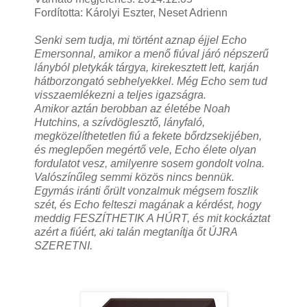
Fordította: Károlyi Eszter, Neset Adrienn
Senki sem tudja, mi történt aznap éjjel Echo
Emersonnal, amikor a menő fiúval járó népszerű
lányból pletykák tárgya, kirekesztett lett, karján
hátborzongató sebhelyekkel. Még Echo sem tud
visszaemlékezni a teljes igazságra.
Amikor aztán berobban az életébe Noah
Hutchins, a szívdöglesztő, lányfaló,
megközelíthetetlen fiú a fekete bőrdzsekijében,
és meglepően megértő vele, Echo élete olyan
fordulatot vesz, amilyenre sosem gondolt volna.
Valószínűleg semmi közös nincs bennük.
Egymás iránti őrült vonzalmuk mégsem foszlik
szét, és Echo felteszi magának a kérdést, hogy
meddig FESZÍTHETIK A HÚRT, és mit kockáztat
azért a fiúért, aki talán megtanítja őt ÚJRA
SZERETNI.