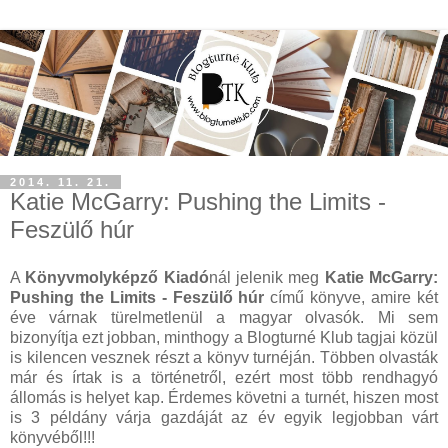
2014. 11. 21.
Katie McGarry: Pushing the Limits -
Feszülő húr
A
Könyvmolyképző Kiadó
nál jelenik meg
Katie McGarry:
Pushing the Limits - Feszülő húr
című könyve, amire két
éve várnak türelmetlenül a magyar olvasók. Mi sem
bizonyítja ezt jobban, minthogy a Blogturné Klub tagjai közül
is kilencen vesznek részt a könyv turnéján. Többen olvasták
már és írtak is a történetről, ezért most több rendhagyó
állomás is helyet kap. Érdemes követni a turnét, hiszen most
is 3 példány várja gazdáját az év egyik legjobban várt
könyvéből!!!