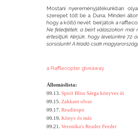
Mostani nyereményjátékunkban oly
szerepet tölt be a Duna. Minden állom
hogy a költő nevét beírjátok a rafflec
Ne feledjétek, a beírt válaszokon már
értesítjük. Kérjük, hogy levelünkre 72 
sorsolunk! A kiadó csak magyarországi
a Rafflecopter giveaway
Állomáslista:
09.13.
Spirit Bliss Sárga könyves út
09.15.
Zakkant olvas
09.17.
Readinspo
09.19.
Könyv és más
09.21.
Veronika's Reader Feeder