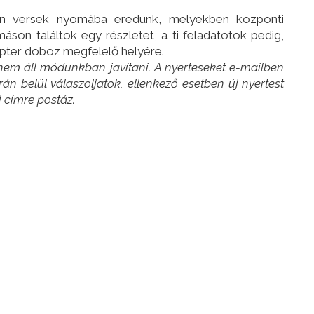
an versek nyomába eredünk, melyekben központi
áson találtok egy részletet, a ti feladatotok pedig,
opter doboz megfelelő helyére.
 nem áll módunkban javítani. A nyerteseket e-mailben
órán belül válaszoljatok, ellenkező esetben új nyertest
 címre postáz.