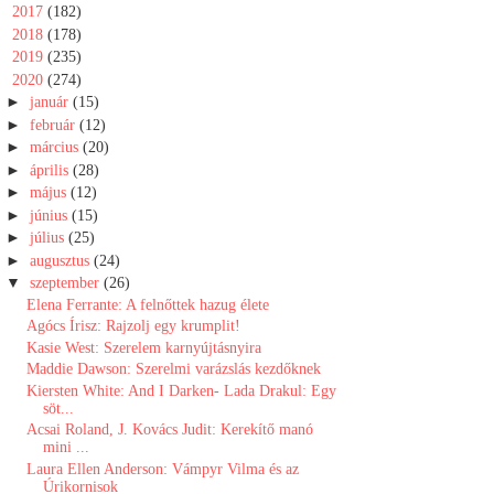
►
2017
(182)
►
2018
(178)
►
2019
(235)
▼
2020
(274)
►
január
(15)
►
február
(12)
►
március
(20)
►
április
(28)
►
május
(12)
►
június
(15)
►
július
(25)
►
augusztus
(24)
▼
szeptember
(26)
Elena Ferrante: A felnőttek hazug élete
Agócs Írisz: Rajzolj egy krumplit!
Kasie West: Szerelem karnyújtásnyira
Maddie Dawson: Szerelmi varázslás kezdőknek
Kiersten White: And I Darken- Lada Drakul: Egy
söt...
Acsai Roland, J. Kovács Judit: Kerekítő manó
mini ...
Laura Ellen Anderson: Vámpyr Vilma és az
Úrikornisok