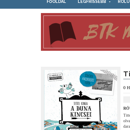
FŐOLDAL
LEGFRISSEBB
RÓLU
T
0
H
RÖ
Tit
olv
dar