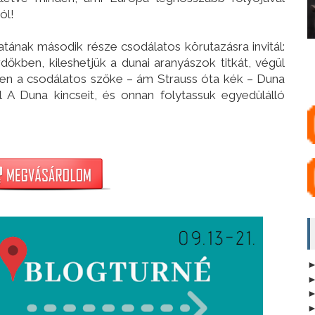
ól!
ának második része csodálatos körutazásra invitál:
kben, kileshetjük a dunai aranyászok titkát, végül
n a csodálatos szőke – ám Strauss óta kék – Duna
l A Duna kincseit, és onnan folytassuk egyedülálló