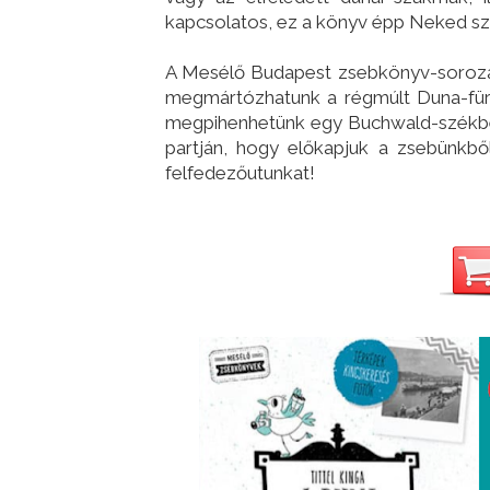
kapcsolatos, ez a könyv épp Neked sz
A Mesélő Budapest zsebkönyv-sorozat
megmártózhatunk a régmúlt Duna-fürdő
megpihenhetünk egy Buchwald-székbe
partján, hogy előkapjuk a zsebünkbő
felfedezőutunkat!