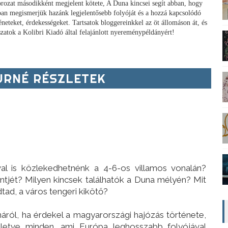
orozat másodikként megjelent kötete, A Duna kincsei segít abban, hogy
ban megismerjük hazánk legjelentősebb folyóját és a hozzá kapcsolódó
éneteket, érdekességeket. Tartsatok bloggereinkkel az öt állomáson át, és
sszatok a Kolibri Kiadó által felajánlott nyereménypéldányért!
RNÉ RÉSZLETEK
al is közlekedhetnénk a 4-6-os villamos vonalán?
ntjét? Milyen kincsek találhatók a Duna mélyén? Mit
ad, a város tengeri kikötő?
áról, ha érdekel a magyarországi hajózás története,
lletve minden, ami Európa leghosszabb folyójával