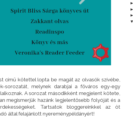
st című kötettel lopta be magát az olvasók szívébe,
k-sorozatát, melynek darabjai a főváros egy-egy
glalkoznak. A sorozat másodikként megjelent kötete,
ban megismerjük hazánk legjelentősebb folyóját és a
rdekességeket. Tartsatok bloggereinkkel az öt
iadó által felajánlott nyereménypéldányért!