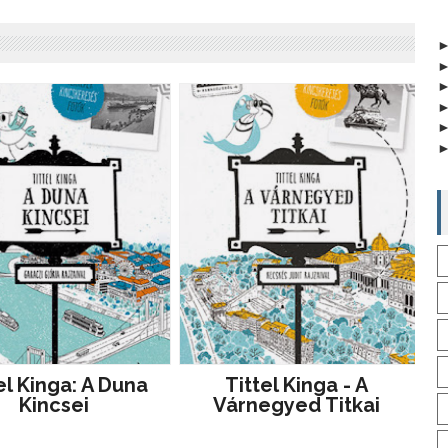
el Kinga: A Duna
Tittel Kinga - A
Kincsei
Várnegyed Titkai