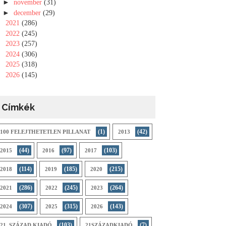
►
november
(31)
►
december
(29)
►
2021
(286)
►
2022
(245)
►
2023
(257)
►
2024
(306)
►
2025
(318)
►
2026
(145)
Címkék
(1)
(42)
100 FELEJTHETETLEN PILLANAT
2013
(44)
(97)
(103)
2015
2016
2017
(114)
(185)
(215)
2018
2019
2020
(286)
(245)
(264)
2021
2022
2023
(307)
(315)
(143)
2024
2025
2026
(103)
(7)
21. SZÁZAD KIADÓ
21SZÁZADKIADÓ