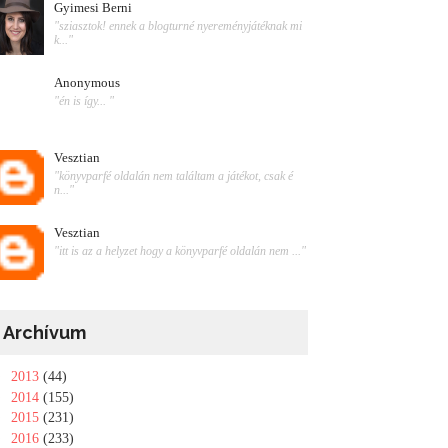
Gyimesi Berni
"sziasztok! ennek a blogturné nyereményjátéknak mi
k..."
Anonymous
"én is így... "
Vesztian
"könyvparfé oldalán nem találtam a játékot, csak é
n..."
Vesztian
"itt is az a helyzet hogy a könyvparfé oldalán nem ..."
Archívum
►
2013
(44)
►
2014
(155)
►
2015
(231)
►
2016
(233)