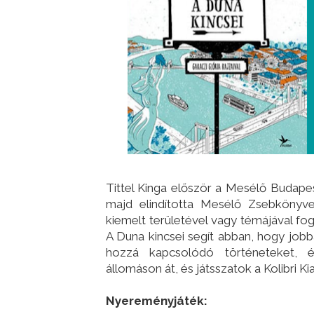
Tittel Kinga először a Mesélő Budape
majd elindította Mesélő Zsebkönyve
kiemelt területével vagy témájával fo
A Duna kincsei segít abban, hogy job
hozzá kapcsolódó történeteket, é
állomáson át, és játsszatok a Kolibri K
Nyereményjáték: