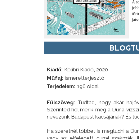
A s
job
tört
ját
BLOGTU
Kolibri Kiadó, 2020
Kiadó:
Műfaj:
ismeretterjesztő
196 oldal
Terjedelem:
Fülszöveg:
Tudtad, hogy akár hajóv
Szerinted hol mérik meg a Duna vízszi
nevezünk Budapest kacsájának? És tudt
Ha szeretnél többet is megtudni a Dun
vagy az elfeledett dunai szakmák, i