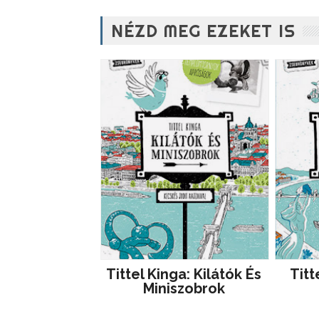
NÉZD MEG EZEKET IS
Tittel Kinga: Kilátók ​és
Titt
Miniszobrok