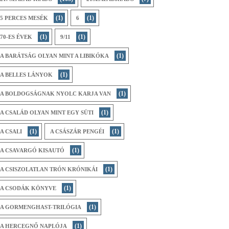
(1)
(1)
5 PERCES MESÉK
6
(1)
(1)
70-ES ÉVEK
9/11
(1)
A BARÁTSÁG OLYAN MINT A LIBIKÓKA
(1)
A BELLES LÁNYOK
(1)
A BOLDOGSÁGNAK NYOLC KARJA VAN
(1)
A CSALÁD OLYAN MINT EGY SÜTI
(1)
(1)
A CSALI
A CSÁSZÁR PENGÉI
(1)
A CSAVARGÓ KISAUTÓ
(1)
A CSISZOLATLAN TRÓN KRÓNIKÁI
(1)
A CSODÁK KÖNYVE
(1)
A GORMENGHAST-TRILÓGIA
(1)
A HERCEGNŐ NAPLÓJA