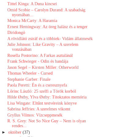
Tittel Kinga: A Duna kincsei
Omid Scobie – Carolyn Durand: A szabadság
nyomában...
Monica McCarty: A Haramia
Ernest Hemingway: Az öreg halász és a tenger
Diridongó
A ​rövidlátó zsiráf és a többiek- Vidám állatmesék
Julie Johnson: Like Gravity – A szerelem
vonzásában
Rosella Postorino: A Farkas asztalánál
Frank Schwieger - Odin ​és bandája
Jason Segel – Kirsten Miller: Otherworld
Thomas Wheeler - Cursed
Stephanie Garber: Finale
Paola Peretti: Én ​és a cseresznyefa
Lőrinc László: 25 szelfi a Török korból
Hilde Østby, Ylva Østby: Titokzatos memória
Lisa Wingate: Eltűnt testvéreink könyve
Sabrina Jeffries: A ​szerelmes vikomt
Gryllus Vilmos: Vízcseppmesék
R. S. Grey: Not ​So Nice Guy – Nem is olyan
rendes...
►
október
(37)