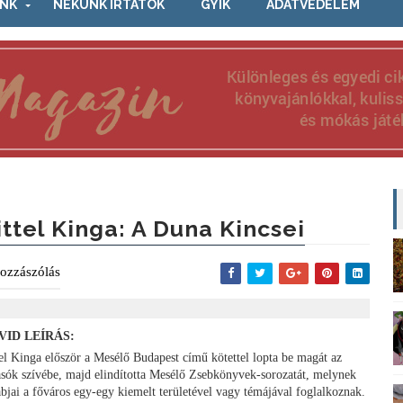
NK
NEKÜNK ÍRTÁTOK
GYIK
ADATVÉDELEM
ittel Kinga: A Duna Kincsei
ozzászólás
VID LEÍRÁS:
tel Kinga először a Mesélő Budapest című kötettel lopta be magát az
asók szívébe, majd elindította Mesélő Zsebkönyvek-sorozatát, melynek
abjai a főváros egy-egy kiemelt területével vagy témájával foglalkoznak.