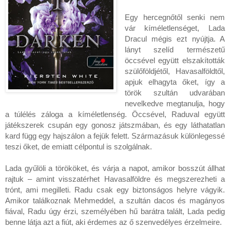
Egy hercegnőtől senki nem 
vár kíméletlenséget, Lada 
Dracul mégis ezt nyújtja. A 
lányt szelíd természetű 
öccsével együtt elszakították 
szülőföldjétől, Havasalföldtől, 
apjuk elhagyta őket, így a 
török szultán udvarában 
nevelkedve megtanulja, hogy 
a túlélés záloga a kíméletlenség. Öccsével, Raduval együtt 
játékszerek csupán egy gonosz játszmában, és egy láthatatlan 
kard függ egy hajszálon a fejük felett. Származásuk különlegessé 
teszi őket, de emiatt célpontul is szolgálnak.

Lada gyűlöli a törököket, és várja a napot, amikor bosszút állhat 
rajtuk – amint visszatérhet Havasalföldre és megszerezheti a 
trónt, ami megilleti. Radu csak egy biztonságos helyre vágyik. 
Amikor találkoznak Mehmeddel, a szultán dacos és magányos 
fiával, Radu úgy érzi, személyében hű barátra talált, Lada pedig 
benne látja azt a fiút, aki érdemes az ő szenvedélyes érzelmeire.
