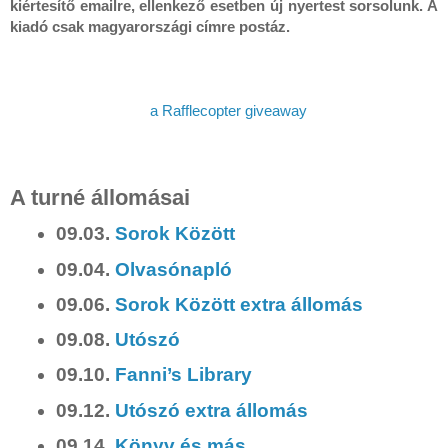
kiértesítő emailre, ellenkező esetben új nyertest sorsolunk. A 
kiadó csak magyarországi címre postáz.
a Rafflecopter giveaway
A turné állomásai
09.03.
Sorok Között
09.04.
Olvasónapló
09.06.
Sorok Között extra állomás
09.08.
Utószó
09.10.
Fanni’s Library
09.12.
Utószó extra állomás
09.14.
Könyv és más