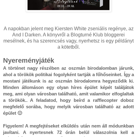
A napokban jelent meg Kiersten White zseniális regénye, az
And I Darken. A könyvről a Blogturné Klub bloggerei
mesélnek, és ha szerencsés vagy, nyerhetsz is egy példányt
a kötetből.
Nyereményjáték
A történet nagy részében az oszmán birodalomban járunk, 
ahol a törökök politikai fogolyként tartják a főhőseinket. Így a 
mostani játékunk is az oszmán birodalomra hegyeződik ki. 
Minden állomáson egy olyan híres épület képét találjátok 
meg, ami olyan városban található, amit valamikor elfoglaltak 
a törökök.. A feladatod, hogy beírd a rafflecopter doboz 
megfelelő sorába, hogy melyik városban található az adott 
épület 🙂
Figyelem! A megfejtéseket elküldés után nem áll módunkban 
javítani. A nyertesnek 72 órán belül válaszolnia kell a 