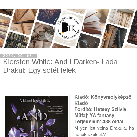
2020. 09. 08.
Kiersten White: And I Darken- Lada
Drakul: Egy sötét lélek
Kiadó:
Könyvmolyképző
Kiadó
Fordító: Hetesy Szilvia
Műfaj:
YA fantasy
Terjedelem:
488 oldal
Milyen ​lett volna Drakula, ha 
nőnek születik?
