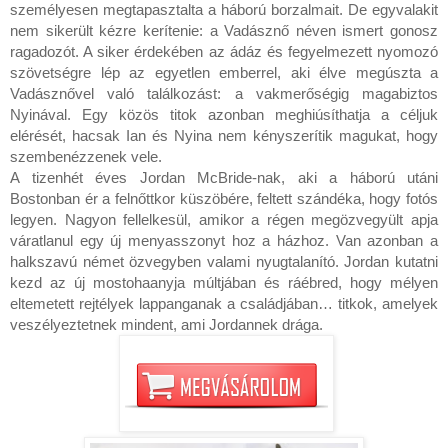
személyesen megtapasztalta a háború borzalmait. De egyvalakit 
nem sikerült kézre kerítenie: a Vadásznő néven ismert gonosz 
ragadozót. A siker érdekében az ádáz és fegyelmezett nyomozó 
szövetségre lép az egyetlen emberrel, aki élve megúszta a 
Vadásznővel való találkozást: a vakmerőségig magabiztos 
Nyinával. Egy közös titok azonban meghiúsíthatja a céljuk 
elérését, hacsak Ian és Nyina nem kényszerítik magukat, hogy 
szembenézzenek vele.

A tizenhét éves Jordan McBride-nak, aki a háború utáni 
Bostonban ér a felnőttkor küszöbére, feltett szándéka, hogy fotós 
legyen. Nagyon fellelkesül, amikor a régen megözvegyült apja 
váratlanul egy új menyasszonyt hoz a házhoz. Van azonban a 
halkszavú német özvegyben valami nyugtalanító. Jordan kutatni 
kezd az új mostohaanyja múltjában és ráébred, hogy mélyen 
eltemetett rejtélyek lappanganak a családjában… titkok, amelyek 