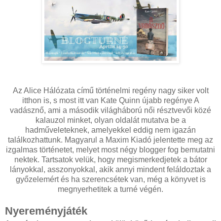
Az Alice Hálózata című történelmi regény nagy siker volt
itthon is, s most itt van Kate Quinn újabb regénye A
vadásznő, ami a második világháború női résztvevői közé
kalauzol minket, olyan oldalát mutatva be a
hadműveleteknek, amelyekkel eddig nem igazán
találkozhattunk. Magyarul a Maxim Kiadó jelentette meg az
izgalmas történetet, melyet most négy blogger fog bemutatni
nektek. Tartsatok velük, hogy megismerkedjetek a bátor
lányokkal, asszonyokkal, akik annyi mindent feláldoztak a
győzelemért és ha szerencsétek van, még a könyvet is
megnyerhetitek a turné végén.
Nyereményjáték