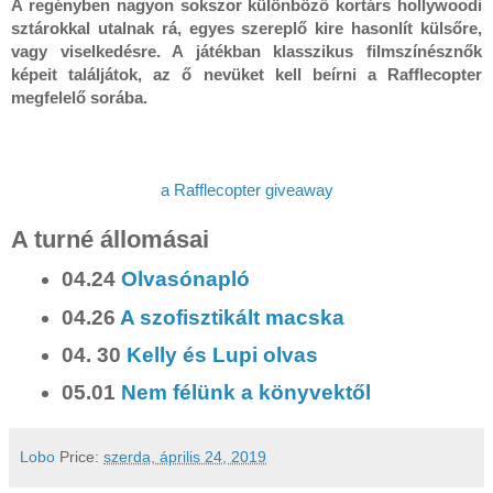
A regényben nagyon sokszor különböző kortárs hollywoodi 
sztárokkal utalnak rá, egyes szereplő kire hasonlít külsőre, 
vagy viselkedésre. A játékban klasszikus filmszínésznők 
képeit találjátok, az ő nevüket kell beírni a Rafflecopter 
megfelelő sorába.

a Rafflecopter giveaway
A turné állomásai
04.24
Olvasónapló
04.26
A szofisztikált macska
04. 30
Kelly és Lupi olvas
05.01
Nem félünk a könyvektől
Lobo
Price:
szerda, április 24, 2019