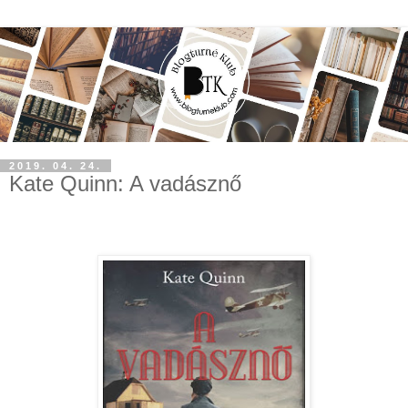
2019. 04. 24.
Kate Quinn: A vadásznő