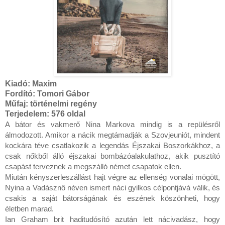
Kiadó:
Maxim
Fordító:
Tomori Gábor
Műfaj:
történelmi regény
Terjedelem:
576 oldal
A ​bátor és vakmerő Nina Markova mindig is a repülésről 
álmodozott. Amikor a nácik megtámadják a Szovjeuniót, mindent 
kockára téve csatlakozik a legendás Éjszakai Boszorkákhoz, a 
csak nőkből álló éjszakai bombázóalakulathoz, akik pusztító 
csapást terveznek a megszálló német csapatok ellen.

Miután kényszerleszállást hajt végre az ellenség vonalai mögött, 
Nyina a Vadásznő néven ismert náci gyilkos célpontjává válik, és 
csakis a saját bátorságának és eszének köszönheti, hogy 
életben marad.

Ian Graham brit haditudósító azután lett nácivadász, hogy 