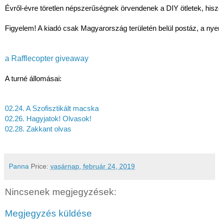
Évről-évre töretlen népszerűségnek örvendenek a DIY ötletek, hiszen
Figyelem! A kiadó csak Magyarország területén belül postáz, a nyer
a Rafflecopter giveaway
A turné állomásai: 
02.24. A Szofisztikált macska
02.26. Hagyjatok! Olvasok! 
02.28. Zakkant olvas
Panna
Price:
vasárnap, február 24, 2019
Nincsenek megjegyzések:
Megjegyzés küldése