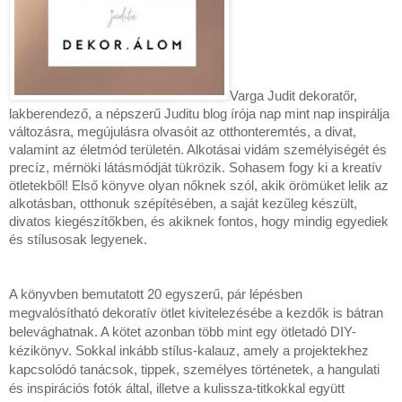
Varga Judit dekoratőr, 
lakberendező, a népszerű Juditu blog írója nap mint nap inspirálja 
változásra, megújulásra olvasóit az otthonteremtés, a divat, 
valamint az életmód területén. Alkotásai vidám személyiségét és 
precíz, mérnöki látásmódját tükrözik. Sohasem fogy ki a kreatív 
ötletekből! Első könyve olyan nőknek szól, akik örömüket lelik az 
alkotásban, otthonuk szépítésében, a saját kezűleg készült, 
divatos kiegészítőkben, és akiknek fontos, hogy mindig egyediek 
és stílusosak legyenek.
A könyvben bemutatott 20 egyszerű, pár lépésben 
megvalósítható dekoratív ötlet kivitelezésébe a kezdők is bátran 
belevághatnak. A kötet azonban több mint egy ötletadó DIY-
kézikönyv. Sokkal inkább stílus-kalauz, amely a projektekhez 
kapcsolódó tanácsok, tippek, személyes történetek, a hangulati 
és inspirációs fotók által, illetve a kulissza-titkokkal együtt 