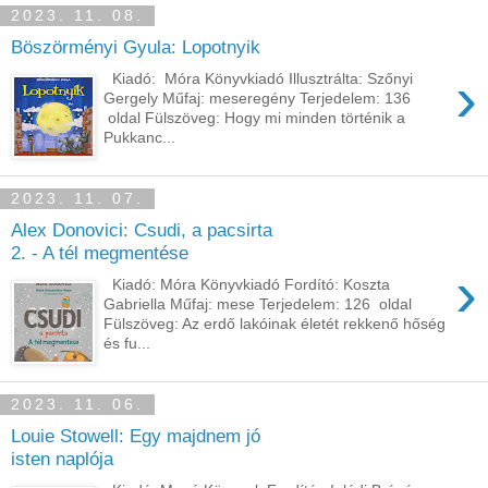
2023. 11. 08.
Böszörményi Gyula: Lopotnyik
›
Kiadó: Móra Könyvkiadó Illusztrálta: Szőnyi
Gergely Műfaj: meseregény Terjedelem: 136
oldal Fülszöveg: Hogy mi minden történik a
Pukkanc...
2023. 11. 07.
Alex Donovici: Csudi, a pacsirta
2. - A tél megmentése
›
Kiadó: Móra Könyvkiadó Fordító: Koszta
Gabriella Műfaj: mese Terjedelem: 126 oldal
Fülszöveg: Az erdő lakóinak életét rekkenő hőség
és fu...
2023. 11. 06.
Louie Stowell: Egy majdnem jó
isten naplója