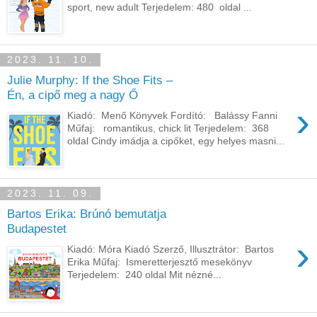
sport, new adult Terjedelem: 480 oldal ...
2023. 11. 10.
Julie Murphy: If ​the Shoe Fits –
Én, a cipő meg a nagy Ő
›
Kiadó: Menő Könyvek Fordító: Balássy Fanni
Műfaj: romantikus, chick lit Terjedelem: 368
oldal Cindy imádja a cipőket, egy helyes masni...
2023. 11. 09.
Bartos Erika: Brúnó bemutatja
Budapestet
›
Kiadó: Móra Kiadó Szerző, Illusztrátor: Bartos
Erika Műfaj: Ismeretterjesztő mesekönyv
Terjedelem: 240 oldal Mit nézné...