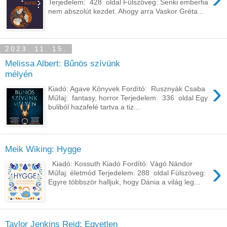
Terjedelem: 428 oldal Fülszöveg: Senki emberfia
nem abszolút kezdet. Ahogy arra Vaskor Gréta...
2023. 11. 15.
Melissa Albert: Bűnös szívünk
mélyén
›
Kiadó: Agave Könyvek Fordító: Rusznyák Csaba
Műfaj: fantasy, horror Terjedelem: 336 oldal Egy
​buliból hazafelé tartva a tiz...
Meik Wiking: Hygge
›
Kiadó: Kossuth Kiadó Fordító: Vágó Nándor
Műfaj: életmód Terjedelem: 288 oldal Fülszöveg:
Egyre ​többször halljuk, hogy Dánia a világ leg...
Taylor Jenkins Reid: Egyetlen ​