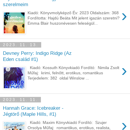
szerelmeim
›
Kiadó: Könyvmolyképző Év: 2023 Oldalszám: 368
Fordította: Hajdú Beáta Mit ​jelent igazán szeretni?
Emma Blair huszonévesen feleségül...
2023. 11. 13.
Devney Perry: Indigo Ridge (Az
Eden család #1)
›
Kiadó: Kossuth Könyvkiadó Fordító: Nimila Zsolt
Műfaj: krimi, felnőtt, erotikus, romantikus
Terjedelem: 382 oldal Winslow ...
2023. 11. 11.
Hannah Grace: Icebreaker -
Jégtörő (Maple Hills, #1)
›
Kiadó: Maxim Könyvkiadó Fordító: Szujer
Orsolya Műfaj: romantikus, erotikus, realista,