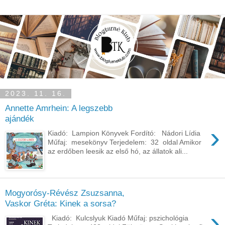
2023. 11. 16.
Annette Amrhein: A ​legszebb
ajándék
›
Kiadó: Lampion Könyvek Fordító: Nádori Lídia
Műfaj: mesekönyv Terjedelem: 32 oldal Amikor
az erdőben leesik az első hó, az állatok ali...
Mogyorósy-Révész Zsuzsanna,
Vaskor Gréta: Kinek a sorsa?
›
Kiadó: Kulcslyuk Kiadó Műfaj: pszichológia