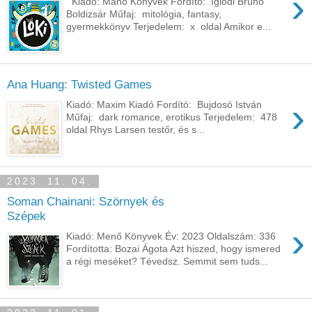
›
Kiadó: Manó Könyvek Fordító: Iglódi Brúnó
Boldizsár Műfaj: mitológia, fantasy,
gyermekkönyv Terjedelem: x oldal Amikor e...
Ana Huang: Twisted Games
›
Kiadó: Maxim Kiadó Fordító: Bujdosó István
Műfaj: dark romance, erotikus Terjedelem: 478
oldal Rhys Larsen testőr, és s...
2023. 11. 04.
Soman Chainani: Szörnyek ​és
Szépek
›
Kiadó: Menő Könyvek Év: 2023 Oldalszám: 336
Fordította: Bozai Ágota Azt hiszed, hogy ismered
a régi meséket? Tévedsz. Semmit sem tuds...