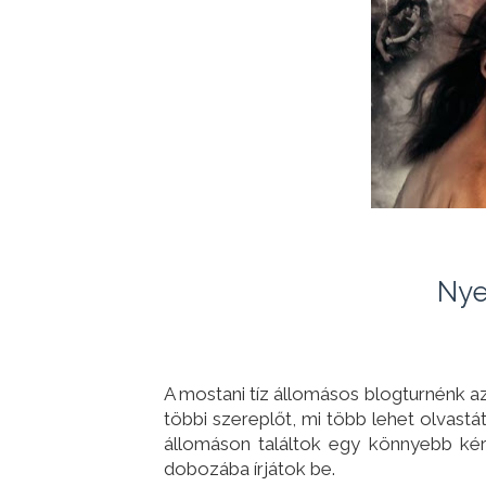
Nye
A mostani tíz állomásos blogturnénk az
többi szereplőt, mi több lehet olvast
állomáson találtok egy könnyebb kér
dobozába írjátok be.