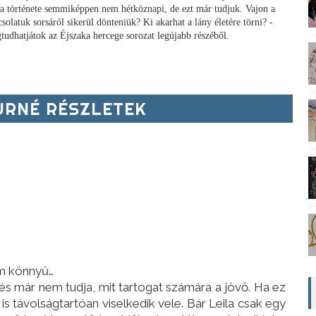
la története semmiképpen nem hétköznapi, de ezt már tudjuk. Vajon a
solatuk sorsáról sikerül dönteniük? Ki akarhat a lány életére törni? -
tudhatjátok az Éjszaka hercege sorozat legújabb részéből.
RNÉ RÉSZLETEK
m könnyű…
s már nem tudja, mit tartogat számára a jövő. Ha ez
is távolságtartóan viselkedik vele. Bár Leila csak egy