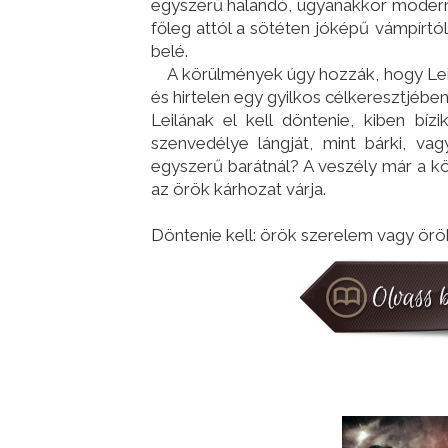
egyszerű halandó, ugyanakkor modern nő
főleg attól a sötéten jóképű vámpírtó
belé.
A körülmények úgy hozzák, hogy Leila
és hirtelen egy gyilkos célkeresztjében
Leilának el kell döntenie, kiben bí
szenvedélye lángját, mint bárki, va
egyszerű barátnál? A veszély már a köz
az örök kárhozat várja.
Döntenie kell: örök szerelem vagy ör