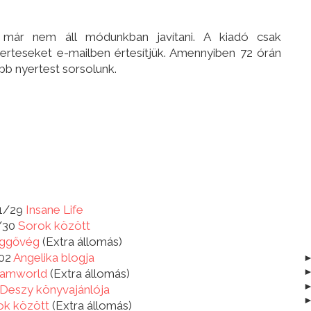
 már nem áll módunkban javítani. A kiadó csak
erteseket e-mailben értesítjük. Amennyiben 72 órán
bb nyertest sorsolunk.
1/29
Insane Life
/30
Sorok között
ggővég
(Extra állomás)
/02
Angelika blogja
amworld
(Extra állomás)
Deszy könyvajánlója
ok között
(Extra állomás)