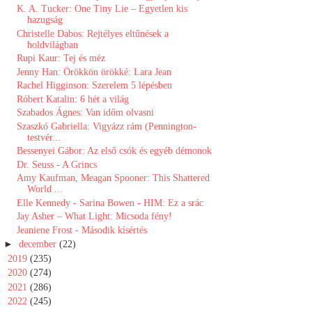
K. A. Tucker: One ​Tiny Lie – Egyetlen kis
hazugság
Christelle Dabos: Rejtélyes eltűnések a
holdvilágban
Rupi Kaur: Tej és méz
Jenny Han: Örökkön ​örökké: Lara Jean
Rachel Higginson: Szerelem 5 lépésben
Róbert Katalin: 6 hét a világ
Szabados Ágnes: Van időm olvasni
Szaszkó Gabriella: Vigyázz rám (Pennington-
testvér...
Bessenyei Gábor: Az első csók és egyéb démonok
Dr. Seuss - A Grincs
Amy Kaufman, Meagan Spooner: This Shattered
World ...
Elle Kennedy - Sarina Bowen - HIM: Ez a srác
Jay Asher – What ​Light: Micsoda fény!
Jeaniene Frost - Második kísértés
►
december
(22)
►
2019
(235)
►
2020
(274)
►
2021
(286)
►
2022
(245)