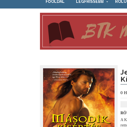
FŐOLDAL
LEGFRISSEBB
RÓLU
J
K
0
H
RÖ
A K
rem