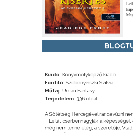
Lei
kapc
Meg
BLOGTU
Kiadó:
Könyvmolyképző kiadó
Fordító:
Szebenyinszki Szilvia
Műfaj:
Urban Fantasy
Terjedelem:
336 oldal
A Sötétség Hercegével randevúzni ne
Leilát cserbenhagyják a képességei, é
még nem lenne elég, a szeretője, Vlad 