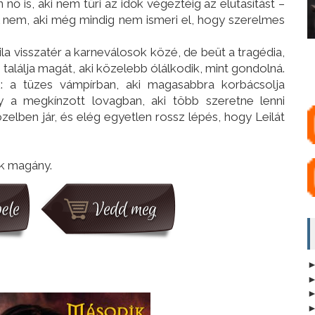
 is, aki nem tűri az idők végeztéig az elutasítást –
l nem, aki még mindig nem ismeri el, hogy szerelmes
 visszatér a karneválosok közé, de beüt a tragédia,
 találja magát, aki közelebb ólálkodik, mint gondolná.
zik: a tüzes vámpírban, aki magasabbra korbácsolja
gy a megkínzott lovagban, aki több szeretne lenni
elben jár, és elég egyetlen rossz lépés, hogy Leilát
ök magány.