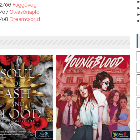
12/06
Függővég
2/07
Olvasónapló
/08
Dreamworld