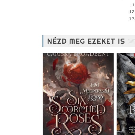
1
12
NÉZD MEG EZEKET IS