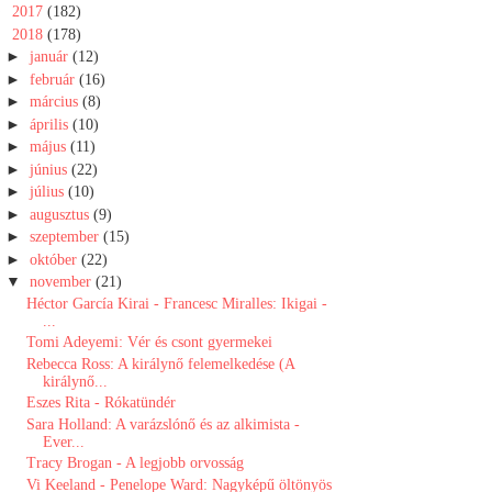
►
2017
(182)
▼
2018
(178)
►
január
(12)
►
február
(16)
►
március
(8)
►
április
(10)
►
május
(11)
►
június
(22)
►
július
(10)
►
augusztus
(9)
►
szeptember
(15)
►
október
(22)
▼
november
(21)
Héctor García Kirai - Francesc Miralles: Ikigai -
...
Tomi Adeyemi: Vér és csont gyermekei
Rebecca Ross: A királynő felemelkedése (A
királynő...
Eszes Rita - Rókatündér
Sara Holland: A ​varázslónő és az alkimista -
Ever...
Tracy Brogan - A legjobb orvosság
Vi Keeland - Penelope Ward: Nagyképű öltönyös