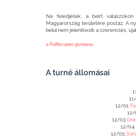
Ne feledjétek, a beírt válaszokon
Magyarország területére postáz. A ny
belül nem jelentkezik a szerencsés, úja
a Rafflecopter giveaway
A turné állomásai
1
11
12/01
Fü
12
12/03
Dre
12/04
12/05
Sor