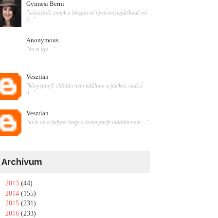
Gyimesi Berni
"sziasztok! ennek a blogturné nyereményjátéknak mi
k..."
Anonymous
"én is így... "
Vesztian
"könyvparfé oldalán nem találtam a játékot, csak é
n..."
Vesztian
"itt is az a helyzet hogy a könyvparfé oldalán nem ..."
Archívum
►
2013
(44)
►
2014
(155)
►
2015
(231)
►
2016
(233)