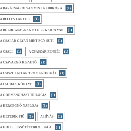
(1)
A BARÁTSÁG OLYAN MINT A LIBIKÓKA
(1)
A BELLES LÁNYOK
(1)
A BOLDOGSÁGNAK NYOLC KARJA VAN
(1)
A CSALÁD OLYAN MINT EGY SÜTI
(1)
(1)
A CSALI
A CSÁSZÁR PENGÉI
(1)
A CSAVARGÓ KISAUTÓ
(1)
A CSISZOLATLAN TRÓN KRÓNIKÁI
(1)
A CSODÁK KÖNYVE
(1)
A GORMENGHAST-TRILÓGIA
(1)
A HERCEGNŐ NAPLÓJA
(1)
(1)
A HETEDIK FIÚ
A HÍVÁS
(1)
A HOLD LEGSÖTÉTEBB OLDALA