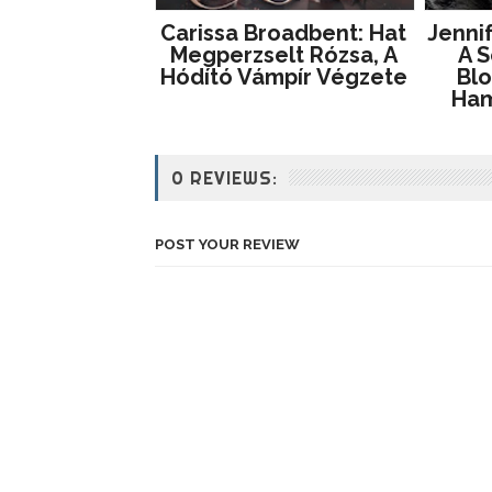
Carissa Broadbent: Hat
Jennif
Megperzselt Rózsa, A
A S
Hódító Vámpír Végzete
Blo
Ham
0 REVIEWS:
POST YOUR REVIEW