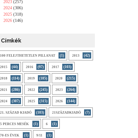
►
2023
(257)
►
2024
(306)
►
2025
(318)
►
2026
(146)
Címkék
(1)
(42)
100 FELEJTHETETLEN PILLANAT
2013
(44)
(97)
(103)
2015
2016
2017
(114)
(185)
(215)
2018
2019
2020
(286)
(245)
(264)
2021
2022
2023
(307)
(315)
(144)
2024
2025
2026
(103)
(7)
21. SZÁZAD KIADÓ
21SZÁZADKIADÓ
(1)
(1)
5 PERCES MESÉK
6
(1)
(1)
70-ES ÉVEK
9/11