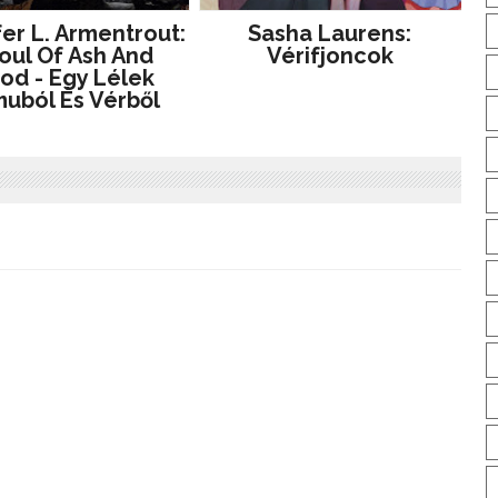
er L. Armentrout:
Sasha Laurens:
oul Of Ash And
Vérifjoncok
od - Egy Lélek
uból És Vérből