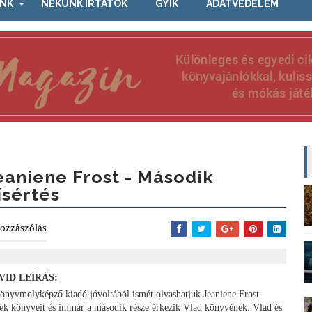
NK
NEKÜNK ÍRTÁTOK
GYIK
ADATVÉDELEM
eaniene Frost - Második
ísértés
ozzászólás
VID LEÍRÁS:
önyvmolyképző kiadó jóvoltából ismét olvashatjuk Jeaniene Frost
ek könyveit és immár a második része érkezik Vlad könyvének. Vlad és