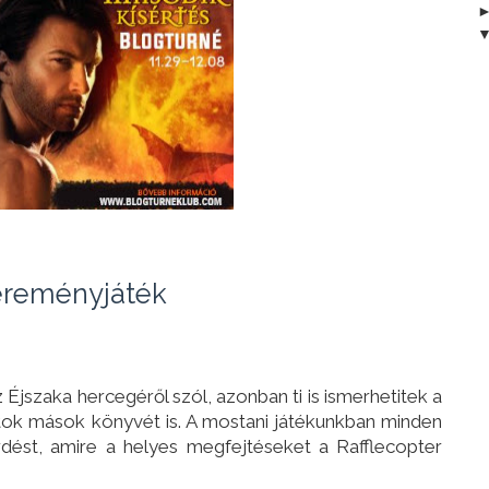
reményjáték
 Éjszaka hercegéről szól, azonban ti is ismerhetitek a
átok mások könyvét is. A mostani játékunkban minden
dést, amire a helyes megfejtéseket a Rafflecopter