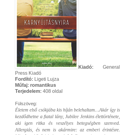
Kiadó:
General
Press Kiadó
Fordító:
Ligeti Lujza
Műfaj: romantikus
Terjedelem:
408 oldal
Fülszöveg: 
Életem ​első csókjába kis híján belehaltam…Akár így is
kezdődhetne a fiatal lány, Jubilee Jenkins élettörténete,
aki igen ritka és veszélyes betegségben szenved.
Allergiás, és nem is akármire: az emberi érintésre.