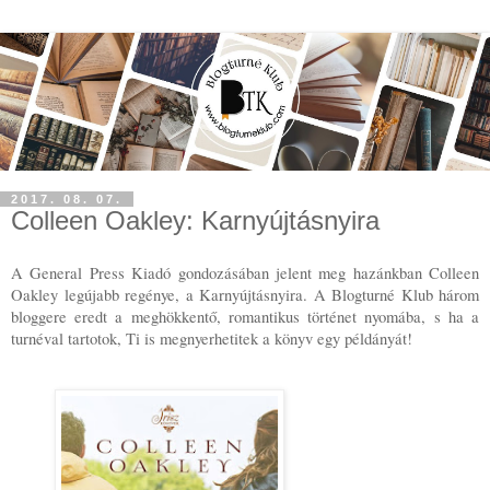
2017. 08. 07.
Colleen Oakley: Karnyújtásnyira
A General Press Kiadó gondozásában jelent meg hazánkban Colleen 
Oakley legújabb regénye, a Karnyújtásnyira. A Blogturné Klub három 
bloggere eredt a meghökkentő, romantikus történet nyomába, s ha a 
turnéval tartotok, Ti is megnyerhetitek a könyv egy példányát!