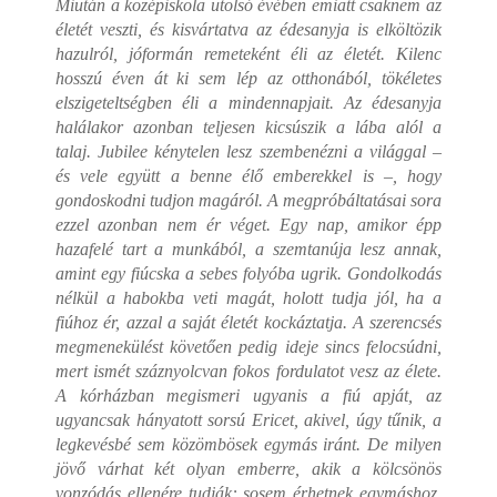
Miután a középiskola utolsó évében emiatt csaknem az
életét veszti, és kisvártatva az édesanyja is elköltözik
hazulról, jóformán remeteként éli az életét. Kilenc
hosszú éven át ki sem lép az otthonából, tökéletes
elszigeteltségben éli a mindennapjait. Az édesanyja
halálakor azonban teljesen kicsúszik a lába alól a
talaj. Jubilee kénytelen lesz szembenézni a világgal –
és vele együtt a benne élő emberekkel is –, hogy
gondoskodni tudjon magáról. A megpróbáltatásai sora
ezzel azonban nem ér véget. Egy nap, amikor épp
hazafelé tart a munkából, a szemtanúja lesz annak,
amint egy fiúcska a sebes folyóba ugrik. Gondolkodás
nélkül a habokba veti magát, holott tudja jól, ha a
fiúhoz ér, azzal a saját életét kockáztatja. A szerencsés
megmenekülést követően pedig ideje sincs felocsúdni,
mert ismét száznyolcvan fokos fordulatot vesz az élete.
A kórházban megismeri ugyanis a fiú apját, az
ugyancsak hányatott sorsú Ericet, akivel, úgy tűnik, a
legkevésbé sem közömbösek egymás iránt. De milyen
jövő várhat két olyan emberre, akik a kölcsönös
vonzódás ellenére tudják: sosem érhetnek egymáshoz,