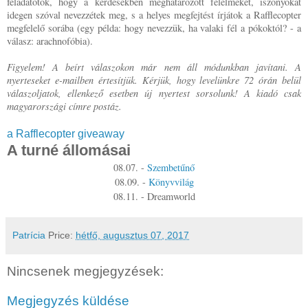
feladatotok, hogy a kérdésekben meghatározott félelmeket, iszonyokat
idegen szóval nevezzétek meg, s a helyes megfejtést írjátok a Rafflecopter
megfelelő sorába (egy példa: hogy nevezzük, ha valaki fél a pókoktól? - a
válasz: arachnofóbia).
Figyelem! A beírt válaszokon már nem áll módunkban javítani. A
nyerteseket e-mailben értesítjük. Kérjük, hogy levelünkre 72 órán belül
válaszoljatok, ellenkező esetben új nyertest sorsolunk! A kiadó csak
magyarországi címre postáz.
a Rafflecopter giveaway
A turné állomásai
08.07. -
Szembetűnő
08.09. -
Könyvvilág
08.11. - Dreamworld
Patrícia
Price:
hétfő, augusztus 07, 2017
Nincsenek megjegyzések:
Megjegyzés küldése