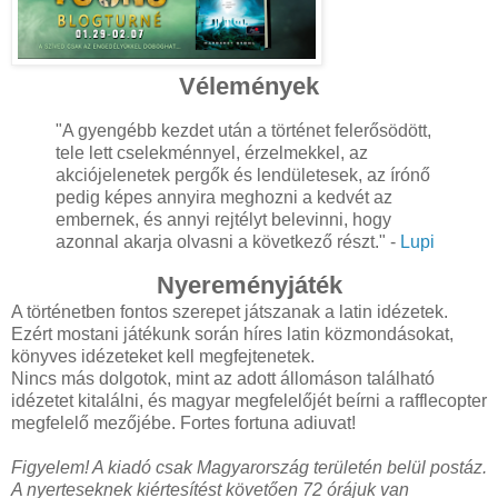
Vélemények
"A gyengébb kezdet után a történet felerősödött,
tele lett cselekménnyel, érzelmekkel, az
akciójelenetek pergők és lendületesek, az írónő
pedig képes annyira meghozni a kedvét az
embernek, és annyi rejtélyt belevinni, hogy
azonnal akarja olvasni a következő részt." -
Lupi
Nyereményjáték
A történetben fontos szerepet játszanak a latin idézetek.
Ezért mostani játékunk során híres latin közmondásokat,
könyves idézeteket kell megfejtenetek.
Nincs más dolgotok, mint az adott állomáson található
idézetet kitalálni, és magyar megfelelőjét beírni a rafflecopter
megfelelő mezőjébe. Fortes fortuna adiuvat!
Figyelem! A kiadó csak Magyarország területén belül postáz.
A nyerteseknek kiértesítést követően 72 órájuk van