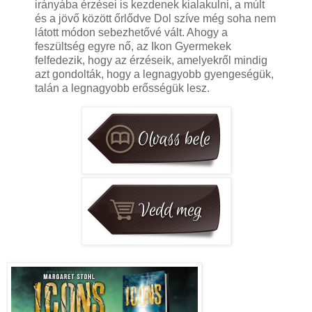
irányába érzései is kezdenek kialakulni, a múlt
és a jövő között őrlődve Dol szíve még soha nem
látott módon sebezhetővé vált. Ahogy a
feszültség egyre nő, az Ikon Gyermekek
felfedezik, hogy az érzéseik, amelyekről mindig
azt gondolták, hogy a legnagyobb gyengeségük,
talán a legnagyobb erősségük lesz.