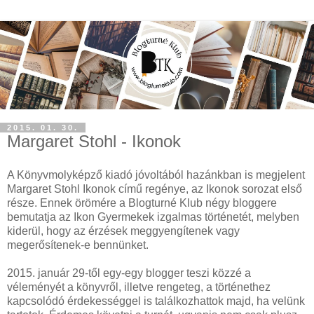
2015. 01. 30.
Margaret Stohl - Ikonok
A Könyvmolyképző kiadó jóvoltából hazánkban is megjelent
Margaret Stohl Ikonok című regénye, az Ikonok sorozat első
része. Ennek örömére a Blogturné Klub négy bloggere
bemutatja az Ikon Gyermekek izgalmas történetét, melyben
kiderül, hogy az érzések meggyengítenek vagy
megerősítenek-e bennünket.
2015. január 29-től egy-egy blogger teszi közzé a
véleményét a könyvről, illetve rengeteg, a történethez
kapcsolódó érdekességgel is találkozhattok majd, ha velünk