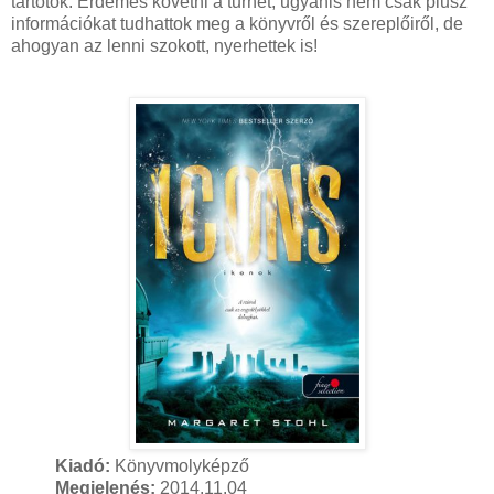
tartotok. Érdemes követni a turnét, ugyanis nem csak plusz
információkat tudhattok meg a könyvről és szereplőiről, de
ahogyan az lenni szokott, nyerhettek is!
Kiadó:
Könyvmolyképző
Megjelenés:
2014.11.04