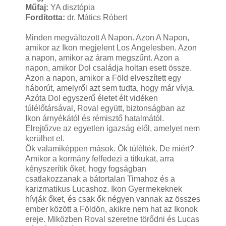
Műfaj:
YA disztópia
Fordította:
dr. Mátics Róbert
Minden megváltozott A Napon. Azon A Napon,
amikor az Ikon megjelent Los Angelesben. Azon
a napon, amikor az áram megszűnt. Azon a
napon, amikor Dol családja holtan esett össze.
Azon a napon, amikor a Föld elveszített egy
háborút, amelyről azt sem tudta, hogy már vívja.
Azóta Dol egyszerű életet élt vidéken
túlélőtársával, Roval együtt, biztonságban az
Ikon árnyékától és rémisztő hatalmától.
Elrejtőzve az egyetlen igazság elől, amelyet nem
kerülhet el.
Ők valamiképpen mások. Ők túlélték. De miért?
Amikor a kormány felfedezi a titkukat, arra
kényszerítik őket, hogy fogságban
csatlakozzanak a bátortalan Timahoz és a
karizmatikus Lucashoz. Ikon Gyermekeknek
hívják őket, és csak ők négyen vannak az összes
ember között a Földön, akikre nem hat az Ikonok
ereje. Miközben Roval szeretne törődni és Lucas