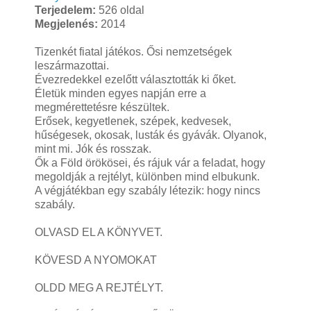
Terjedelem:
526 oldal
Megjelenés:
2014
Tizenkét fiatal játékos. Ősi nemzetségek
leszármazottai.
Évezredekkel ezelőtt választották ki őket.
Életük minden egyes napján erre a
megmérettetésre készültek.
Erősek, kegyetlenek, szépek, kedvesek,
hűségesek, okosak, lusták és gyávák. Olyanok,
mint mi. Jók és rosszak.
Ők a Föld örökösei, és rájuk vár a feladat, hogy
megoldják a rejtélyt, különben mind elbukunk.
A végjátékban egy szabály létezik: hogy nincs
szabály.
OLVASD EL A KÖNYVET.
KÖVESD A NYOMOKAT
OLDD MEG A REJTÉLYT.