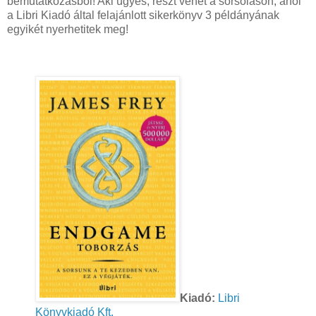
bemutatkozásból! Aki ügyes, részt vehet a sorsoláson, ahol
a Libri Kiadó által felajánlott sikerkönyv 3 példányának
egyikét nyerhetitek meg!
Kiadó:
Libri
Könyvkiadó Kft.