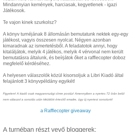
Mindannyian kemények, harciasak, kegyetlenek - igazi
Játékosok.
Te vajon kinek szurkolsz?
A könyv turnéjának 8 állomásán bemutatunk nektek egy-egy
játékost, vagyis összesen nyolcat. Négyen azonban
kimaradnak az ismertetésből. A feladatotok annyi, hogy
kitaláljátok, melyik 4 játékos, melyik 4 vérvonal nem került
bemutatásra általunk, és beírjátok őket a rafflecopter doboz
megfelelő kérdéséhez.
A helyesen válaszolók közül kisorsoljuk a Libri Kiadó által
felajánlott 3 könyvpéldány egyikét!
Figyelem! A kiadó csak magyarországi címre postáz! Amennyiben a nyertes 72 órán belül
nem válaszol a sorsolás után kiküldött értesítő emailre, úgy új nyertest sorsolunk!
a Rafflecopter giveaway
A turnéban részt vevő bloggerek: