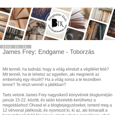
2015. 01. 16.
James Frey: Endgame - Toborzás
Mit tennél, ha tudnád, hogy a világ elindult a végítélet felé?
Mit tennél, ha te lehetsz az egyetlen, aki megmenti az
emberiség egy részét? Ha a világ sorsa a te kezedben
lenne? Te részt vennél a játékban?
Tarts velünk James Frey nagysikerű könyvének blogturnéján
január 15-22. között, és talán közelebb kerülhetsz a
megoldáshoz! Olvasd el a blogbejegyzéseket, ismerd meg a
12 vérvonal játékosát, és nyomozd ki, ki az, aki kimaradt a