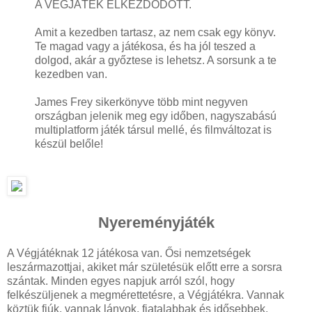
A VÉGJÁTÉK ELKEZDŐDÖTT.
Amit a kezedben tartasz, az nem csak egy könyv.
Te magad vagy a játékosa, és ha jól teszed a
dolgod, akár a győztese is lehetsz. A sorsunk a te
kezedben van.
James Frey sikerkönyve több mint negyven
országban jelenik meg egy időben, nagyszabású
multiplatform játék társul mellé, és filmváltozat is
készül belőle!
Nyereményjáték
A Végjátéknak 12 játékosa van. Ősi nemzetségek
leszármazottjai, akiket már születésük előtt erre a sorsra
szántak. Minden egyes napjuk arról szól, hogy
felkészüljenek a megmérettetésre, a Végjátékra. Vannak
köztük fiúk, vannak lányok, fiatalabbak és idősebbek.