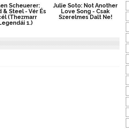
len Scheuerer:
Julie Soto: Not Another
 & Steel - Vér És
Love Song - Csak
él (Thezmarr
Szerelmes Dalt Ne!
Legendái 1.)