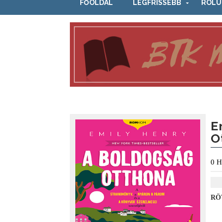
FŐOLDAL
LEGFRISSEBB
RÓLU
E
O
0
H
RÖ