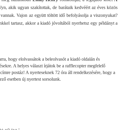
yn, akik ugyan szakítottak, de barátaik kedvéért az éves közös 
 vannak. Vajon az együtt töltött idő befolyásolja a viszonyukat? 
kkel tartasz, akkor a kiadó jóvoltából nyerhetsz egy példányt a 
ra, hogy elolvassátok a beleolvasót a kiadó oldalán és 
sekre. A helyes választ írjátok be a rafflecopter megfelelő 
ímre postáz! A nyerteseknek 72 óra áll rendelkezésére, hogy a 
ező esetben új nyertest sorsolunk.