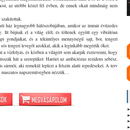
ost, az utóbbi közel fél évben, de ennek okait mindmáig nem
szakítottak.
arti ház legnagyobb hálószobájában, amikor az immár évtizedes
. Itt bújnak el a világ elől, és töltenek együtt egy vibrálóan
api gondjaikat, és a tekintélyes mennyiségű sajt, bor, tengeri
sós tengeri levegőt azokkal, akik a leginkább megértik őket.
 a vízfolyás, és közben a világért sem akarják észrevenni, hogy
szák hát a szerepüket: Harriet az ambiciózus rezidens sebész,
 sármőr, aki remekül leplezi a felszín alatti repedéseket. A terv
ejtől maszatos napszemüvegben nézzük…