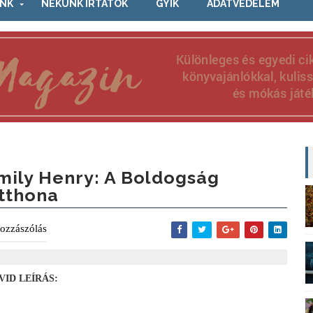
NK
NEKÜNK ÍRTÁTOK
GYIK
ADATVÉDELEM
mily Henry: A Boldogság
tthona
ozzászólás
VID LEÍRÁS: