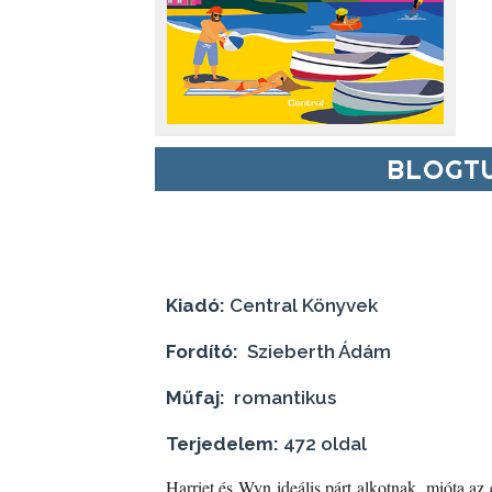
BLOGTU
Kiadó:
Central Könyvek
Fordító:
Szieberth Ádám
Műfaj:
romantikus
Terjedelem:
472 oldal
Harriet ​és Wyn ideális párt alkotnak, mióta a