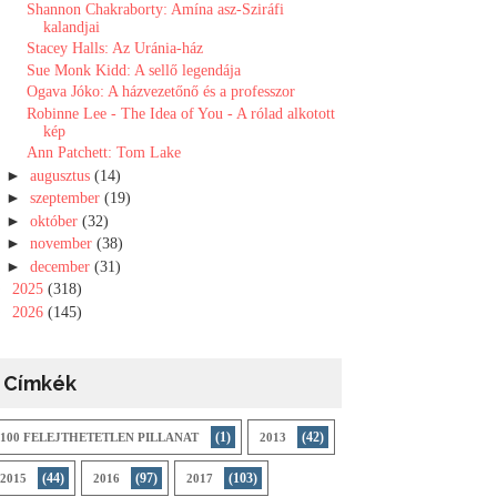
Shannon Chakraborty: Amína asz-Sziráfi
kalandjai
Stacey Halls: Az ​Uránia-ház
Sue Monk Kidd: A sellő legendája
Ogava Jóko: A házvezetőnő és a professzor
Robinne Lee - The Idea of You - A rólad alkotott
kép
Ann Patchett: Tom Lake
►
augusztus
(14)
►
szeptember
(19)
►
október
(32)
►
november
(38)
►
december
(31)
►
2025
(318)
►
2026
(145)
Címkék
(1)
(42)
100 FELEJTHETETLEN PILLANAT
2013
(44)
(97)
(103)
2015
2016
2017