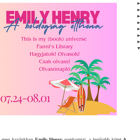
k meg hazánkban
 Emily Henry
 romkomjai, a legújabb kötet 
A 