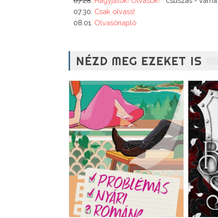
07.28
. 
Hagyjatok! Olvasok!
 * csúszás - várh
07.30. 
Csak olvass!
08.01. 
Olvasónapló
NÉZD MEG EZEKET IS