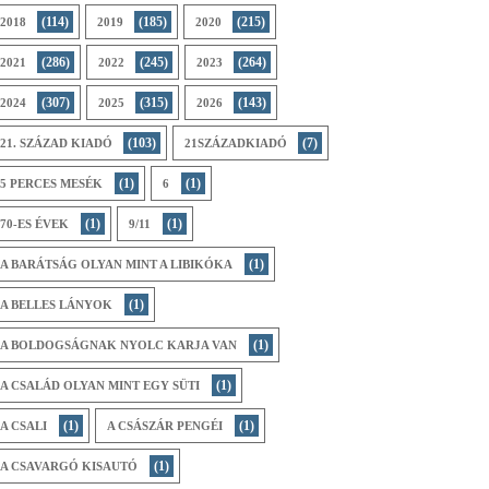
(114)
(185)
(215)
2018
2019
2020
(286)
(245)
(264)
2021
2022
2023
(307)
(315)
(143)
2024
2025
2026
(103)
(7)
21. SZÁZAD KIADÓ
21SZÁZADKIADÓ
(1)
(1)
5 PERCES MESÉK
6
(1)
(1)
70-ES ÉVEK
9/11
(1)
A BARÁTSÁG OLYAN MINT A LIBIKÓKA
(1)
A BELLES LÁNYOK
(1)
A BOLDOGSÁGNAK NYOLC KARJA VAN
(1)
A CSALÁD OLYAN MINT EGY SÜTI
(1)
(1)
A CSALI
A CSÁSZÁR PENGÉI
(1)
A CSAVARGÓ KISAUTÓ