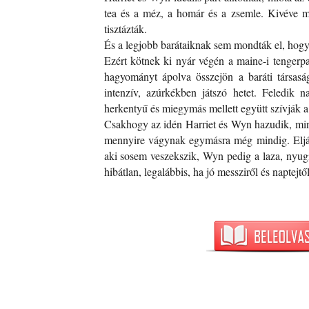
tea és a méz, a homár és a zsemle. Kivéve m
tisztázták.
És a legjobb barátaiknak sem mondták el, hogy 
Ezért kötnek ki nyár végén a maine-i tengerp
hagyományt ápolva összejön a baráti társaság
intenzív, azúrkékben játszó hetet. Feledik n
herkentyű és miegymás mellett együtt szívják a 
Csakhogy az idén Harriet és Wyn hazudik, mint
mennyire vágynak egymásra még mindig. Eljáts
aki sosem veszekszik, Wyn pedig a laza, nyugis
hibátlan, legalábbis, ha jó messziről és napt