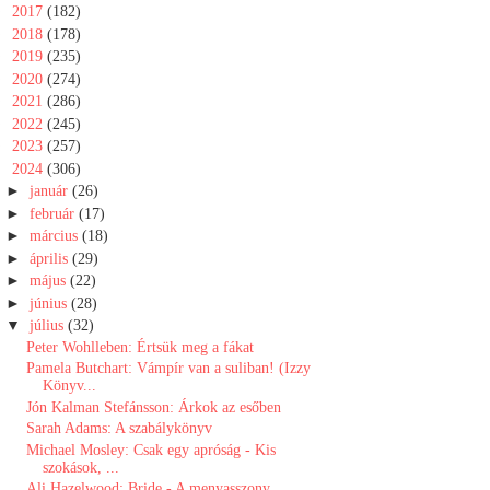
►
2017
(182)
►
2018
(178)
►
2019
(235)
►
2020
(274)
►
2021
(286)
►
2022
(245)
►
2023
(257)
▼
2024
(306)
►
január
(26)
►
február
(17)
►
március
(18)
►
április
(29)
►
május
(22)
►
június
(28)
▼
július
(32)
Peter Wohlleben: Értsük meg a fákat
Pamela Butchart: Vámpír van a suliban! (Izzy
Könyv...
Jón Kalman Stefánsson: Árkok ​az esőben
Sarah Adams: A szabálykönyv
Michael Mosley: Csak ​egy apróság - Kis
szokások, ...
Ali Hazelwood: Bride ​- A menyasszony