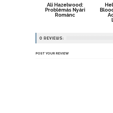
Ali Hazelwood:
He
Problémás ​nyári
Blood
Románc
Ac
0 REVIEWS:
POST YOUR REVIEW