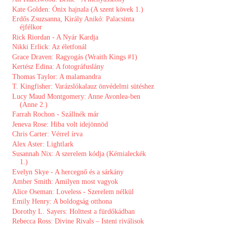
Kate Golden: Ónix hajnala (A szent kövek 1.)
Erdős Zsuzsanna, Király Anikó: Palacsinta ​
éjfélkor
Rick Riordan - A ​Nyár Kardja
Nikki Erlick: Az ​életfonál
Grace Draven: Ragyogás (Wraith Kings #1)
Kertész Edina: A ​fotográfuslány
Thomas Taylor: A malamandra
T. Kingfisher: Varázslókalauz önvédelmi sütéshez
Lucy Maud Montgomery: Anne ​Avonlea-ben
(Anne 2.)
Farrah Rochon - Szállnék már
Jeneva Rose: Hiba volt idejönnöd
Chris Carter: Vérrel írva
Alex Aster: Lightlark
Susannah Nix: A ​szerelem kódja (Kémialeckék
1.)
Evelyn Skye - A ​hercegnő és a sárkány
Amber Smith: Amilyen most vagyok
Alice Oseman: Loveless - Szerelem nélkül
Emily Henry: A boldogság otthona
Dorothy L. Sayers: Holttest a fürdőkádban
Rebecca Ross: Divine ​Rivals – Isteni riválisok