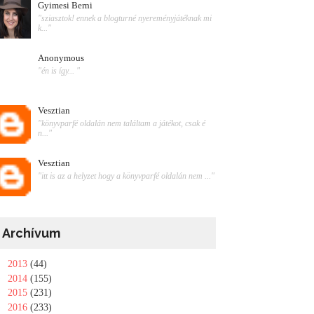
Gyimesi Berni
"sziasztok! ennek a blogturné nyereményjátéknak mi
k..."
Anonymous
"én is így... "
Vesztian
"könyvparfé oldalán nem találtam a játékot, csak é
n..."
Vesztian
"itt is az a helyzet hogy a könyvparfé oldalán nem ..."
Archívum
►
2013
(44)
►
2014
(155)
►
2015
(231)
►
2016
(233)