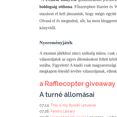
boldogság otthona
. Főszerepben Harriet és W
utazáson el kell játszaniuk, hogy mégis együtt
Olvasd el és megtudod, sőt, ha most bloggerein
könyvből. 
Nyereményjáték
A mostani játékhoz nincs szükség másra, csak ar
válaszoljatok az egyes állomásokon feltett kérdé
sorába. Figyelem! A kiadó csak magyarországi c
megkapott értesítő levélre válaszoljanak, ellenk
a Rafflecopter giveaway
A turné állomásai
07.24. 
This is my (book) universe
07.26. 
Fanni’s Library