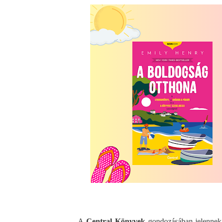
A 
Central Könyvek
 gondozásában jelenne