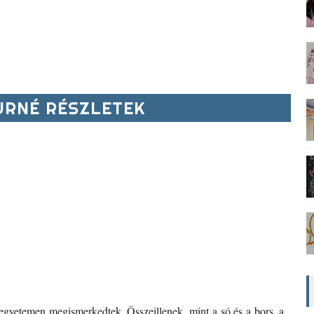
RNÉ RÉSZLETEK
z egyetemen megismerkedtek. Összeillenek, mint a só és a bors, a