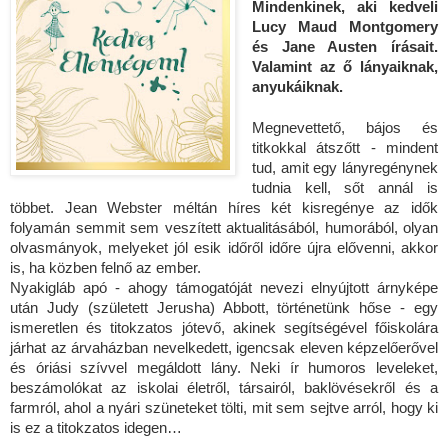
Mindenkinek, aki kedveli
Lucy Maud Montgomery
és Jane Austen írásait.
Valamint az ő lányaiknak,
anyukáiknak.
Megnevettető, bájos és
titkokkal átszőtt - mindent
tud, amit egy lányregénynek
tudnia kell, sőt annál is
többet. Jean Webster méltán híres két kisregénye az idők
folyamán semmit sem veszített aktualitásából, humorából, olyan
olvasmányok, melyeket jól esik időről időre újra elővenni, akkor
is, ha közben felnő az ember.
Nyakigláb apó - ahogy támogatóját nevezi elnyújtott árnyképe
után Judy (született Jerusha) Abbott, történetünk hőse - egy
ismeretlen és titokzatos jótevő, akinek segítségével főiskolára
járhat az árvaházban nevelkedett, igencsak eleven képzelőerővel
és óriási szívvel megáldott lány. Neki ír humoros leveleket,
beszámolókat az iskolai életről, társairól, baklövésekről és a
farmról, ahol a nyári szüneteket tölti, mit sem sejtve arról, hogy ki
is ez a titokzatos idegen…