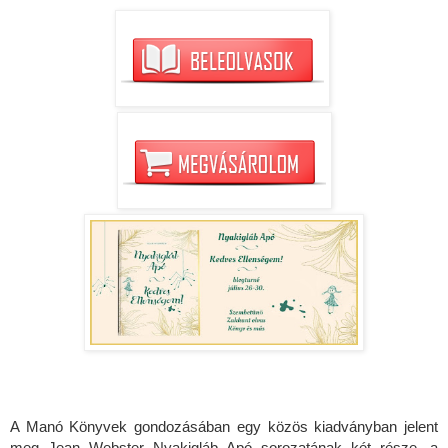
A Manó Könyvek gondozásában egy közös kiadványban jelent
meg Jean Webster Nyakigláb Apó sorozatának két része, a