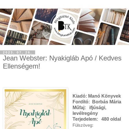
2023. 07. 26.
Jean Webster: Nyakigláb Apó / Kedves
Ellenségem!
Kiadó:
Manó Könyvek
Fordító:
Borbás Mária
Műfaj:
ifjúsági,
levélregény
Terjedelem:
480 oldal
Fülszöveg: