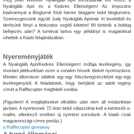
Nyakigláb Apó és a Kedves Ellenségem! Az impozáns
kiadvánnyal a Blogturné Klub három bloggere indul blogturnéra.
Szemezgessünk együtt Judy Nyakigláb Apónak írt leveleiből és
derítsünk fényt a titokzatos segítő kilétére! Mi történik a boldog
befejezés után? A turnéval tartva egy példányt is magatokkal
vihettek a Kiadó felajánlásában.
Nyereményjáték
A Nyakigláb Apó/Kedves Ellenségem! műfaja levélregény, így
mostani játékunkban ezen a vonalon hívunk titeket nyomozásra.
Minden állomáson találtok egy-egy fülszöveg(részlet)et egy-egy
levélregényből. A feladatotok, hogy beírjátok az adott regény
címét a Rafflecopter megfelelő sorába.
(Figyelem! A megfejtéseket elküldés után nem áll módunkban
javítani. A nyertesnek 72 órán belül válaszolnia kell a kiértesítő e-
mailre, ellenkező esetben új nyertest sorsolunk. A kiadó csak
magyarországi címre postáz.)
a Rafflecopter giveaway