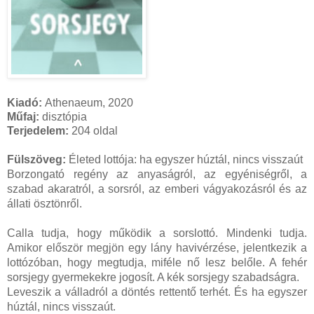
Kiadó:
Athenaeum, 2020
Műfaj:
disztópia
Terjedelem:
204
oldal
Fülszöveg:
Életed lottója: ha egyszer húztál, nincs visszaút
Borzongató regény az anyaságról, az egyéniségről, a
szabad akaratról, a sorsról, az emberi vágyakozásról és az
állati ösztönről.
Calla tudja, hogy működik a sorslottó. Mindenki tudja.
Amikor először megjön egy lány havivérzése, jelentkezik a
lottózóban, hogy megtudja, miféle nő lesz belőle. A fehér
sorsjegy gyermekekre jogosít. A kék sorsjegy szabadságra.
Leveszik a válladról a döntés rettentő terhét. És ha egyszer
húztál, nincs visszaút.