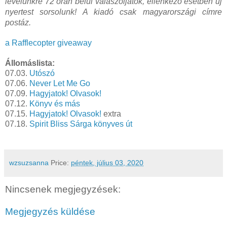
levelünkre 72 órán belül válaszoljatok, ellenkező esetben új
nyertest sorsolunk! A kiadó csak magyarországi címre
postáz.
a Rafflecopter giveaway
Állomáslista:
07.03.
Utószó
07.06.
Never Let Me Go
07.09.
Hagyjatok! Olvasok!
07.12.
Könyv és más
07.15.
Hagyjatok! Olvasok!
extra
07.18.
Spirit Bliss Sárga könyves út
wzsuzsanna
Price:
péntek, július 03, 2020
Nincsenek megjegyzések:
Megjegyzés küldése