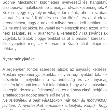
Sophie Mackintosh különleges nyelvezetű és hangulatú
disztópiával mutatkozik be a magyar olvasóközönségnek. A
Kék sorsjegy egy olyan világot tár elénk, ahol a szabad
akarat és a valódi döntés csupán illúzió, és ahol eleve
elrendeltetett, hogy a nőknek milyen sorsot kell betölteniük.
De mi történik akkor, ha valaki nem elégszik meg azzal, amit
neki szántak, és ki akar törni a keretekből? Ha kíváncsiak
vagytok, tartsatok bloggereinkkel az öt állomáson keresztül,
és nyerjétek meg az Athenaeum Kiadó által felajánlott
példányt!
Nyereményjáték:
A regényben fontos szerepet játszik az anyaság kérdése.
Mostani nyereményjátékunkban olyan regényekből találtok
idézeteket, melyekben a várandósság és az anyaság
szintén központi téma. A ti feladatotok, hogy az állomásokon
szereplő idézeteket felismerjétek, és a könyv címét beírjátok
a rafflecopter doboz megfelelő helyére.
Ne feledjétek, a beírt válaszokon már nem áll módunkban
javítani. A nyerteseket e-mailben értesítjük. Kérjük, hogy