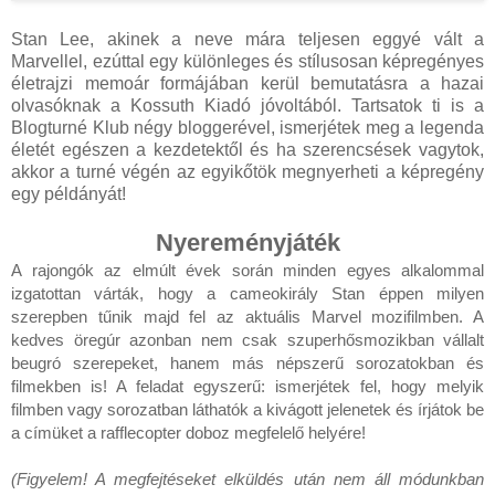
Stan Lee, akinek a neve mára teljesen eggyé vált a
Marvellel, ezúttal egy különleges és stílusosan képregényes
életrajzi memoár formájában kerül bemutatásra a hazai
olvasóknak a Kossuth Kiadó jóvoltából. Tartsatok ti is a
Blogturné Klub négy bloggerével, ismerjétek meg a legenda
életét egészen a kezdetektől és ha szerencsések vagytok,
akkor a turné végén az egyikőtök megnyerheti a képregény
egy példányát!
Nyereményjáték
A rajongók az elmúlt évek során minden egyes alkalommal 
izgatottan várták, hogy a cameokirály Stan éppen milyen 
szerepben tűnik majd fel az aktuális Marvel mozifilmben. A 
kedves öregúr azonban nem csak szuperhősmozikban vállalt 
beugró szerepeket, hanem más népszerű sorozatokban és 
filmekben is! A feladat egyszerű: ismerjétek fel, hogy melyik 
filmben vagy sorozatban láthatók a kivágott jelenetek és írjátok be 
a címüket a rafflecopter doboz megfelelő helyére!
(Figyelem! A megfejtéseket elküldés után nem áll módunkban 