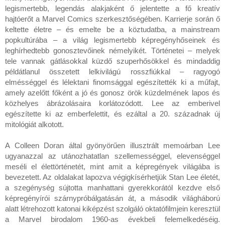
legismertebb, legendás alakjaként ő jelentette a fő kreatív 
hajtóerőt a Marvel Comics szerkesztőségében. Karrierje során ő 
keltette életre – és emelte be a köztudatba, a mainstream 
popkultúrába – a világ legismertebb képregényhőseinek és 
leghírhedtebb gonosztevőinek némelyikét. Történetei – melyek 
tele vannak gátlásokkal küzdő szuperhősökkel és mindaddig 
példátlanul összetett lelkivilágú rosszfiúkkal – ragyogó 
elmésséggel és lélektani finomsággal egészítették ki a műfajt, 
amely azelőtt főként a jó és gonosz örök küzdelmének lapos és 
közhelyes ábrázolásaira korlátozódott. Lee az emberivel 
egészítette ki az emberfelettit, és ezáltal a 20. századnak új 
mitológiát alkotott.

A Colleen Doran által gyönyörűen illusztrált memoárban Lee 
ugyanazzal az utánozhatatlan szellemességgel, elevenséggel 
meséli el élettörténetét, mint amit a képregények világába is 
bevezetett. Az oldalakat lapozva végigkísérhetjük Stan Lee életét, 
a szegénység sújtotta manhattani gyerekkorától kezdve első 
képregényírói szárnypróbálgatásán át, a második világháború 
alatt létrehozott katonai kiképzést szolgáló oktatófilmjein keresztül 
a Marvel birodalom 1960-as évekbeli felemelkedéséig. 