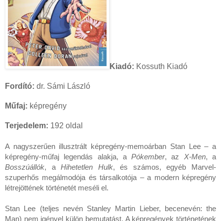
Kiadó:
Kossuth Kiadó
Fordító:
dr. Sámi László
Műfaj:
képregény
Terjedelem:
192 oldal
A nagyszerűen illusztrált képregény-memoárban Stan Lee – a 
képregény-műfaj legendás alakja, a 
Pókember
, az 
X-Men
, a 
Bosszúállók
, a 
Hihetetlen Hulk
, és számos, egyéb Marvel-
szuperhős megálmodója és társalkotója – a modern képregény 
létrejöttének történetét meséli el.

Stan Lee (teljes nevén Stanley Martin Lieber, becenevén: the 
Man) nem igényel külön bemutatást. A képregények történetének 