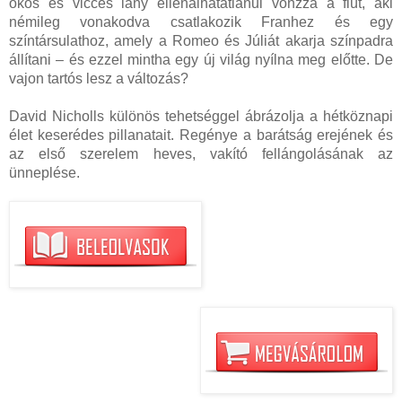
okos és vicces lány ellenálhatatlanul vonzza a fiút, aki
némileg vonakodva csatlakozik Franhez és egy
színtársulathoz, amely a Romeo és Júliát akarja színpadra
állítani – és ezzel mintha egy új világ nyílna meg előtte. De
vajon tartós lesz a változás?
David Nicholls különös tehetséggel ábrázolja a hétköznapi
élet keserédes pillanatait. Regénye a barátság erejének és
az első szerelem heves, vakító fellángolásának az
ünneplése.