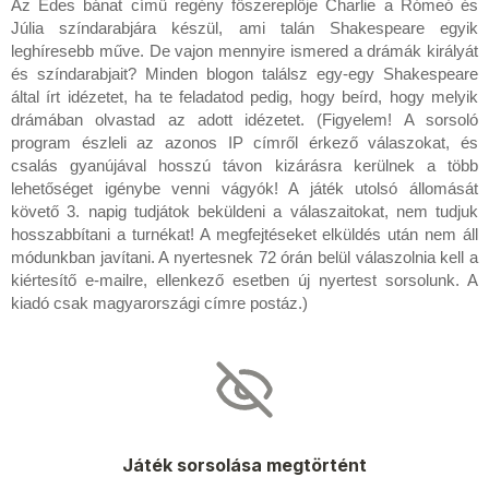
Az Édes bánat című regény főszereplője Charlie a Rómeó és
Júlia színdarabjára készül, ami talán Shakespeare egyik
leghíresebb műve. De vajon mennyire ismered a drámák királyát
és színdarabjait? Minden blogon találsz egy-egy Shakespeare
által írt idézetet, ha te feladatod pedig, hogy beírd, hogy melyik
drámában olvastad az adott idézetet. (Figyelem! A sorsoló
program észleli az azonos IP címről érkező válaszokat, és
csalás gyanújával hosszú távon kizárásra kerülnek a több
lehetőséget igénybe venni vágyók! A játék utolsó állomását
követő 3. napig tudjátok beküldeni a válaszaitokat, nem tudjuk
hosszabbítani a turnékat! A megfejtéseket elküldés után nem áll
módunkban javítani. A nyertesnek 72 órán belül válaszolnia kell a
kiértesítő e-mailre, ellenkező esetben új nyertest sorsolunk. A
kiadó csak magyarországi címre postáz.)