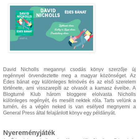
David Nicholls megannyi csodás könyv szerzője új
regénnyel örvendeztette meg a magyar közönséget. Az
Édes bánat egy különleges felnövés és az első szerelem
története, ami visszarepíti az olvasót a kamasz éveibe. A
Blogturné Klub három bloggere elolvasta Nicholls
különleges regényét, és mesélt nektek róla. Tarts velünk a
turnén, és a végén neked is van esélyed megnyerni a
General Press által felajánlott könyv egy példányát.
Nyereményjáték