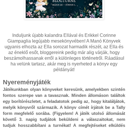
Induljunk újabb kalandra Ellával és Erikkel Corinne
Giampaglia legújabb mesekönyvében! A Manó Könyvek
ugyanis elhozta az Ella sorozat harmadik részét, az Ella és
az éneklő esőt, bloggereink pedig már alig várják, hogy
beszámolhassanak erről a különleges történetről. Ráadásul
ha velünk tartasz, akár meg is nyerheted a könyv egy
példányát!
Nyereményjáték
Játékunkban olyan könyveket keresünk, amelyekben szintén
fontos szerepe van a tavasznak. Minden állomáson találtok
egy borítórészletet, a feladatotok pedig az, hogy kitaláljátok,
melyik könyvről származik. A könyv címét írjátok be a Tally
form megfelelő sorába. (Figyelem! A játék utolsó állomását
követő 3. napig tudjátok beküldeni a válaszaitokat, nem
tudjuk hosszabbítani a turnékat! A megfejtéseket elküldés