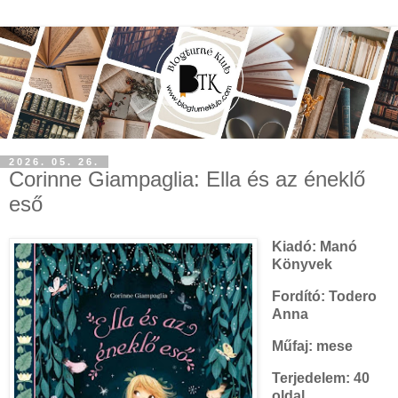
2026. 05. 26.
Corinne Giampaglia: Ella és az éneklő
eső
Kiadó: Manó
Könyvek
Fordító: Todero
Anna
Műfaj: mese
Terjedelem: 40
oldal