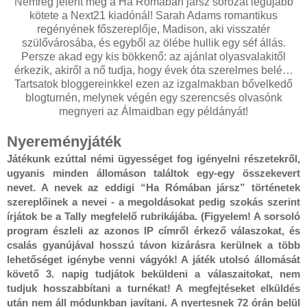
Nemrég jelent meg a Ha Rómában jársz sorozat legújabb
kötete a Next21 kiadónál! Sarah Adams romantikus
regényének főszereplője, Madison, aki visszatér
szülővárosába, és egyből az ölébe hullik egy séf állás.
Persze akad egy kis bökkenő: az ajánlat olyasvalakitől
érkezik, akiről a nő tudja, hogy évek óta szerelmes belé…
Tartsatok bloggereinkkel ezen az izgalmakban bővelkedő
blogturnén, melynek végén egy szerencsés olvasónk
megnyeri az Álmaidban egy példányát!
Nyereményjáték
Játékunk ezúttal némi ügyességet fog igényelni részetekről,
ugyanis minden állomáson találtok egy-egy összekevert
nevet. A nevek az eddigi “Ha Rómában jársz” történetek
szereplőinek a nevei - a megoldásokat pedig szokás szerint
írjátok be a Tally megfelelő rubrikájába. (Figyelem! A sorsoló
program észleli az azonos IP címről érkező válaszokat, és
csalás gyanújával hosszú távon kizárásra kerülnek a több
lehetőséget igénybe venni vágyók! A játék utolsó állomását
követő 3. napig tudjátok beküldeni a válaszaitokat, nem
tudjuk hosszabbítani a turnékat! A megfejtéseket elküldés
után nem áll módunkban javítani. A nyertesnek 72 órán belül