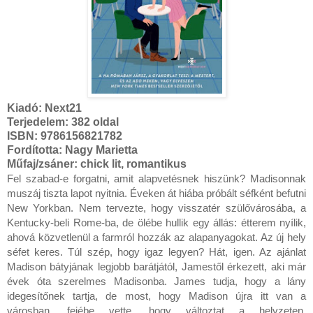
Kiadó:
Next21
Terjedelem: 382 oldal
ISBN: 9786156821782
Fordította: Nagy Marietta
Műfaj/zsáner: chick lit, romantikus
Fel szabad-e forgatni, amit alapvetésnek hiszünk? Madisonnak
muszáj tiszta lapot nyitnia. Éveken át hiába próbált séfként befutni
New Yorkban. Nem tervezte, hogy visszatér szülővárosába, a
Kentucky-beli Rome-ba, de ölébe hullik egy állás: étterem nyílik,
ahová közvetlenül a farmról hozzák az alapanyagokat. Az új hely
séfet keres. Túl szép, hogy igaz legyen? Hát, igen. Az ajánlat
Madison bátyjának legjobb barátjától, Jamestől érkezett, aki már
évek óta szerelmes Madisonba. James tudja, hogy a lány
idegesítőnek tartja, de most, hogy Madison újra itt van a
városban, fejébe vette, hogy változtat a helyzeten.