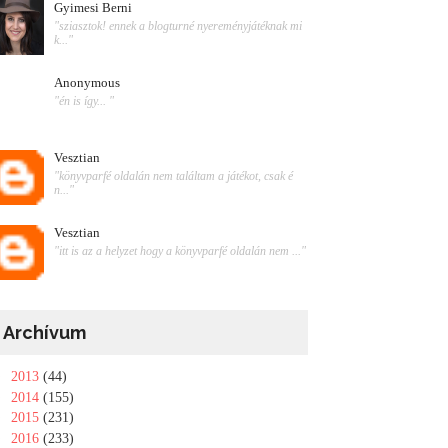
Gyimesi Berni
"sziasztok! ennek a blogturné nyereményjátéknak mi
k..."
Anonymous
"én is így... "
Vesztian
"könyvparfé oldalán nem találtam a játékot, csak é
n..."
Vesztian
"itt is az a helyzet hogy a könyvparfé oldalán nem ..."
Archívum
►
2013
(44)
►
2014
(155)
►
2015
(231)
►
2016
(233)