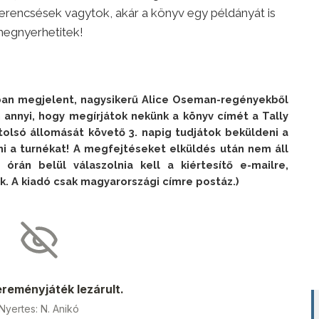
zerencsések vagytok, akár a könyv egy példányát is
egnyerhetitek!
an megjelent, nagysikerű Alice Oseman-regényekből
 annyi, hogy megírjátok nekünk a könyv címét a Tally
tolsó állomását követő 3. napig tudjátok beküldeni a
ni a turnékat! A megfejtéseket elküldés után nem áll
órán belül válaszolnia kell a kiértesítő e-mailre,
k. A kiadó csak magyarországi címre postáz.)