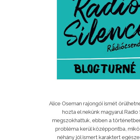
Alice Oseman rajongói ismét örülhet
hozta el nekünk magyarul Radio 
megszokhattuk, ebben a történetben i
probléma kerül középpontba, miközb
néhány jól ismert karaktert egésze