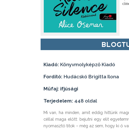
cím
BLOGTU
Kiadó:
Könyvmolyképző Kiadó
Fordító:
Hudácskó Brigitta Ilona
Műfaj: ifjúsági
Terjedelem:
448 oldal
Mi van, ha minden, amit eddig hittünk magu
céllal maga előtt: bejutni egy elit egyete
nyomasztó titok – még az sem, hogy ki ő val