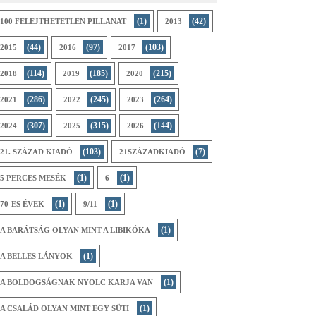
(1)
(42)
100 FELEJTHETETLEN PILLANAT
2013
(44)
(97)
(103)
2015
2016
2017
(114)
(185)
(215)
2018
2019
2020
(286)
(245)
(264)
2021
2022
2023
(307)
(315)
(144)
2024
2025
2026
(103)
(7)
21. SZÁZAD KIADÓ
21SZÁZADKIADÓ
(1)
(1)
5 PERCES MESÉK
6
(1)
(1)
70-ES ÉVEK
9/11
(1)
A BARÁTSÁG OLYAN MINT A LIBIKÓKA
(1)
A BELLES LÁNYOK
(1)
A BOLDOGSÁGNAK NYOLC KARJA VAN
(1)
A CSALÁD OLYAN MINT EGY SÜTI