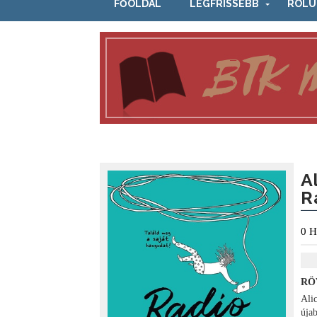
FŐOLDAL
LEGFRISSEBB
RÓLU
A
R
0
H
RÖ
Ali
úja