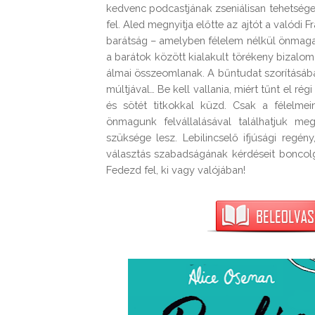
kedvenc podcastjának zseniálisan tehetséges
fel. Aled megnyitja előtte az ajtót a valódi F
barátság – amelyben félelem nélkül önmaga 
a barátok között kialakult törékeny bizalom 
álmai összeomlanak. A bűntudat szorításába
múltjával… Be kell vallania, miért tűnt el r
és sötét titkokkal küzd. Csak a félelm
önmagunk felvállalásával találhatjuk m
szüksége lesz. Lebilincselő ifjúsági reg
választás szabadságának kérdéseit boncolga
Fedezd fel, ki vagy valójában!