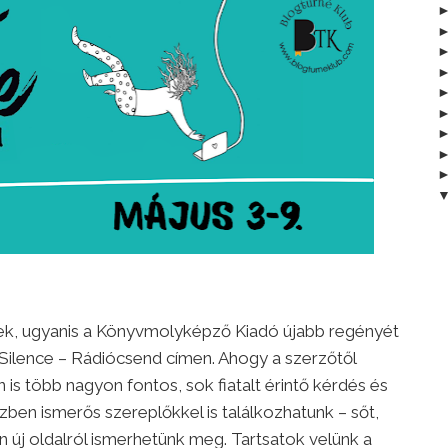
nek, ugyanis a Könyvmolyképző Kiadó újabb regényét
Silence – Rádiócsend címen. Ahogy a szerzőtől
s több nagyon fontos, sok fiatalt érintő kérdés és
en ismerős szereplőkkel is találkozhatunk – sőt,
n új oldalról ismerhetünk meg. Tartsatok velünk a