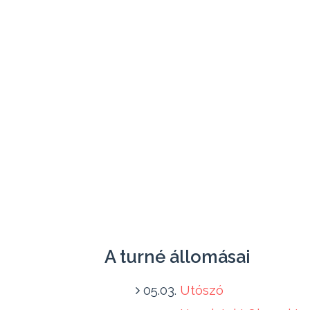
A turné állomásai
05.03.
Utószó