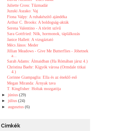
Juliette Cross: Tűzmadár
Juzuki Aszako: Vaj
Fiona Valpy: A ruhakészítő ajándéka
Arthur C. Brooks: A ​boldogság-akták
Serena Valentino - A törött szívű
Sara Gottfried: Nők, ​hormonok, táplálkozás
Janice Hallett: A vizsgáztató
Mécs János: Meder
Jillian Meadows - Give Me Butterflies - Jöhetnek
a...
Sarah Adams: Álmaidban (Ha Rómában jársz 4.)
Christina Baehr: Kígyók ​városa (Ormdale titkai
4.)
Corinne Giampaglia: Ella és az éneklő eső
Megan Miranda: Árnyak tava
T. Kingfisher: Holtak mozgatója
►
június
(29)
►
július
(24)
►
augusztus
(6)
Címkék