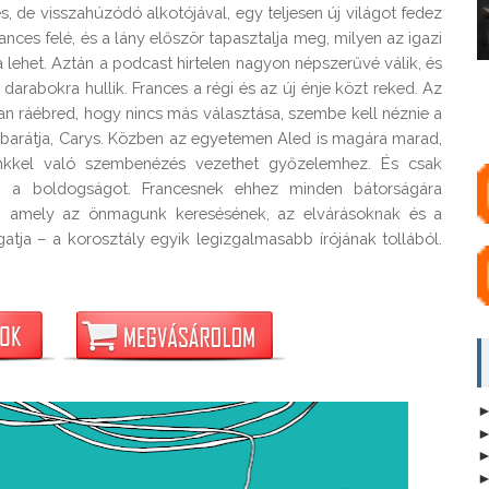
, de visszahúzódó alkotójával, egy teljesen új világot fedez
rances felé, és a lány először tapasztalja meg, milyen az igazi
lehet. Aztán a podcast hirtelen nagyon népszerűvé válik, és
darabokra hullik. Frances a régi és az új énje közt reked. Az
n ráébred, hogy nincs más választása, szembe kell néznie a
égi barátja, Carys. Közben az egyetemen Aled is magára marad,
einkkel való szembenézés vezethet győzelemhez. És csak
eg a boldogságot. Francesnek ehhez minden bátorságára
ény, amely az önmagunk keresésének, az elvárásoknak és a
tja – a korosztály egyik legizgalmasabb írójának tollából.