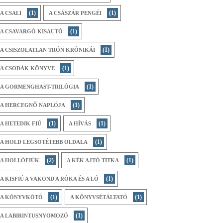
(1)
(1)
A CSALI
A CSÁSZÁR PENGÉI
(1)
A CSAVARGÓ KISAUTÓ
(1)
A CSISZOLATLAN TRÓN KRÓNIKÁI
(1)
A CSODÁK KÖNYVE
(1)
A GORMENGHAST-TRILÓGIA
(1)
A HERCEGNŐ NAPLÓJA
(1)
(1)
A HETEDIK FIÚ
A HÍVÁS
(1)
A HOLD LEGSÖTÉTEBB OLDALA
(2)
(1)
A HOLLÓFIÚK
A KÉK AJTÓ TITKA
(1)
A KISFIÚ A VAKOND A RÓKA ÉS A LÓ
(1)
(1)
A KÖNYVKÖTŐ
A KÖNYVSÉTÁLTATÓ
(1)
A LABIRINTUSNYOMOZÓ