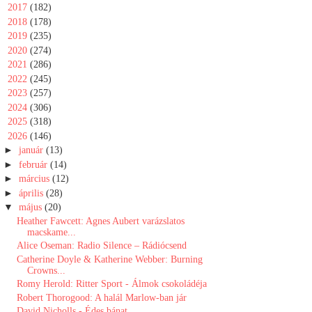
►
2017
(182)
►
2018
(178)
►
2019
(235)
►
2020
(274)
►
2021
(286)
►
2022
(245)
►
2023
(257)
►
2024
(306)
►
2025
(318)
▼
2026
(146)
►
január
(13)
►
február
(14)
►
március
(12)
►
április
(28)
▼
május
(20)
Heather Fawcett: Agnes Aubert varázslatos
macskame...
Alice Oseman: Radio Silence – Rádiócsend
Catherine Doyle & Katherine Webber: Burning
Crowns...
Romy Herold: Ritter Sport - Álmok csokoládéja
Robert Thorogood: A halál Marlow-ban jár
David Nicholls - Édes bánat