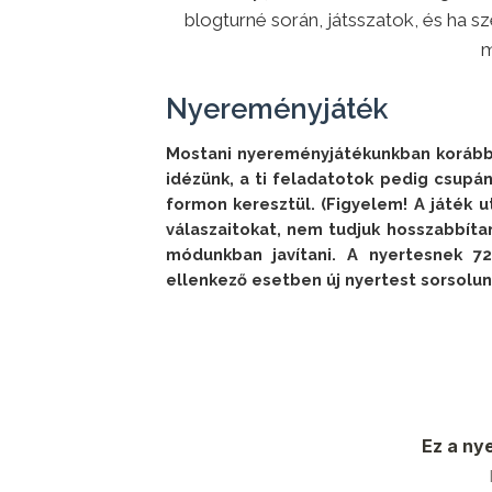
blogturné során, játsszatok, és ha s
m
Nyereményjáték
Mostani nyereményjátékunkban korább
idézünk, a ti feladatotok pedig csupán
formon keresztül. (Figyelem! A játék u
válaszaitokat, nem tudjuk hosszabbíta
módunkban javítani. A nyertesnek 72 
ellenkező esetben új nyertest sorsolun