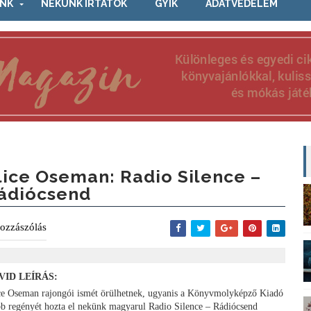
NK
NEKÜNK ÍRTÁTOK
GYIK
ADATVÉDELEM
lice Oseman: Radio Silence –
ádiócsend
ozzászólás
VID LEÍRÁS:
ce Oseman rajongói ismét örülhetnek, ugyanis a Könyvmolyképző Kiadó
bb regényét hozta el nekünk magyarul Radio Silence – Rádiócsend