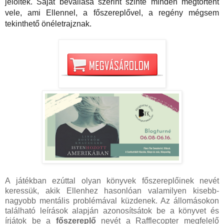
jelölték. Saját bevallása szerint szinte minden megtörtént 
vele, ami Ellennel, a főszereplővel, a regény mégsem 
tekinthető önéletrajznak.
A játékban ezúttal olyan könyvek főszereplőinek nevét 
keressük, akik Ellenhez hasonlóan valamilyen kisebb-
nagyobb mentális problémával küzdenek. Az állomásokon 
található leírások alapján azonosítsátok be a könyvet és 
írjátok be a 
főszereplő
 nevét a Rafflecopter megfelelő 