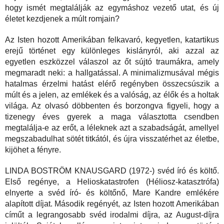
hogy ismét megtalálják az egymáshoz vezető utat, és új 
életet kezdjenek a múlt romjain?
Az Isten hozott Amerikában felkavaró, kegyetlen, katartikus 
erejű történet egy különleges kislányról, aki azzal az 
egyetlen eszközzel válaszol az őt sújtó traumákra, amely 
megmaradt neki: a hallgatással. A minimalizmusával mégis 
hatalmas érzelmi hatást elérő regényben összecsúszik a 
múlt és a jelen, az emlékek és a valóság, az élők és a holtak 
világa. Az olvasó döbbenten és borzongva figyeli, hogy a 
tizenegy éves gyerek a maga választotta csendben 
megtalálja-e az erőt, a léleknek azt a szabadságát, amellyel 
megszabadulhat sötét titkától, és újra visszatérhet az életbe, 
kijöhet a fényre.
LINDA BOSTRÖM KNAUSGARD (1972-) svéd író és költő. 
Első regénye, a Helioskatastrofen (Héliosz-katasztrófa) 
elnyerte a svéd író- és költőnő, Mare Kandre emlékére 
alapított díjat. Második regényét, az Isten hozott Amerikában 
címűt a legrangosabb svéd irodalmi díjra, az August-díjra 