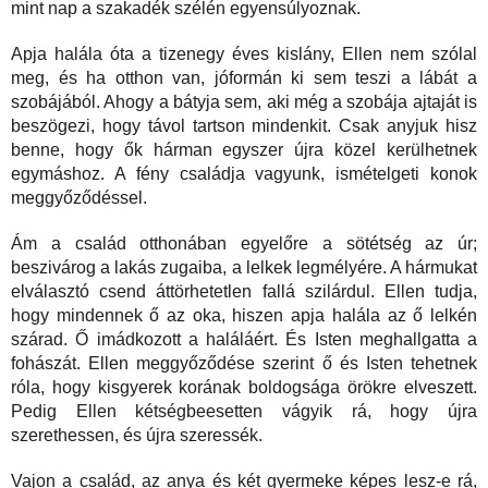
mint nap a szakadék szélén egyensúlyoznak.
Apja halála óta a tizenegy éves kislány, Ellen nem szólal 
meg, és ha otthon van, jóformán ki sem teszi a lábát a 
szobájából. Ahogy a bátyja sem, aki még a szobája ajtaját is 
beszögezi, hogy távol tartson mindenkit. Csak anyjuk hisz 
benne, hogy ők hárman egyszer újra közel kerülhetnek 
egymáshoz. A fény családja vagyunk, ismételgeti konok 
meggyőződéssel.
Ám a család otthonában egyelőre a sötétség az úr; 
beszivárog a lakás zugaiba, a lelkek legmélyére. A hármukat 
elválasztó csend áttörhetetlen fallá szilárdul. Ellen tudja, 
hogy mindennek ő az oka, hiszen apja halála az ő lelkén 
szárad. Ő imádkozott a haláláért. És Isten meghallgatta a 
fohászát. Ellen meggyőződése szerint ő és Isten tehetnek 
róla, hogy kisgyerek korának boldogsága örökre elveszett. 
Pedig Ellen kétségbeesetten vágyik rá, hogy újra 
szerethessen, és újra szeressék.
Vajon a család, az anya és két gyermeke képes lesz-e rá, 