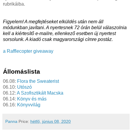
rubrikáiba. 
Figyelem! A megfejtéseket elküldés után nem áll 
módunkban javítani. A nyertesnek 72 órán belül válaszolnia 
kell a kiértesítő e-mailre, ellenkező esetben új nyertest 
sorsolunk. A kiadó csak magyarországi címre postáz.
a Rafflecopter giveaway
Állomáslista
06.08: 
Flora the Sweaterist
06.10: 
Utószó
06.12: 
A Szofisztikált Macska
06.14: 
Könyv és más
06.16: 
Könyvvilág
Panna
Price:
hétfő, június 08, 2020