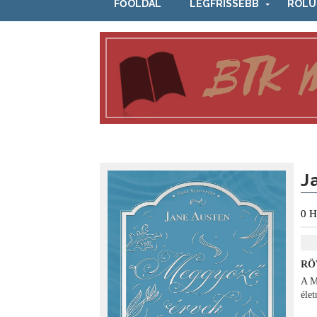
FŐOLDAL
LEGFRISSEBB
RÓLU
J
0
H
RÖ
A M
éle