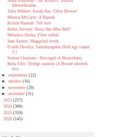
Amie Kaufman - Jay Kristoff: Aurora
felemelkedése ...
Talia Hibbert: Kezdj élni, Chloe Brown!
Monica McCarty: A Bajnok
Kristin Hannah: Téli ​kert
Robin Stevens: Hova tűnt Miss Bell?
Mészáros Dorka: Filter nélkül
Jane Austen: Meggyőző ​érvek
Ecsédi Orsolya: Sárkányugatás (Kell egy csapat
3.)
Soman Chainani - Hercegnő és Boszorkány
Bella Ellis: Ördögi ​csontok (A Brontë nővérek
nyo...
►
szeptember
(22)
►
október
(16)
►
november
(29)
►
december
(31)
►
2023
(257)
►
2024
(306)
►
2025
(318)
►
2026
(145)