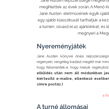
Jane Austen népszerűsége megkérdőj
megihlettek az évek során. A Menő 
Jane Austen életművének egyik újabb 
egy újabb klasszikusát tarthatjuk a k
a turnén, olvasd el az ajánlóinkat, és
megnyeri a Megg
Nyereményjáték
Jane Austen könyvei óriási népszerűségn
regényein, rengeteg kiadást megélt már mind
hogy felismeritek-e, hogy melyik regényből
elküldés után nem áll módunkban javít
kiértesítő e-mailre, ellenkező esetbe
a R
A turné állomásai