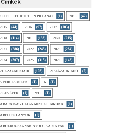
Címkék
(1)
(42)
100 FELEJTHETETLEN PILLANAT
2013
(44)
(97)
(103)
2015
2016
2017
(114)
(185)
(215)
2018
2019
2020
(286)
(245)
(264)
2021
2022
2023
(307)
(315)
(143)
2024
2025
2026
(103)
(7)
21. SZÁZAD KIADÓ
21SZÁZADKIADÓ
(1)
(1)
5 PERCES MESÉK
6
(1)
(1)
70-ES ÉVEK
9/11
(1)
A BARÁTSÁG OLYAN MINT A LIBIKÓKA
(1)
A BELLES LÁNYOK
(1)
A BOLDOGSÁGNAK NYOLC KARJA VAN