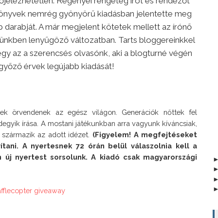
elezhetetlen. Regényei rengeteg írót és rendezőt
Könyvek nemrég gyönyörű kiadásban jelentette meg
darabját. A már megjelent kötetek mellett az írónő
ezünkben lenyűgöző változatban. Tarts bloggereinkkel
 légy az a szerencsés olvasónk, aki a blogturné végén
yőző érvek legújabb kiadását!
ek örvendenek az egész világon. Generációk nőttek fel 
egyik írása. A mostani játékunkban arra vagyunk kíváncsiak, 
 származik az adott idézet. 
(Figyelem! A megfejtéseket 
ani. A nyertesnek 72 órán belül válaszolnia kell a 
n új nyertest sorsolunk. A kiadó csak magyarországi 
afflecopter giveaway