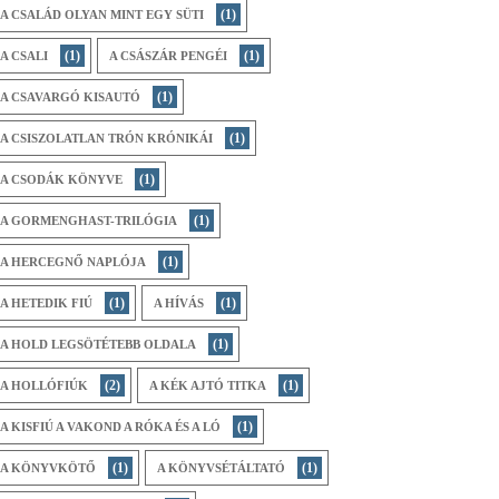
(1)
A CSALÁD OLYAN MINT EGY SÜTI
(1)
(1)
A CSALI
A CSÁSZÁR PENGÉI
(1)
A CSAVARGÓ KISAUTÓ
(1)
A CSISZOLATLAN TRÓN KRÓNIKÁI
(1)
A CSODÁK KÖNYVE
(1)
A GORMENGHAST-TRILÓGIA
(1)
A HERCEGNŐ NAPLÓJA
(1)
(1)
A HETEDIK FIÚ
A HÍVÁS
(1)
A HOLD LEGSÖTÉTEBB OLDALA
(2)
(1)
A HOLLÓFIÚK
A KÉK AJTÓ TITKA
(1)
A KISFIÚ A VAKOND A RÓKA ÉS A LÓ
(1)
(1)
A KÖNYVKÖTŐ
A KÖNYVSÉTÁLTATÓ