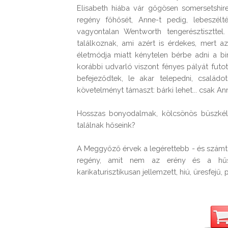
Elisabeth hiába vár gőgösen somersetshire
regény főhősét, Anne-t pedig, lebeszélté
vagyontalan Wentworth tengerésztiszttel
találkoznak, ami azért is érdekes, mert a
életmódja miatt kénytelen bérbe adni a bir
korábbi udvarló viszont fényes pályát fut
befejeződtek, le akar telepedni, család
követelményt támaszt: bárki lehet... csak Anne
Hosszas bonyodalmak, kölcsönös büszkélk
találnak hőseink?

A Meggyőző érvek a legérettebb - és számtala
regény, amit nem az erény és a hűs