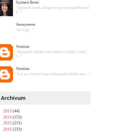
Gyimesi Berni
"sziasztok! ennek a blogturné nyereményjátéknak mi
k..."
Anonymous
"én is így... "
Vesztian
"könyvparfé oldalán nem találtam a játékot, csak é
n..."
Vesztian
"itt is az a helyzet hogy a könyvparfé oldalán nem ..."
Archívum
►
2013
(44)
►
2014
(155)
►
2015
(231)
►
2016
(233)