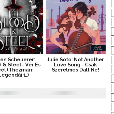
len Scheuerer:
Julie Soto: Not Another
 & Steel - Vér És
Love Song - Csak
él (Thezmarr
Szerelmes Dalt Ne!
Legendái 1.)