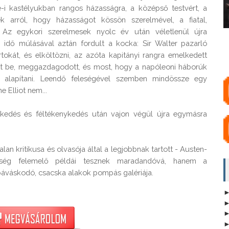
-i kastélyukban rangos házasságra, a középső testvért, a 
k arról, hogy házasságot kössön szerelmével, a fiatal, 
. Az egykori szerelmesek nyolc év után véletlenül újra 
z idő múlásával aztán fordult a kocka: Sir Walter pazarló 
tokát, és elköltözni, az azóta kapitányi rangra emelkedett 
ott be, meggazdagodott, és most, hogy a napóleoni háborúk 
ot alapítani. Leendő feleségével szemben mindössze egy 
 Elliot nem...

edés és féltékenykedés után vajon végül újra egymásra 
n kritikusa és olvasója által a legjobbnak tartott - Austen-
ég felemelő példái tesznek maradandóvá, hanem a 