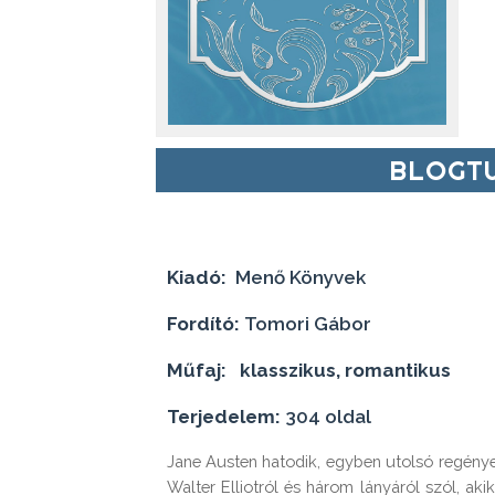
BLOGTU
Kiadó:
Menő Könyvek
Fordító:
Tomori Gábor
Műfaj: klasszikus, romantikus
Terjedelem:
304 oldal
Jane Austen hatodik, egyben utolsó regénye m
Walter Elliotról és három lányáról szól, aki