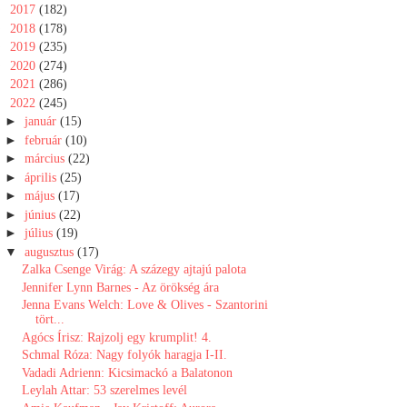
►
2017
(182)
►
2018
(178)
►
2019
(235)
►
2020
(274)
►
2021
(286)
▼
2022
(245)
►
január
(15)
►
február
(10)
►
március
(22)
►
április
(25)
►
május
(17)
►
június
(22)
►
július
(19)
▼
augusztus
(17)
Zalka Csenge Virág: A százegy ajtajú palota
Jennifer Lynn Barnes - Az örökség ára
Jenna Evans Welch: Love & Olives - Szantorini
tört...
Agócs Írisz: Rajzolj egy krumplit! 4.
Schmal Róza: Nagy folyók haragja I-II.
Vadadi Adrienn: Kicsimackó ​a Balatonon
Leylah Attar: 53 szerelmes levél