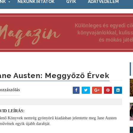
NK
NEKÜNK ÍRTÁTOK
GYIK
ADATVÉDELEM
ane Austen: Meggyőző ​érvek
ozzászólás
VID LEÍRÁS:
enő Könyvek nemrég gyönyörű kiadásban jelentette meg Jane Austen
tművének egyik újabb darabját.