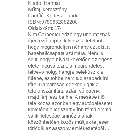
Kiadó: Harmat
Műfaj: keresztény
Fordító: Kertész Tünde
ISBN:9789632882208
Oldalszám: 174
Kim Carpenter edző egy unalmasnak
ígérkező napon felveszi a telefont,
hogy megrendeljen néhány dzsekit a
baseballcsapata számára. Nem is
sejti, hogy a hívást követően az egész
élete megváltozik: a megrendelést
felvevő hölgy hangja belekúszik a
fülébe, és többé nem tud szabadulni
tőle. Hamarosan egekbe ugrik a
telefonszámlája, aztán vőlegény,
majd férj lesz belőle. A mesébe illő
találkozás azonban egy autóbalesetet
követően a legszörnyűbb rémálommá
válik: felesége amnéziájának
köszönhetően közös múltjuk teljesen
törlődik az asszony emlékezetéből…