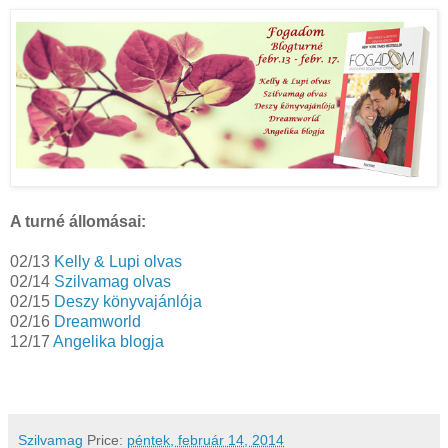
A turné állomásai:
02/13
Kelly & Lupi olvas
02/14
Szilvamag olvas
02/15
Deszy könyvajánlója
02/16
Dreamworld
12/17
Angelika blogja
Szilvamag
Price:
péntek, február 14, 2014