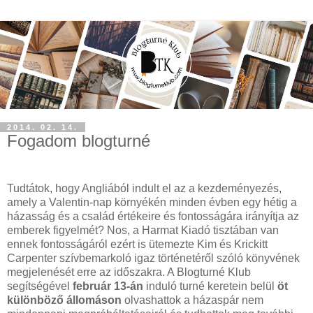
2014. 02. 14.
Fogadom blogturné
Tudtátok, hogy Angliából indult el az a kezdeményezés,
amely a Valentin-nap környékén minden évben egy hétig a
házasság és a család értékeire és fontosságára irányítja az
emberek figyelmét? Nos, a Harmat Kiadó tisztában van
ennek fontosságáról ezért is ütemezte Kim és Krickitt
Carpenter szívbemarkoló igaz történetéről szóló könyvének
megjelenését erre az időszakra. A Blogturné Klub
segítségével
február 13-án
induló turné keretein belül
öt
különböző állomáson
olvashattok a házaspár nem