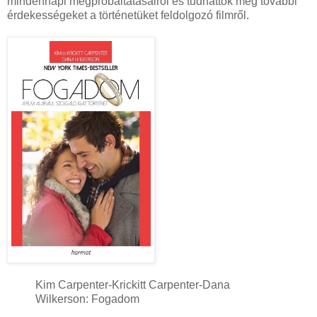
mindennapi megpróbáltatásairól és tudhattok meg további
érdekességeket a történetüket feldolgozó filmről.
Kim Carpenter-Krickitt Carpenter-Dana
Wilkerson: Fogadom