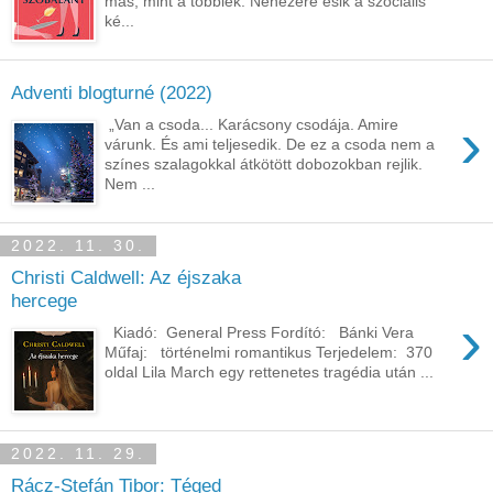
más, mint a többiek. Nehezére esik a szociális
ké...
Adventi blogturné (2022)
›
„Van a csoda... Karácsony csodája. Amire
várunk. És ami teljesedik. De ez a csoda nem a
színes szalagokkal átkötött dobozokban rejlik.
Nem ...
2022. 11. 30.
Christi Caldwell: Az éjszaka
hercege
›
Kiadó: General Press Fordító: Bánki Vera
Műfaj: történelmi romantikus Terjedelem: 370
oldal Lila March egy rettenetes tragédia után ...
2022. 11. 29.
Rácz-Stefán Tibor: Téged