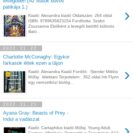
levegőben (Az illatok bűvös
patikája 1.)
›
Kiadó: Alexandra kiadó Oldalszám: 264 oldal
ISBN: 9789635823154 Fordította: Szabó
Zsuzsanna Elsőként a levegőt betöltő különös
illato...
2022. 11. 22.
Charlotte McConaghy: Egykor
farkasok éltek ezen a tájon
›
Kiadó: Alexandra Kiadó Fordító: Stemler Miklós
Műfaj: lélektani Terjedelem: 352 oldal Inti Flynn
egy nemzetközi biológ...
2022. 11. 21.
Ayana Gray: Beasts of Prey -
Indul a vadászat
›
Kiadó: Cartaphilus kiadó Műfaj: Young Adult,
Fantasy, Mitológia, Romantikus Terjedelem: 512