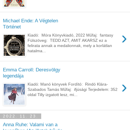
Michael Ende: A ​Végtelen
Történet
›
Kiadó: Móra Könyvkiadó, 2022 Műfaj: fantasy
Fülszöveg: TEDD ​AZT, AMIT AKARSZ ez a
felirata annak a medalionnak, mely a korlátlan
hatalma...
Emma Carroll: Deresvölgy
legendája
›
Kiadó: Manó könyvek Fordító: Rindó Klára-
Szabados Tamás Műfaj: ifjúsági Terjedelem: 352
oldal Tilly izgatott lesz, mi...
2022. 11. 23.
Anna Ruhe: Valami van a