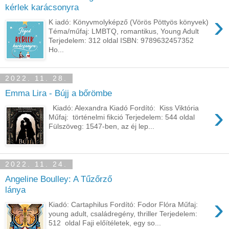
kérlek karácsonyra
›
K iadó: Könyvmolyképző (Vörös Pöttyös könyvek)
Téma/műfaj: LMBTQ, romantikus, Young Adult
Terjedelem: 312 oldal ISBN: 9789632457352
Ho...
2022. 11. 28.
Emma Lira - Bújj a bőrömbe
›
Kiadó: Alexandra Kiadó Fordító: Kiss Viktória
Műfaj: történelmi fikció Terjedelem: 544 oldal
Fülszöveg: 1547-ben, ​az éj lep...
2022. 11. 24.
Angeline Boulley: A Tűzőrző
lánya
›
Kiadó: Cartaphilus Fordító: Fodor Flóra Műfaj:
young adult, családregény, thriller Terjedelem:
512 oldal Faji előítéletek, egy so...