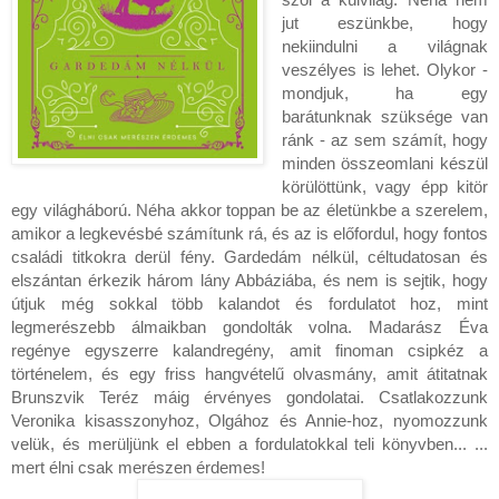
jut eszünkbe, hogy
nekiindulni a világnak
veszélyes is lehet. Olykor -
mondjuk, ha egy
barátunknak szüksége van
ránk - az sem számít, hogy
minden összeomlani készül
körülöttünk, vagy épp kitör
egy világháború. Néha akkor toppan be az életünkbe a szerelem,
amikor a legkevésbé számítunk rá, és az is előfordul, hogy fontos
családi titkokra derül fény. Gardedám nélkül, céltudatosan és
elszántan érkezik három lány Abbáziába, és nem is sejtik, hogy
útjuk még sokkal több kalandot és fordulatot hoz, mint
legmerészebb álmaikban gondolták volna. Madarász Éva
regénye egyszerre kalandregény, amit finoman csipkéz a
történelem, és egy friss hangvételű olvasmány, amit átitatnak
Brunszvik Teréz máig érvényes gondolatai. Csatlakozzunk
Veronika kisasszonyhoz, Olgához és Annie-hoz, nyomozzunk
velük, és merüljünk el ebben a fordulatokkal teli könyvben... ...
mert élni csak merészen érdemes!