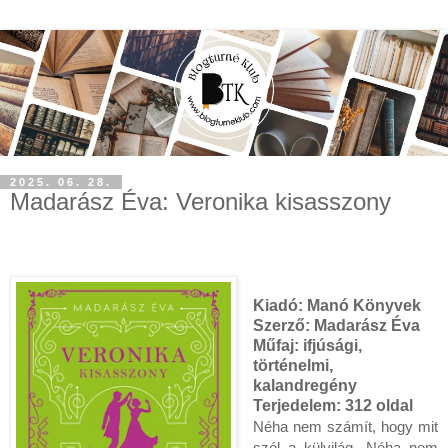
2025. 06. 28.
Madarász Éva: Veronika kisasszony
Kiadó:
Manó Könyvek
Szerző: Madarász Éva
Műfaj: ifjúsági,
történelmi,
kalandregény
Terjedelem:
312 oldal
Néha nem számít, hogy mit
szól a külvilág. Néha nem