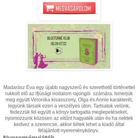
Madarász Éva egy újabb nagyszerű és szerethető történettel
rukkolt elő az ifjúsági irodalom rajongói számára. Ismerjük
meg együtt Veronika kisasszony, Olga és Annie karakterét,
legyünk társaik ezen a veszélyes úton. Tartsatok velünk,
fedezzük fel együtt a könyv tartogatta meglepetéseket,
nyomozzunk közösen az eltűnt hagyaték után és ha nektek
kedvez a szerencse, akkor tiétek lehet a kiadó által
felajánlott nyereménykönyv.
Nyereményjáték