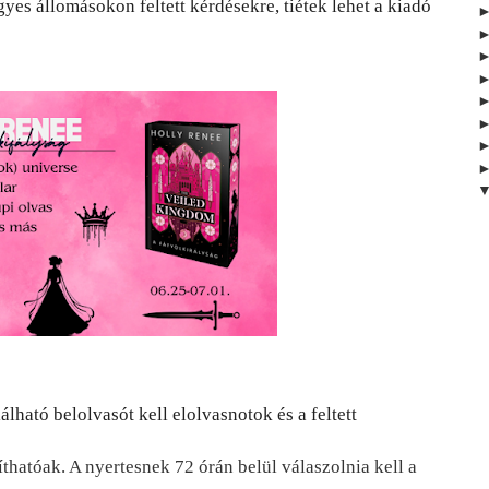
yes állomásokon feltett kérdésekre, tiétek lehet a kiadó 
lható belolvasót kell elolvasnotok és a feltett 
hatóak. A nyertesnek 72 órán belül válaszolnia kell a 