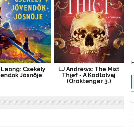
 Leong: Csekély ​
LJ Andrews: The Mist
endők Jósnője
Thief - A Ködtolvaj
(Öröktenger 3.)