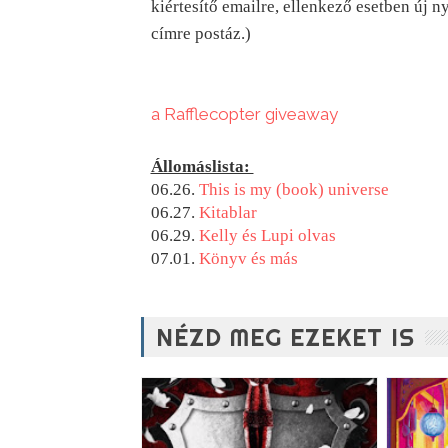
kiértesítő emailre, ellenkező esetben új n
címre postáz.)
a Rafflecopter giveaway
Állomáslista: 
06.26. 
This is my (book) universe
06.27. 
Kitablar
06.29. 
Kelly és Lupi olvas
07.01.
 Könyv és más 
NÉZD MEG EZEKET IS