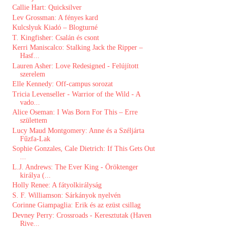
Callie Hart: Quicksilver
Lev Grossman: A ​fényes kard
Kulcslyuk Kiadó – Blogturné
T. Kingfisher: Csalán és csont
Kerri Maniscalco: Stalking ​Jack the Ripper –
Hasf...
Lauren Asher: Love Redesigned - Felújított
szerelem
Elle Kennedy: Off-campus sorozat
Tricia Levenseller - Warrior ​of the Wild - A
vado...
Alice Oseman: I Was Born For This – Erre
születtem
Lucy Maud Montgomery: Anne és a Széljárta
Fűzfa-Lak
Sophie Gonzales, Cale Dietrich: If ​This Gets Out
...
L.J. Andrews: The Ever King - Öröktenger
királya (...
Holly Renee: A fátyolkirályság
S. F. Williamson: Sárkányok ​nyelvén
Corinne Giampaglia: Erik és az ezüst csillag
Devney Perry: Crossroads - Keresztutak (Haven
Rive...