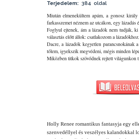
Terjedelem:
384 oldal
Miután elmenekültem apám, a gonosz király ke
farkasszemet néznem az utcákon, egy lázadás é
Foglyul ejtenek, ám a lázadók nem tudják, ki 
választás előtt állok: csatlakozom a lázadókho
Dacre, a lázadók kegyetlen parancsnokának a 
tőlem, igyekszik megvédeni, mégis minden lép
Miközben titkok szövődnek rejtett világunkon
Holly Renee romantikus fantasyja egy elle
szenvedéllyel és veszélyes kalandokkal lob