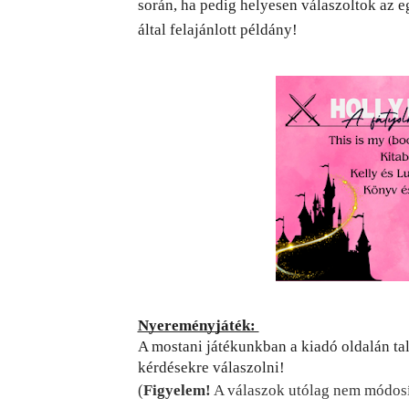
során, ha pedig helyesen válaszoltok az eg
által felajánlott példány! 
Nyereményjáték: 
A mostani játékunkban a kiadó oldalán talá
kérdésekre válaszolni! 
(
Figyelem!
 A válaszok utólag nem módosít