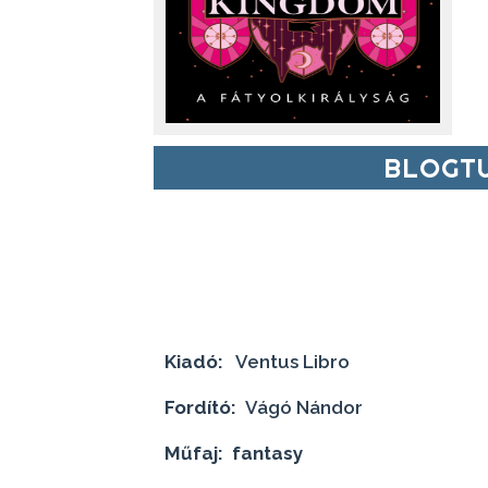
BLOGTU
Kiadó:
Ventus Libro
Fordító:
Vágó Nándor
Műfaj: fantasy