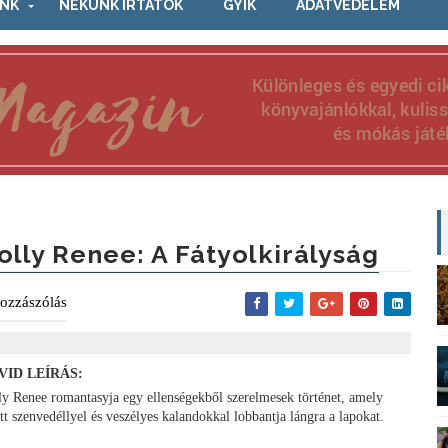
NK
NEKÜNK ÍRTÁTOK
GYIK
ADATVÉDELEM
olly Renee: A Fátyolkirályság
ozzászólás
VID LEÍRÁS:
ly Renee romantasyja egy ellenségekből szerelmesek történet, amely
ott szenvedéllyel és veszélyes kalandokkal lobbantja lángra a lapokat.