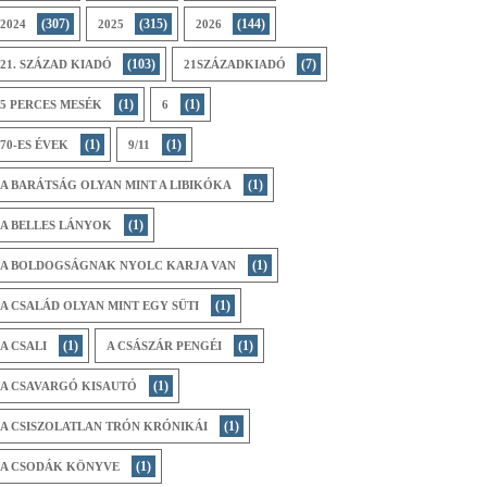
(307)
(315)
(144)
2024
2025
2026
(103)
(7)
21. SZÁZAD KIADÓ
21SZÁZADKIADÓ
(1)
(1)
5 PERCES MESÉK
6
(1)
(1)
70-ES ÉVEK
9/11
(1)
A BARÁTSÁG OLYAN MINT A LIBIKÓKA
(1)
A BELLES LÁNYOK
(1)
A BOLDOGSÁGNAK NYOLC KARJA VAN
(1)
A CSALÁD OLYAN MINT EGY SÜTI
(1)
(1)
A CSALI
A CSÁSZÁR PENGÉI
(1)
A CSAVARGÓ KISAUTÓ
(1)
A CSISZOLATLAN TRÓN KRÓNIKÁI
(1)
A CSODÁK KÖNYVE