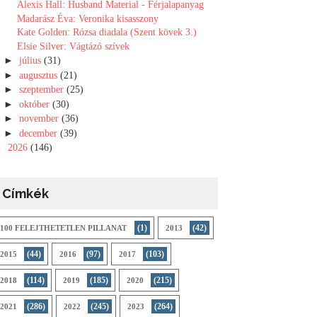
Alexis Hall: Husband Material - Férjalapanyag
Madarász Éva: Veronika kisasszony
Kate Golden: Rózsa diadala (Szent kövek 3.)
Elsie Silver: Vágtázó szívek
►
július
(31)
►
augusztus
(21)
►
szeptember
(25)
►
október
(30)
►
november
(36)
►
december
(39)
►
2026
(146)
Címkék
(1)
(42)
100 FELEJTHETETLEN PILLANAT
2013
(44)
(97)
(103)
2015
2016
2017
(114)
(185)
(215)
2018
2019
2020
(286)
(245)
(264)
2021
2022
2023