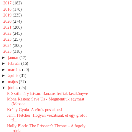
►
2017
(182)
►
2018
(178)
►
2019
(235)
►
2020
(274)
►
2021
(286)
►
2022
(245)
►
2023
(257)
►
2024
(306)
▼
2025
(318)
►
január
(17)
►
február
(16)
►
március
(20)
►
április
(31)
►
május
(27)
▼
június
(25)
P. Szathmáry István: Bánatos ​férfiak kézikönyve
Mona Kasten: Save Us - Megmentjük egymást
(Maxton ...
Krúdy Gyula: A vörös postakocsi
Jenni Fletcher: Hogyan veszítsünk el egy grófot
tí...
Holly Black: The ​Prisoner's Throne – A fogoly
trónja