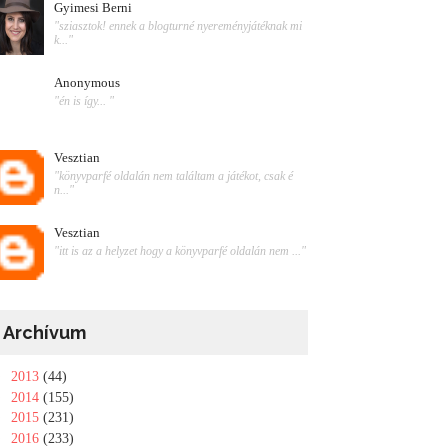
Gyimesi Berni
"sziasztok! ennek a blogturné nyereményjátéknak mi
k..."
Anonymous
"én is így... "
Vesztian
"könyvparfé oldalán nem találtam a játékot, csak é
n..."
Vesztian
"itt is az a helyzet hogy a könyvparfé oldalán nem ..."
Archívum
►
2013
(44)
►
2014
(155)
►
2015
(231)
►
2016
(233)