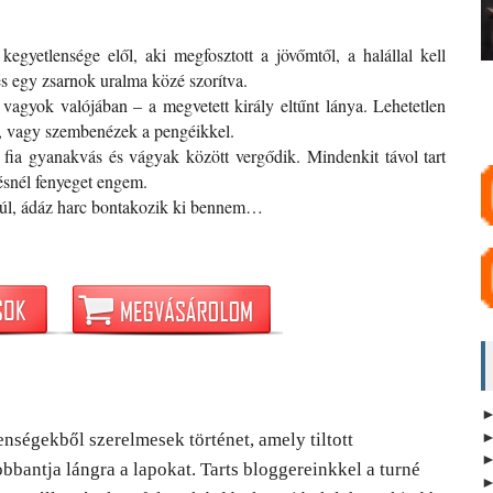
gyetlensége elől, aki megfosztott a jövőmtől, a halállal kell
s egy zsarnok uralma közé szorítva.
vagyok valójában – a megvetett király eltűnt lánya. Lehetetlen
z, vagy szembenézek a pengéikkel.
fia gyanakvás és vágyak között vergődik. Mindenkit távol tart
ésnél fenyeget engem.
 túl, ádáz harc bontakozik ki bennem…
nségekből szerelmesek történet, amely tiltott 
bantja lángra a lapokat. Tarts bloggereinkkel a turné 