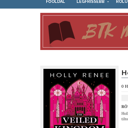
FŐOLDAL
LEGFRISSEBB
RÓLU
H
0
H
RÖ
Hol
tilt