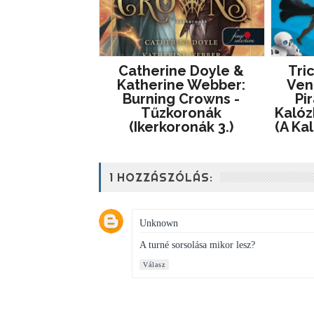
Catherine Doyle &
Tri
Katherine Webber:
Ven
Burning Crowns -
Pi
Tűzkoronák
Kalóz
(Ikerkoronák 3.)
(A Kal
1 HOZZÁSZÓLÁS:
Unknown
A turné sorsolása mikor lesz?
Válasz