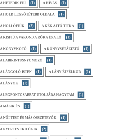
(1)
(1)
A HETEDIK FIÚ
A HÍVÁS
(1)
A HOLD LEGSÖTÉTEBB OLDALA
(2)
(1)
A HOLLÓFIÚK
A KÉK AJTÓ TITKA
(1)
A KISFIÚ A VAKOND A RÓKA ÉS A LÓ
(1)
(1)
A KÖNYVKÖTŐ
A KÖNYVSÉTÁLTATÓ
(1)
A LABIRINTUSNYOMOZÓ
(1)
(1)
A LÁNGOLÓ ISTEN
A LÁNY ÉJFÉLKOR
(1)
A LÁNYOK
(1)
A LEGFONTOSABBAT UTOLJÁRA HAGYTAM
(1)
A MÁSIK ÉN
(1)
A NŐI TEST ÉS MÁS ÖSSZETEVŐK
(2)
A NYERTES TRILÓGIA