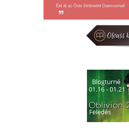
Éld át az Ónix történetét Daemonnal!