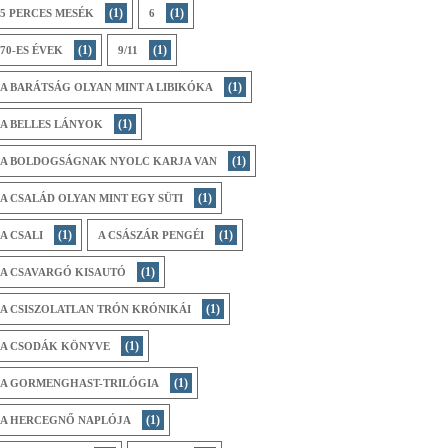
(1)
(1)
5 PERCES MESÉK
6
(1)
(1)
70-ES ÉVEK
9/11
(1)
A BARÁTSÁG OLYAN MINT A LIBIKÓKA
(1)
A BELLES LÁNYOK
(1)
A BOLDOGSÁGNAK NYOLC KARJA VAN
(1)
A CSALÁD OLYAN MINT EGY SÜTI
(1)
(1)
A CSALI
A CSÁSZÁR PENGÉI
(1)
A CSAVARGÓ KISAUTÓ
(1)
A CSISZOLATLAN TRÓN KRÓNIKÁI
(1)
A CSODÁK KÖNYVE
(1)
A GORMENGHAST-TRILÓGIA
(1)
A HERCEGNŐ NAPLÓJA