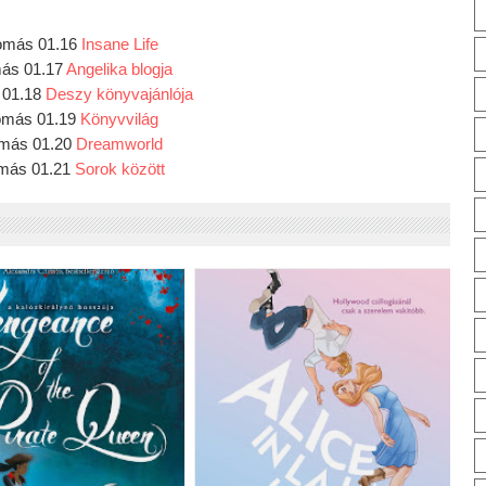
lomás 01.16 
Insane Life
más 01.17 
Angelika blogja
 01.18 
Deszy könyvajánlója
lomás 01.19 
Könyvvilág
omás 01.20 
Dreamworld
omás 01.21
 Sorok között