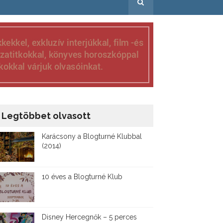
Legtöbbet olvasott
Karácsony a Blogturné Klubbal
(2014)
10 éves a Blogturné Klub
Disney ​Hercegnők – 5 perces