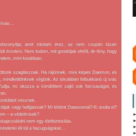
szívás…
bizonyítja: amit irántam érez, az nem csupán bizarr 
 érzelem. Nem tudom, mit gondoljak efelől, de tény, hogy 
elem, mint korábban.
öttünk szaglásznak. Ha rájönnek, mire képes Daemon, és 
, mindkettőnknek végünk. Az iskolában felbukkanó új srác 
Tudja, mi okozza a körülöttem zajló sok furcsaságot, és 
van.
rdulatot vesznek.
Szóljak vagy hallgassak? Mi történt Dawsonnal? Ki árulta el? 
lem – a védelmisek?
kapcsolódni nem egy életbiztosítás.
mindenki éli túl a hazugságokat…