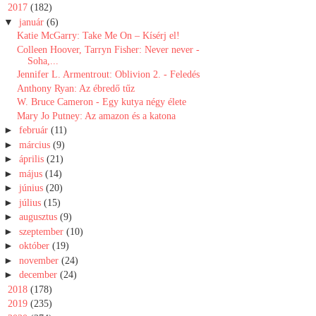
▼
2017
(182)
▼
január
(6)
Katie McGarry: Take ​Me On – Kísérj el!
Colleen Hoover, Tarryn Fisher: Never never -
Soha,...
Jennifer L. Armentrout: Oblivion 2. - Feledés
Anthony Ryan: Az ébredő tűz
W. Bruce Cameron - Egy kutya négy élete
Mary Jo Putney: Az amazon és a katona
►
február
(11)
►
március
(9)
►
április
(21)
►
május
(14)
►
június
(20)
►
július
(15)
►
augusztus
(9)
►
szeptember
(10)
►
október
(19)
►
november
(24)
►
december
(24)
►
2018
(178)
►
2019
(235)