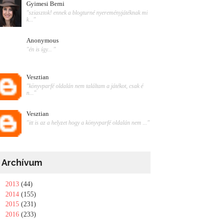
Gyimesi Berni
"sziasztok! ennek a blogturné nyereményjátéknak mi
k..."
Anonymous
"én is így... "
Vesztian
"könyvparfé oldalán nem találtam a játékot, csak é
n..."
Vesztian
"itt is az a helyzet hogy a könyvparfé oldalán nem ..."
Archívum
►
2013
(44)
►
2014
(155)
►
2015
(231)
►
2016
(233)