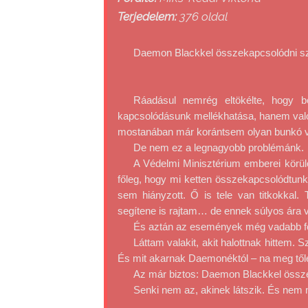
Terjedelem:
376 oldal
Daemon Blackkel összekapcsolódni 
Ráadásul nemrég eltökélte, hogy be
kapcsolódásunk mellékhatása, hanem valódi
mostanában már korántsem olyan bunkó v
De nem ez a legnagyobb problémánk.
A Védelmi Minisztérium emberei körül
főleg, hogy mi ketten összekapcsolódtunk
sem hiányzott. Ő is tele van titkokkal. 
segítene is rajtam… de ennek súlyos ára 
És aztán az események még vadabb fo
Láttam valakit, akit halottnak hittem. 
És mit akarnak Daemonéktól – na meg tő
Az már biztos: Daemon Blackkel össze
Senki nem az, akinek látszik. És nem 