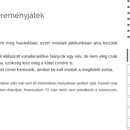
reményjáték
t meg hazánkban, ezért mostani játékunkban arra leszünk 
 aláhúzott vonallal jelölve hiányzik egy név, de nem elég csak 
ba, szükség lesz még a kötet címére is.
t címet keresünk, amiket be kell írnotok a megfelelő sorba.
üldése után már nem áll módunkban manuálisan javítani rajta. A kiadó csak 
ben értesítjük. Amennyiben 72 órán belül nem jelentkezik a szerencsés, 