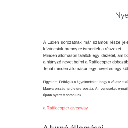
Nye
A Luxen sorozatnak már számos része jelen
kíváncsiak mennyire ismeritek a részeket.
Minden állomáson találtok egy idézetet, amiből
a hiányzó nevet beírni a Rafflecopter dobozá
Tehát minden állomáson egy nevet és egy köte
Figyelem! Felhívjuk a figyelmeteket, hogy a válasz elk
Magyarország területére postáz. A nyerteseket e-mail
újabb nyertest sorsolunk.
a Rafflecopter giveaway
A turné állomásai