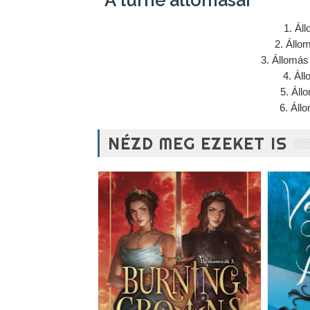
1. Ál
2. Állo
3. Állomás
4. Ál
5. Áll
6. Áll
NÉZD MEG EZEKET IS