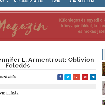
NK
NEKÜNK ÍRTÁTOK
GYIK
ADATVÉDELEM
ennifer L. Armentrout: Oblivion
. - Feledés
ozzászólás
VID LEÍRÁS: