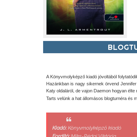
BLOGTU
A Könyvmolyképző kiadó jóvoltából folytatód
Hazánkban is nagy sikernek örvend Jennifer 
Katy oldaláról, de vajon Daemon hogyan élte 
Tarts velünk a hat állomásos blogturnéra és m
Kiadó:
Könyvmolyképző kiadó
Fordító:
Miks-Rédai Viktória