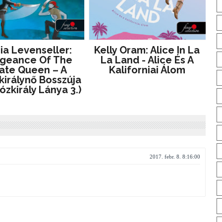
cia Levenseller:
Kelly Oram: Alice In La
geance ​of The
La Land - Alice És A
rate Queen – A
Kaliforniai Álom
királynő Bosszúja
ózkirály Lánya 3.)
2017. febr. 8. 8:16:00