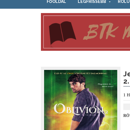
FŐOLDAL
LEGFRISSEBB
RÓLU
J
2
1
H
RÖ